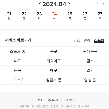
2024
.
04
년월 선택 열기/닫기
이전 날짜
다음 날짜
21
22
23
24
25
26
27
일
월
화
수
목
금
토
서비스 바로가기
뉴스
연예
스포츠
스포츠 홈
축구
해외축구
야구
해외야구
골프
농구
배구
일반
e-스포츠
칼럼/카툰
영상 홈
로그인
공지사항
전체보기
이용약관
·
기사배열책임자 : 임광욱
·
청소년보호책임자 : 이호원