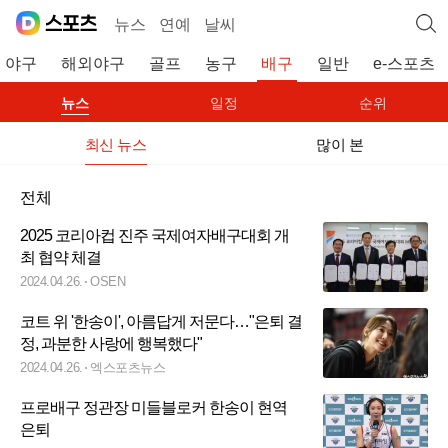
뉴스
연예
날씨
야구
해외야구
골프
농구
배구
일반
e-스포츠
뉴스
일정
순위
최신 뉴스
많이 본
전체
2025 코리아컵 진주 국제여자배구대회 개
최 협약 체결
2024.04.26.
OSEN
코트 위 '한송이', 아름답게 저문다…"은퇴 결
정, 과분한 사랑에 행복했다"
2024.04.26.
엑스포츠뉴스
프로배구 정관장 미들블로커 한송이 현역
은퇴