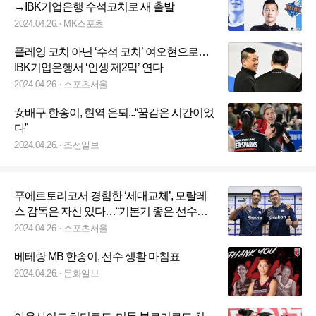
→IBK기업은행 수석코치로 새 출발
2024.04.26.
MK스포츠
플레잉 코치 아닌 ‘수석 코치’ 여오현으로…
IBK기업은행서 ‘인생 제2막’ 연다
2024.04.26.
스포츠서울
女배구 한송이, 현역 은퇴...“꿈같은 시간이었
다”
2024.04.26.
조선일보
푸에르토리코서 경험한 ‘세대교체’, 모랄레
스 감독은 자신 있다…“기본기 좋은 선수들,
[SS현장]
2024.04.26.
스포츠서울
베테랑 MB 한송이, 선수 생활 마침표
2024.04.26.
문화일보