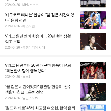
2024.04.26.
MHN스포츠
'배구코트 떠나는' 한송이 "꿈 같은 시간이었
다" 은퇴 선언
2024.04.26.
에스티엔
V리그 원년 멤버 한송이… 20년 현역생활
접고 은퇴
2024.04.26.
동행미디어 시대
V리그 원년부터 20년 개근한 한송이 은퇴
"과분한 사랑에 행복했다"
2024.04.26.
뉴스1
"꿈 같은 시간이었다" 정관장 한송이, 선수
생활 마침표…은퇴 선언
2024.04.26.
일간스포츠
‘월드 리베로’ 46세 최고령 여오현, 현역 은퇴