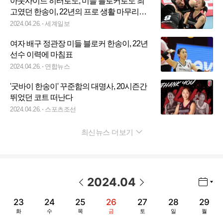
아웃사이드 히터로도, 미들 블로커로도 최
고였던 한송이, 22년의 프로 생활 마무리한
다
2024.04.26.
세계일보
여자 배구 정관장 미들 블로커 한송이, 22년
선수 이력에 마침표
2024.04.26.
연합뉴스
'굿바이 한송이' 꾸준함의 대명사, 20시즌간
뛰었던 코트 떠난다
2024.04.26.
스포츠조선
최신뉴스 더보기
펼치기
2024
.
04
년월 선택 열기/닫기
이전 날짜
다음 날짜
23
24
25
26
27
28
29
화
수
목
금
토
일
월