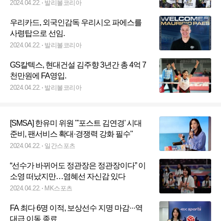
2024.04.22.
발리볼코리아
우리카드, 외국인감독 우리시오 파에스를
사령탑으로 선임.
2024.04.22.
발리볼코리아
GS칼텍스, 현대건설 김주향 3년간 총 4억 7
천만원에 FA영입.
2024.04.22.
발리볼코리아
[SMSA] 한유미 위원 "'포스트 김연경' 시대
준비, 팬서비스 확대·경쟁력 강화 필수"
2024.04.22.
일간스포츠
“선수가 바뀌어도 정관장은 정관장이다” 이
소영 떠났지만…염혜선 자신감 있다
2024.04.22.
MK스포츠
FA 최다 6명 이적, 보상선수 지명 마감···역
대급 이동 종료