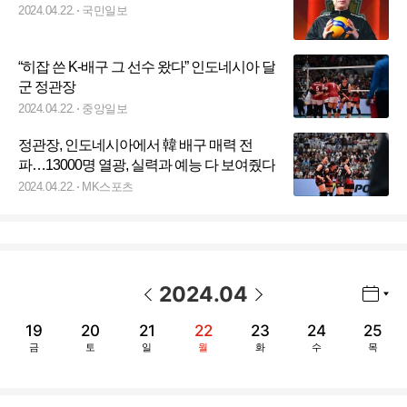
2024.04.22.
국민일보
“히잡 쓴 K-배구 그 선수 왔다” 인도네시아 달
군 정관장
2024.04.22.
중앙일보
정관장, 인도네시아에서 韓 배구 매력 전
파…13000명 열광, 실력과 예능 다 보여줬다
2024.04.22.
MK스포츠
2024
.
04
년월 선택 열기/닫기
이전 날짜
다음 날짜
19
20
21
22
23
24
25
금
토
일
월
화
수
목