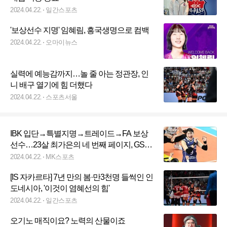
2024.04.22.
일간스포츠
'보상선수 지명' 임혜림, 흥국생명으로 컴백
2024.04.22.
오마이뉴스
실력에 예능감까지…놀 줄 아는 정관장, 인
니 배구 열기에 힘 더했다
2024.04.22.
스포츠서울
IBK 입단→특별지명→트레이드→FA 보상
선수…23살 최가은의 네 번째 페이지, GS는
기회의 땅이 될 수 있을까
2024.04.22.
MK스포츠
[IS 자카르타] 7년 만의 봄·만3천명 들썩인 인
도네시아, '이것이 염혜선의 힘'
2024.04.22.
일간스포츠
오기노 매직이요? 노력의 산물이죠