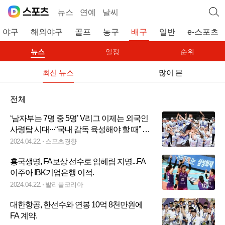
뉴스
연예
날씨
야구
해외야구
골프
농구
배구
일반
e-스포츠
뉴스
일정
순위
최신 뉴스
많이 본
전체
‘남자부는 7명 중 5명’ V리그 이제는 외국인
사령탑 시대···“국내 감독 육성해야 할 때” 목
소리도
2024.04.22.
스포츠경향
흥국생명, FA보상 선수로 임혜림 지명...FA
이주아 IBK기업은행 이적.
2024.04.22.
발리볼코리아
대한항공, 한선수와 연봉 10억 8천만원에
FA 계약.