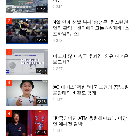
342
플레이수
01:54
'4일 만에 선발 복귀' 송성문, 휴스턴전
3위
안타 활약…샌디에이고는 3-6 패배 [스
포타임#뉴스]
313
02:15
플레이수
4위
여교사 많아 축구 후퇴?‥외유 다녀온
보고서가
227
플레이수
02:20
5위
‘AG 에이스’ 곽빈 “미국 도전의 꿈”…환
골탈태의 비결도 공개
187
플레이수
02:18
6위
"한국인이면 ATM 응원해야죠"…이강
인 데뷔전 임박
184
플레이수
01:46