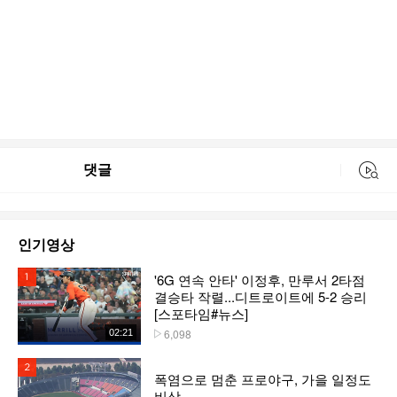
댓글
동영상 검색
인기영상
'6G 연속 안타' 이정후, 만루서 2타점
1위
결승타 작렬...디트로이트에 5-2 승리
[스포타임#뉴스]
6,098
02:21
플레이수
2위
폭염으로 멈춘 프로야구, 가을 일정도
비상