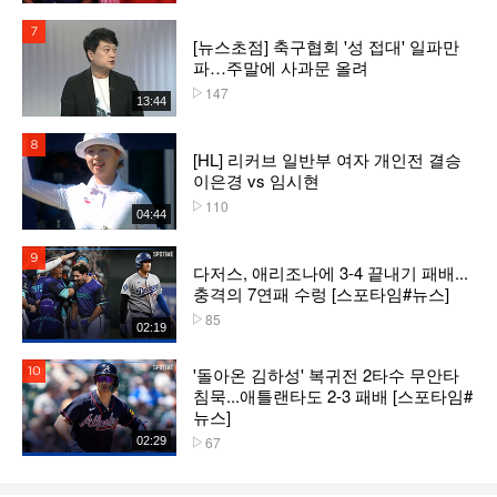
7위
[뉴스초점] 축구협회 '성 접대' 일파만
파…주말에 사과문 올려
147
플레이수
13:44
8위
[HL] 리커브 일반부 여자 개인전 결승
이은경 vs 임시현
110
플레이수
04:44
9위
다저스, 애리조나에 3-4 끝내기 패배...
충격의 7연패 수렁 [스포타임#뉴스]
85
플레이수
02:19
'돌아온 김하성' 복귀전 2타수 무안타
10위
침묵...애틀랜타도 2-3 패배 [스포타임#
뉴스]
67
02:29
플레이수