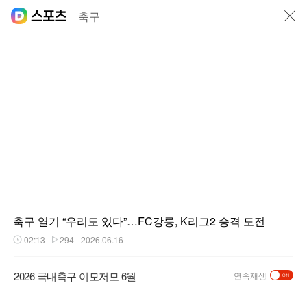
닫기
축구
축구 열기 “우리도 있다”…FC강릉, K리그2 승격 도전
02:13
294
2026.06.16
재생시간
플레이수
2026 국내축구 이모저모 6월
연속재생