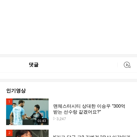
댓글
동영상 검색
인기영상
1위
맨체스터시티 상대한 이승우 "300억
받는 선수랑 같겠어요?"
3,247
플레이수
01:43
2위
K리그 달군 고3 김예건 "우상 이강인과