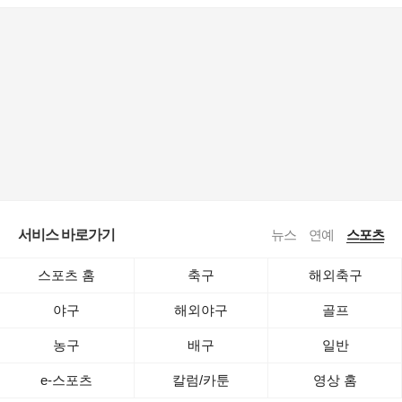
서비스 바로가기
뉴스
연예
스포츠
스포츠 홈
축구
해외축구
야구
해외야구
골프
농구
배구
일반
e-스포츠
칼럼/카툰
영상 홈
로그인
공지사항
전체보기
이용약관
·
기사배열책임자 : 임광욱
·
청소년보호책임자 : 이호원
ⓒ Daum Corp.