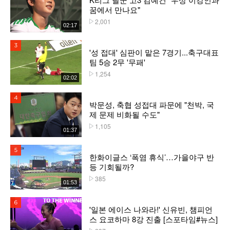
꿈에서 만나요"
2,001
플레이수
02:17
3위
'성 접대' 심판이 맡은 7경기...축구대표
팀 5승 2무 '무패'
1,254
플레이수
02:02
4위
박문성, 축협 성접대 파문에 "천박, 국
제 문제 비화될 수도"
1,105
플레이수
01:37
5위
한화이글스 ‘폭염 휴식’…가을야구 반
등 기회될까?
385
플레이수
01:53
6위
'일본 에이스 나와라!' 신유빈, 챔피언
스 요코하마 8강 진출 [스포타임#뉴스]
플레이수