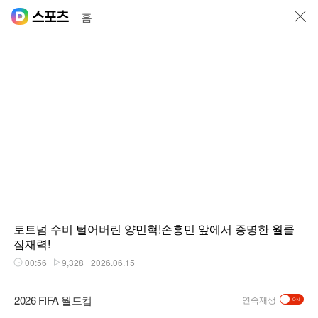
닫기
홈
토트넘 수비 털어버린 양민혁!손흥민 앞에서 증명한 월클
잠재력!
00:56
9,328
2026.06.15
재생시간
플레이수
2026 FIFA 월드컵
연속재생