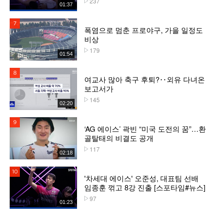
237
01:37
7위
폭염으로 멈춘 프로야구, 가을 일정도
비상
179
플레이수
01:54
8위
여교사 많아 축구 후퇴?‥외유 다녀온
보고서가
145
플레이수
02:20
9위
‘AG 에이스’ 곽빈 “미국 도전의 꿈”…환
골탈태의 비결도 공개
117
플레이수
02:18
10위
'차세대 에이스' 오준성, 대표팀 선배
임종훈 꺾고 8강 진출 [스포타임#뉴스]
97
플레이수
01:23