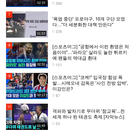
396
02:33
플레이수
7위
'폭염 중단' 프로야구, 10개 구단 모였
다…"더 세분화한 대책 만든다"
236
플레이수
01:53
[스포츠머그] "공항에서 이런 환영은 처
8위
음이야"…'파라오' 살라도 놀란 튀르키
예 팬들의 역대급 환대
151
02:31
플레이수
[스포츠머그] "코케!" 입국장 함성 폭
9위
발…시메오네 감독은 '사인 전방 압박',
이강인은?
87
02:17
플레이수
10위
격파와 발차기로 무더위 '참교육'...전
세계 하나 된 태권도 축제 [자막뉴스]
53
플레이수
01:49