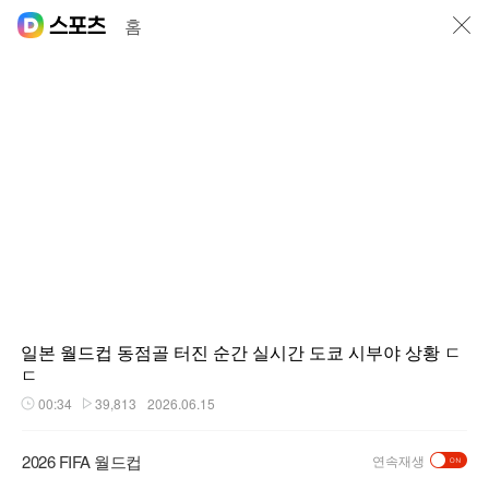
닫기
홈
일본 월드컵 동점골 터진 순간 실시간 도쿄 시부야 상황 ㄷ
ㄷ
00:34
39,813
2026.06.15
재생시간
플레이수
2026 FIFA 월드컵
연속재생