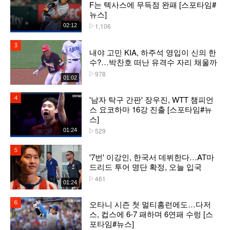
F는 텍사스에 무득점 완패 [스포타임#
뉴스]
1,106
02:12
플레이수
3위
내야 고민 KIA, 하주석 영입이 신의 한
수?…박찬호 떠난 유격수 자리 채울까
978
플레이수
01:02
'남자 탁구 간판' 장우진, WTT 챔피언
4위
스 요코하마 16강 진출 [스포타임#뉴
스]
529
01:24
플레이수
5위
'7번' 이강인, 한국서 데뷔한다…AT마
드리드 투어 명단 확정, 오늘 입국
461
플레이수
01:24
오타니 시즌 첫 멀티홈런에도…다저
6위
스, 컵스에 6-7 패하며 6연패 수렁 [스
포타임#뉴스]