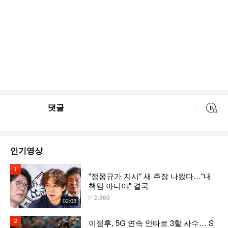
댓글
동영상 검색
인기영상
1위
"정몽규가 지시" 새 주장 나왔다…"내
책임 아니야" 결국
2,869
플레이수
02:03
이정후, 5G 연속 안타로 3할 사수… S
2위