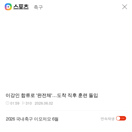
닫기
축구
이강인 합류로 '완전체'…도착 직후 훈련 돌입
01:59
310
2026.06.02
재생시간
플레이수
2026 국내축구 이모저모 6월
연속재생