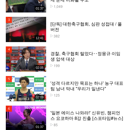
1,049
플레이수
01:37
3위
[단독] 대한축구협회, 심판 성접대 / 풀
버전
382
플레이수
12:41
4위
경찰, 축구협회 털었다‥정몽규·이임
생 압색 대상
199
플레이수
02:05
5위
'성격 다르지만 목표는 하나' 농구 대표
팀 남녀 막내 "우리가 일낸다"
125
플레이수
02:09
6위
'일본 에이스 나와라!' 신유빈, 챔피언
스 요코하마 8강 진출 [스포타임#뉴스]
85
플레이수
01:37