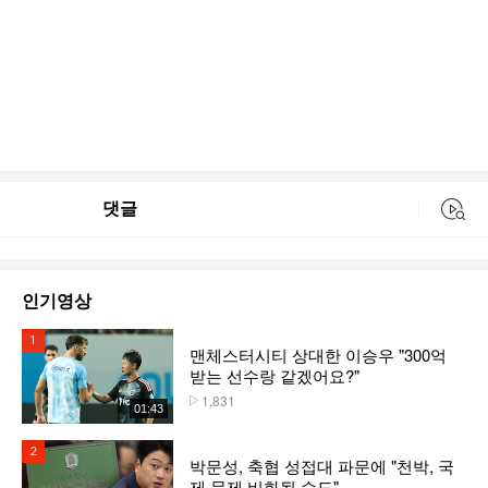
댓글
동영상 검색
인기영상
1위
맨체스터시티 상대한 이승우 "300억
받는 선수랑 같겠어요?"
1,831
플레이수
01:43
2위
박문성, 축협 성접대 파문에 "천박, 국
제 문제 비화될 수도"