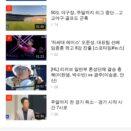
7위
50도 야구장, 주말까지 리그 중단…고
교야구·골프도 곤혹
74
플레이수
01:49
8위
'차세대 에이스' 오준성, 대표팀 선배
임종훈 꺾고 8강 진출 [스포타임#뉴스]
52
플레이수
01:23
[HL] 리커브 일반부 혼성단체 결승 충
9위
북(이한샘, 박수빈) vs 광주(이승윤, 안
산)
28
04:51
플레이수
10위
주말까지 전 경기 취소‥경기 시작 시
간 7시로
26
플레이수
01:34