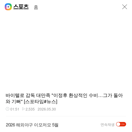
닫기
홈
바이텔로 감독 대만족 "이정후 환상적인 수비…그가 돌아
와 기뻐" [스포타임#뉴스]
01:51
2,535
2026.05.30
재생시간
플레이수
2026 해외야구 이모저모 5월
연속재생