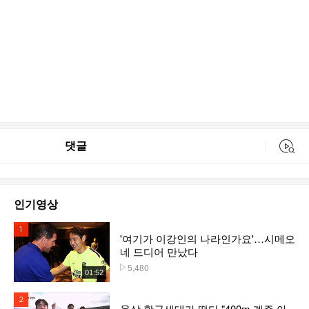
댓글
동영상 검색
인기영상
1위
'여기가 이강인의 나라인가요'…시메오
네 드디어 만났다
5,480
플레이수
01:52
2위
육상 황금세대가 떴다 "400m 계주 아