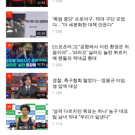
338
12:41
7위
'폭염 중단' 프로야구, 10개 구단 모였
다…"더 세분화한 대책 만든다"
258
플레이수
01:53
[스포츠머그] "공항에서 이런 환영은 처
8위
음이야"…'파라오' 살라도 놀란 튀르키
예 팬들의 역대급 환대
250
02:31
플레이수
9위
경찰, 축구협회 털었다‥정몽규·이임
생 압색 대상
165
플레이수
02:05
10위
'성격 다르지만 목표는 하나' 농구 대표
팀 남녀 막내 "우리가 일낸다"
114
플레이수
02:09