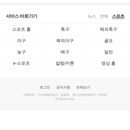
서비스 바로가기
뉴스
연예
스포츠
스포츠 홈
축구
해외축구
야구
해외야구
골프
농구
배구
일반
e-스포츠
칼럼/카툰
영상 홈
로그인
공지사항
전체보기
이용약관
·
기사배열책임자 : 임광욱
·
청소년보호책임자 : 이호원
ⓒ Daum Corp.