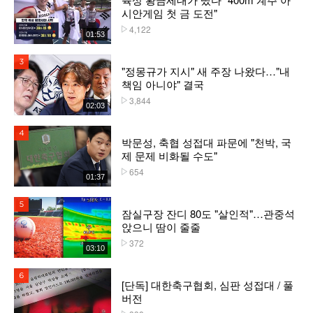
시안게임 첫 금 도전"
4,122
플레이수
01:53
3위
"정몽규가 지시" 새 주장 나왔다…"내
책임 아니야" 결국
3,844
플레이수
02:03
4위
박문성, 축협 성접대 파문에 "천박, 국
제 문제 비화될 수도"
654
플레이수
01:37
5위
잠실구장 잔디 80도 "살인적"…관중석
앉으니 땀이 줄줄
372
플레이수
03:10
6위
[단독] 대한축구협회, 심판 성접대 / 풀
버전
플레이수