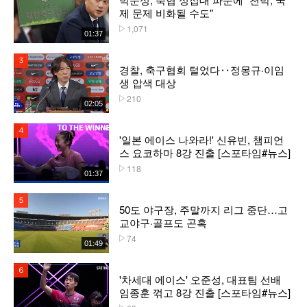
제 문제 비화될 수도"
1,071
플레이수
01:37
3위
경찰, 축구협회 털었다‥정몽규·이임
생 압색 대상
210
플레이수
02:05
4위
'일본 에이스 나와라!' 신유빈, 챔피언
스 요코하마 8강 진출 [스포타임#뉴스]
118
플레이수
01:37
5위
50도 야구장, 주말까지 리그 중단…고
교야구·골프도 곤혹
74
플레이수
01:49
6위
'차세대 에이스' 오준성, 대표팀 선배
임종훈 꺾고 8강 진출 [스포타임#뉴스]
플레이수