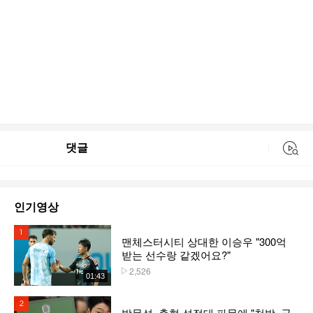
댓글
동영상 검색
인기영상
1위
맨체스터시티 상대한 이승우 "300억
받는 선수랑 같겠어요?"
2,526
플레이수
01:43
2위
박문성, 축협 성접대 파문에 "천박, 국