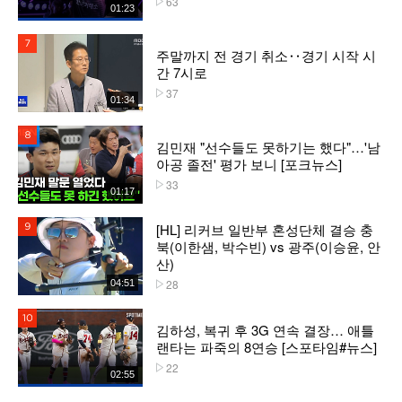
63
01:23
7위
주말까지 전 경기 취소‥경기 시작 시
간 7시로
37
플레이수
01:34
8위
김민재 "선수들도 못하기는 했다"…'남
아공 졸전' 평가 보니 [포크뉴스]
33
플레이수
01:17
[HL] 리커브 일반부 혼성단체 결승 충
9위
북(이한샘, 박수빈) vs 광주(이승윤, 안
산)
28
04:51
플레이수
10위
김하성, 복귀 후 3G 연속 결장… 애틀
랜타는 파죽의 8연승 [스포타임#뉴스]
22
플레이수
02:55