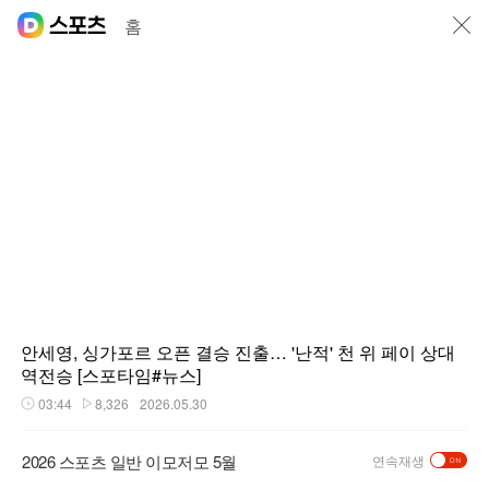
닫기
홈
안세영, 싱가포르 오픈 결승 진출… '난적' 천 위 페이 상대
역전승 [스포타임#뉴스]
03:44
8,326
2026.05.30
재생시간
플레이수
2026 스포츠 일반 이모저모 5월
연속재생