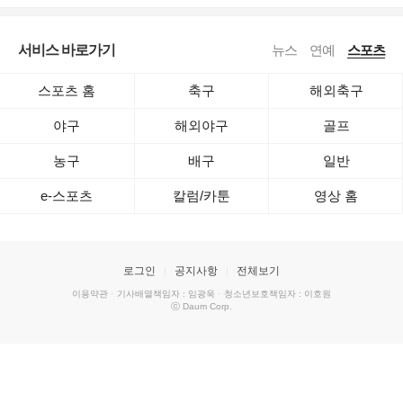
서비스 바로가기
뉴스
연예
스포츠
스포츠 홈
축구
해외축구
야구
해외야구
골프
농구
배구
일반
e-스포츠
칼럼/카툰
영상 홈
로그인
공지사항
전체보기
이용약관
·
기사배열책임자 : 임광욱
·
청소년보호책임자 : 이호원
ⓒ Daum Corp.