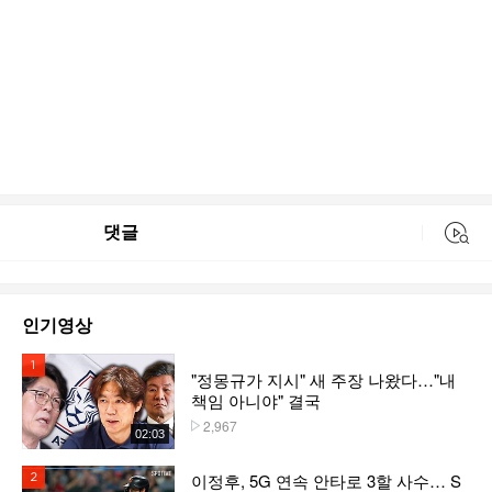
댓글
동영상 검색
인기영상
1위
"정몽규가 지시" 새 주장 나왔다…"내
책임 아니야" 결국
2,967
플레이수
02:03
이정후, 5G 연속 안타로 3할 사수… S
2위