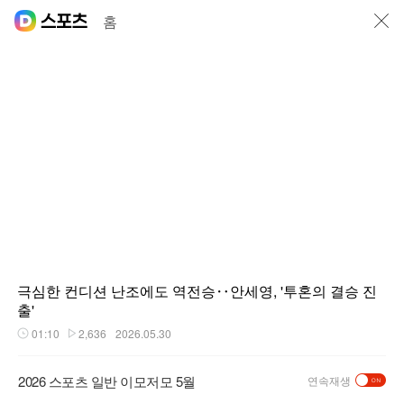
닫기
홈
극심한 컨디션 난조에도 역전승‥안세영, '투혼의 결승 진
출'
01:10
2,636
2026.05.30
재생시간
플레이수
2026 스포츠 일반 이모저모 5월
연속재생