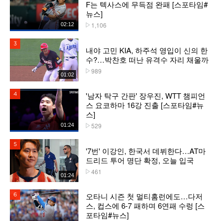
F는 텍사스에 무득점 완패 [스포타임#
뉴스]
1,106
02:12
플레이수
3위
내야 고민 KIA, 하주석 영입이 신의 한
수?…박찬호 떠난 유격수 자리 채울까
989
플레이수
01:02
'남자 탁구 간판' 장우진, WTT 챔피언
4위
스 요코하마 16강 진출 [스포타임#뉴
스]
529
01:24
플레이수
5위
'7번' 이강인, 한국서 데뷔한다…AT마
드리드 투어 명단 확정, 오늘 입국
461
플레이수
01:24
오타니 시즌 첫 멀티홈런에도…다저
6위
스, 컵스에 6-7 패하며 6연패 수렁 [스
포타임#뉴스]