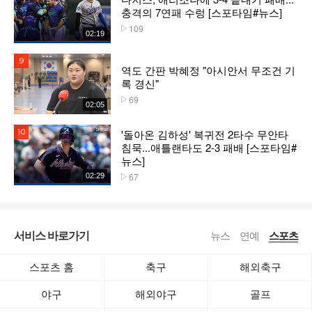
충격의 7연패 수렁 [스포타임#뉴스]
109
플레이수
02:19
9위
역도 간판 박혜정 "아시안서 무조건 기
록 경신"
69
플레이수
02:05
'돌아온 김하성' 복귀전 2타수 무안타
10위
침묵...애틀랜타도 2-3 패배 [스포타임#
뉴스]
67
02:29
플레이수
서비스 바로가기
뉴스
연예
스포츠
스포츠 홈
축구
해외축구
야구
해외야구
골프