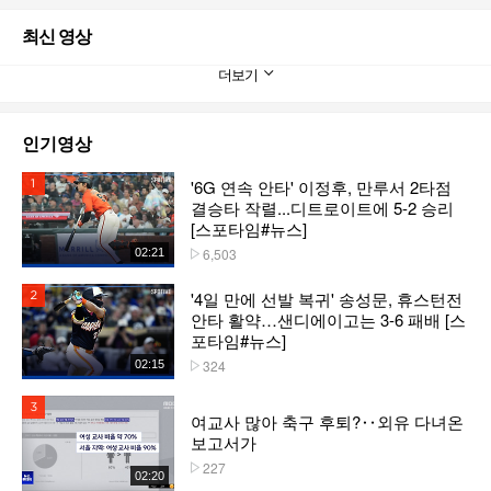
최신 영상
더보기
인기영상
'6G 연속 안타' 이정후, 만루서 2타점
1위
결승타 작렬...디트로이트에 5-2 승리
[스포타임#뉴스]
6,503
02:21
플레이수
'4일 만에 선발 복귀' 송성문, 휴스턴전
2위
안타 활약…샌디에이고는 3-6 패배 [스
포타임#뉴스]
324
02:15
플레이수
3위
여교사 많아 축구 후퇴?‥외유 다녀온
보고서가
227
플레이수
02:20