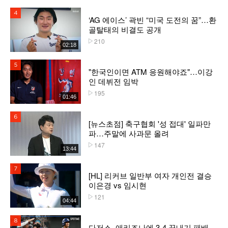
4위
‘AG 에이스’ 곽빈 “미국 도전의 꿈”…환
골탈태의 비결도 공개
210
플레이수
02:18
5위
"한국인이면 ATM 응원해야죠"…이강
인 데뷔전 임박
195
플레이수
01:46
6위
[뉴스초점] 축구협회 '성 접대' 일파만
파…주말에 사과문 올려
147
플레이수
13:44
7위
[HL] 리커브 일반부 여자 개인전 결승
이은경 vs 임시현
121
플레이수
04:44
8위
다저스, 애리조나에 3-4 끝내기 패배...