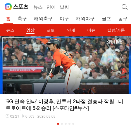
뉴스
연예
날씨
홈
축구
해외축구
야구
해외야구
골프
농구
뉴스
영상
포토
연재
이슈
칼럼/카툰
'6G 연속 안타' 이정후, 만루서 2타점 결승타 작렬...디
트로이트에 5-2 승리 [스포타임#뉴스]
02:21
6,503
2026.08.08
재생시간
플레이수
1
2
3
4
5