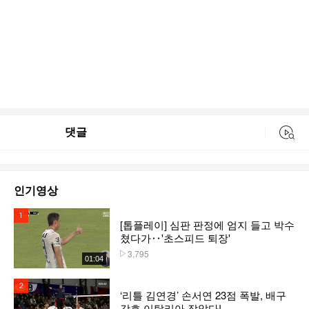
댓글
동영상 검색
인기영상
1위
[톱플레이] 심판 판정에 엄지 들고 박수
쳤다가‥'초스피드 퇴장'
3,795
플레이수
01:04
2위
‘리틀 김연경’ 손서연 23점 폭발, 배구
강호 이탈리아 잡았다!