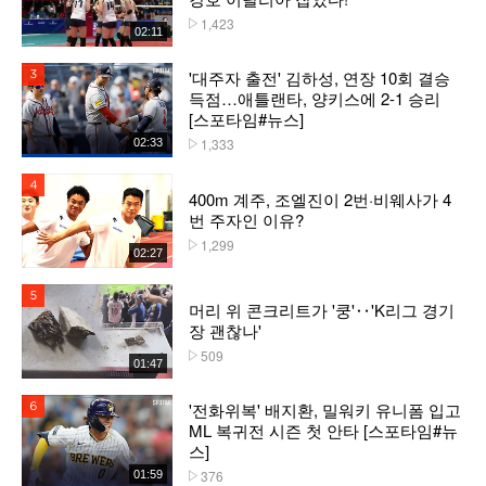
1,423
플레이수
02:11
'대주자 출전' 김하성, 연장 10회 결승
3위
득점…애틀랜타, 양키스에 2-1 승리
[스포타임#뉴스]
1,333
02:33
플레이수
4위
400m 계주, 조엘진이 2번·비웨사가 4
번 주자인 이유?
1,299
플레이수
02:27
5위
머리 위 콘크리트가 '쿵'‥'K리그 경기
장 괜찮나'
509
플레이수
01:47
'전화위복' 배지환, 밀워키 유니폼 입고
6위
ML 복귀전 시즌 첫 안타 [스포타임#뉴
스]
376
01:59
플레이수