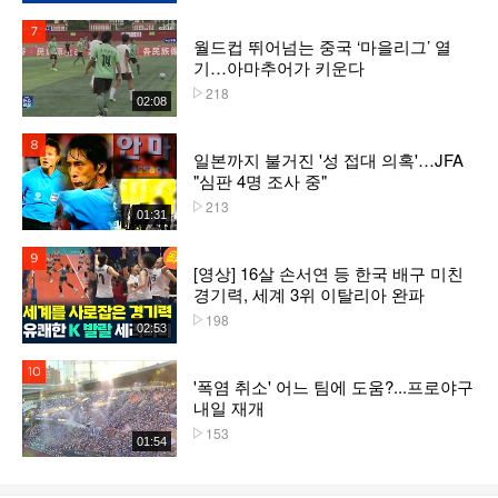
7위
월드컵 뛰어넘는 중국 ‘마을리그’ 열
기…아마추어가 키운다
218
플레이수
02:08
8위
일본까지 불거진 '성 접대 의혹'…JFA
"심판 4명 조사 중"
213
플레이수
01:31
9위
[영상] 16살 손서연 등 한국 배구 미친
경기력, 세계 3위 이탈리아 완파
198
플레이수
02:53
10위
'폭염 취소' 어느 팀에 도움?...프로야구
내일 재개
153
플레이수
01:54