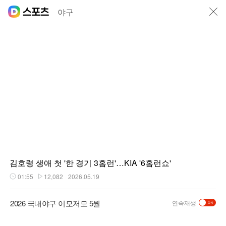
닫기
야구
김호령 생애 첫 '한 경기 3홈런'…KIA '6홈런쇼'
01:55
12,082
2026.05.19
재생시간
플레이수
2026 국내야구 이모저모 5월
연속재생