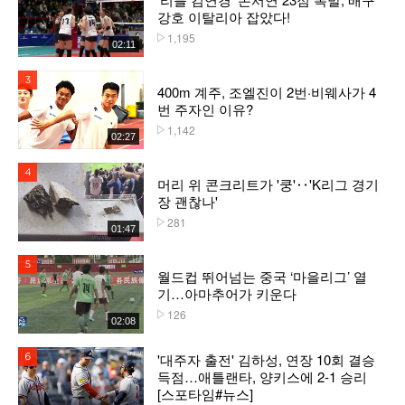
강호 이탈리아 잡았다!
1,195
플레이수
02:11
3위
400m 계주, 조엘진이 2번·비웨사가 4
번 주자인 이유?
1,142
플레이수
02:27
4위
머리 위 콘크리트가 '쿵'‥'K리그 경기
장 괜찮나'
281
플레이수
01:47
5위
월드컵 뛰어넘는 중국 ‘마을리그’ 열
기…아마추어가 키운다
126
플레이수
02:08
'대주자 출전' 김하성, 연장 10회 결승
6위
득점…애틀랜타, 양키스에 2-1 승리
[스포타임#뉴스]