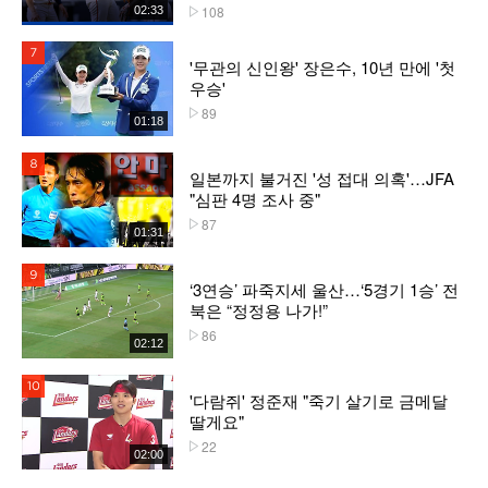
108
02:33
플레이수
7위
'무관의 신인왕' 장은수, 10년 만에 '첫
우승'
89
플레이수
01:18
8위
일본까지 불거진 '성 접대 의혹'…JFA
"심판 4명 조사 중"
87
플레이수
01:31
9위
‘3연승’ 파죽지세 울산…‘5경기 1승’ 전
북은 “정정용 나가!”
86
플레이수
02:12
10위
'다람쥐' 정준재 "죽기 살기로 금메달
딸게요"
22
플레이수
02:00