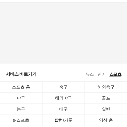
서비스 바로가기
뉴스
연예
스포츠
스포츠 홈
축구
해외축구
야구
해외야구
골프
농구
배구
일반
e-스포츠
칼럼/카툰
영상 홈