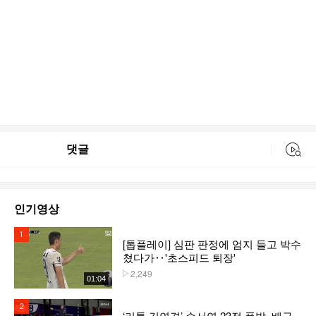
댓글
동영상 검색
인기영상
1위
[톱플레이] 심판 판정에 엄지 들고 박수
쳤다가‥'초스피드 퇴장'
2,249
플레이수
01:04
2위
‘리틀 김연경’ 손서연 23점 폭발, 배구