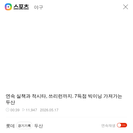
닫기
야구
연속 실책과 적시타, 쓰리런까지. 7득점 빅이닝 가져가는
두산
00:39
11,947
2026.05.17
재생시간
플레이수
롯데
두산
연속재생
경기기록