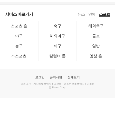
서비스 바로가기
뉴스
연예
스포츠
스포츠 홈
축구
해외축구
야구
해외야구
골프
농구
배구
일반
e-스포츠
칼럼/카툰
영상 홈
로그인
공지사항
전체보기
이용약관
·
기사배열책임자 : 임광욱
·
청소년보호책임자 : 이호원
ⓒ Daum Corp.