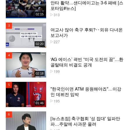
안타 활약…샌디에이고는 3-6 패배 [스
포타임#뉴스]
313
02:15
플레이수
3위
여교사 많아 축구 후퇴?‥외유 다녀온
보고서가
227
플레이수
02:20
4위
‘AG 에이스’ 곽빈 “미국 도전의 꿈”…환
골탈태의 비결도 공개
199
플레이수
02:18
5위
"한국인이면 ATM 응원해야죠"…이강
인 데뷔전 임박
195
플레이수
01:46
6위
[뉴스초점] 축구협회 '성 접대' 일파만
파…주말에 사과문 올려
플레이수