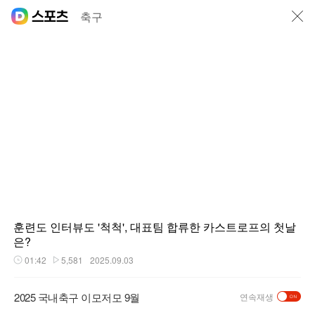
닫기
축구
훈련도 인터뷰도 '척척', 대표팀 합류한 카스트로프의 첫날
은?
01:42
5,581
2025.09.03
재생시간
플레이수
2025 국내축구 이모저모 9월
연속재생