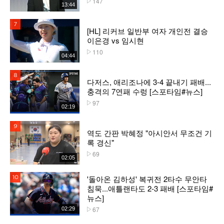
147
13:44
7위
[HL] 리커브 일반부 여자 개인전 결승
이은경 vs 임시현
110
플레이수
04:44
8위
다저스, 애리조나에 3-4 끝내기 패배...
충격의 7연패 수렁 [스포타임#뉴스]
97
플레이수
02:19
9위
역도 간판 박혜정 "아시안서 무조건 기
록 경신"
69
플레이수
02:05
'돌아온 김하성' 복귀전 2타수 무안타
10위
침묵...애틀랜타도 2-3 패배 [스포타임#
뉴스]
67
02:29
플레이수