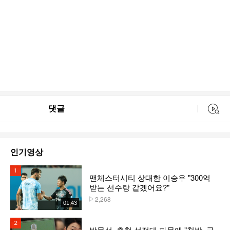
댓글
동영상 검색
인기영상
1위
맨체스터시티 상대한 이승우 "300억
받는 선수랑 같겠어요?"
2,268
플레이수
01:43
2위
박문성, 축협 성접대 파문에 "천박, 국