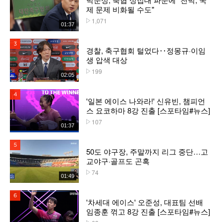
제 문제 비화될 수도"
1,071
플레이수
01:37
3위
경찰, 축구협회 털었다‥정몽규·이임
생 압색 대상
199
플레이수
02:05
4위
'일본 에이스 나와라!' 신유빈, 챔피언
스 요코하마 8강 진출 [스포타임#뉴스]
107
플레이수
01:37
5위
50도 야구장, 주말까지 리그 중단…고
교야구·골프도 곤혹
74
플레이수
01:49
6위
'차세대 에이스' 오준성, 대표팀 선배
임종훈 꺾고 8강 진출 [스포타임#뉴스]
플레이수