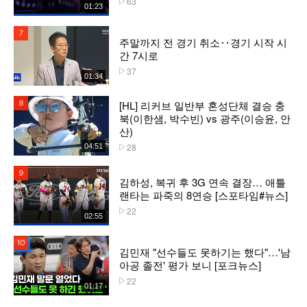
63
01:23
7위
주말까지 전 경기 취소‥경기 시작 시
간 7시로
37
플레이수
01:34
[HL] 리커브 일반부 혼성단체 결승 충
8위
북(이한샘, 박수빈) vs 광주(이승윤, 안
산)
28
04:51
플레이수
9위
김하성, 복귀 후 3G 연속 결장… 애틀
랜타는 파죽의 8연승 [스포타임#뉴스]
22
플레이수
02:55
10위
김민재 "선수들도 못하기는 했다"…'남
아공 졸전' 평가 보니 [포크뉴스]
22
플레이수
01:17