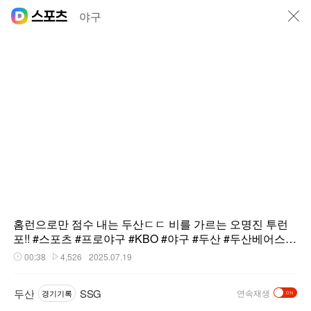
닫기
야구
홈런으로만 점수 내는 두산ㄷㄷ 비를 가르는 오명진 투런
포!! #스포츠 #프로야구 #KBO #야구 #두산 #두산베어스 #
베어스 #SSG랜더스 #SSG #랜더스
00:38
4,526
2025.07.19
재생시간
플레이수
두산
SSG
연속재생
경기기록