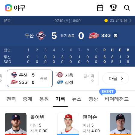
일정
랭킹
선수 및 팀 검색
야구
33.3
°
맑음
문학
07.19
.(
토
)
18:00
5
0
두산
SSG
경기종료
홈
팀명
1
2
3
4
5
6
7
8
9
R
H
E
B
두산
0
1
0
0
3
0
1
0
0
5
8
1
3
SSG
0
0
0
0
0
0
0
0
0
0
5
1
8
두산
5
키움
취
경기취
다음
종료
소
소
SSG
0
삼성
EVENT
전력
중계
응원
기록
뉴스
영상
비더레전드
콜어빈
앤더슨
이닝
5
이닝
5
자책
0.00
자책
4.00