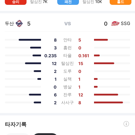
탈삼진
7
K
탈삼진
10
K
승리
패전
홀드
5
0
두산
SSG
VS
안타
8
5
홈런
3
0
타율
0.235
0.161
탈삼진
12
15
도루
2
0
실책
1
1
병살
0
1
잔루
6
12
사사구
2
8
도움말 열기
타자기록