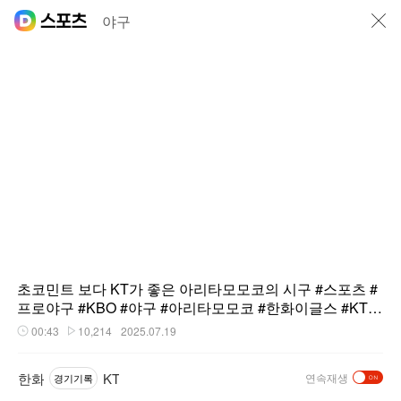
닫기
야구
초코민트 보다 KT가 좋은 아리타모모코의 시구 #스포츠 #
프로야구 #KBO #야구 #아리타모모코 #한화이글스 #KT위
즈 #시구
00:43
10,214
2025.07.19
재생시간
플레이수
한화
KT
연속재생
경기기록