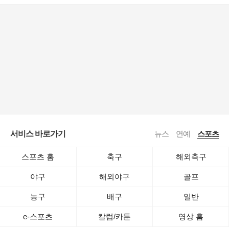
서비스 바로가기
뉴스
연예
스포츠
스포츠 홈
축구
해외축구
야구
해외야구
골프
농구
배구
일반
e-스포츠
칼럼/카툰
영상 홈