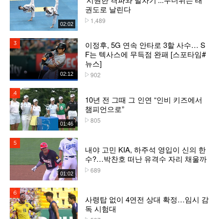
권도로 날린다
1,489
플레이수
02:02
이정후, 5G 연속 안타로 3할 사수… S
3위
F는 텍사스에 무득점 완패 [스포타임#
뉴스]
902
02:12
플레이수
4위
10년 전 그때 그 인연 “인비 키즈에서
챔피언으로”
805
플레이수
01:46
5위
내야 고민 KIA, 하주석 영입이 신의 한
수?…박찬호 떠난 유격수 자리 채울까
689
플레이수
01:02
6위
사령탑 없이 4연전 상대 확정…임시 감
독 시험대
플레이수