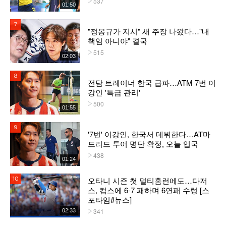
537
01:50
7위
"정몽규가 지시" 새 주장 나왔다…"내
책임 아니야" 결국
515
플레이수
02:03
8위
전담 트레이너 한국 급파…ATM 7번 이
강인 '특급 관리'
500
플레이수
01:55
9위
'7번' 이강인, 한국서 데뷔한다…AT마
드리드 투어 명단 확정, 오늘 입국
438
플레이수
01:24
오타니 시즌 첫 멀티홈런에도…다저
10위
스, 컵스에 6-7 패하며 6연패 수렁 [스
포타임#뉴스]
341
02:33
플레이수