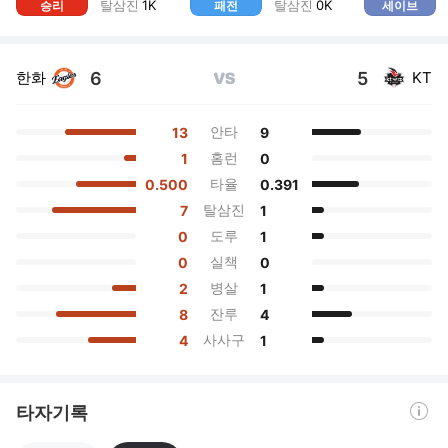
탈삼진
1
K
탈삼진
0
K
승리
패전
세이브
6
5
한화
KT
VS
안타
13
9
홈런
1
0
타율
0.500
0.391
탈삼진
7
1
도루
0
1
실책
0
0
병살
2
1
잔루
8
4
사사구
4
1
도움말 열기
타자기록