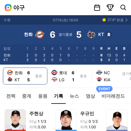
일정
랭킹
선수 및 팀 검색
야구
27.6
°
맑음
수원
07.19
.(
토
)
18:00
6
5
한화
KT
경기종료
홈
팀명
1
2
3
4
5
6
7
8
9
R
H
E
B
한화
2
0
3
0
1
0
-
-
-
6
13
0
4
KT
3
0
2
0
0
-
-
-
-
5
9
0
1
한화
6
롯데
6
NC
경기
종료
종료
KT
5
LG
1
KIA
EVENT
전력
중계
응원
기록
뉴스
영상
비더레전드
주현상
우규민
이닝
1 1/3
이닝
0 1/3
자책
0.00
자책
1.00