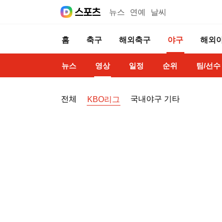
뉴스
연예
날씨
홈
축구
해외축구
야구
해외
뉴스
영상
일정
순위
팀/선수
전체
국내야구 기타
KBO리그