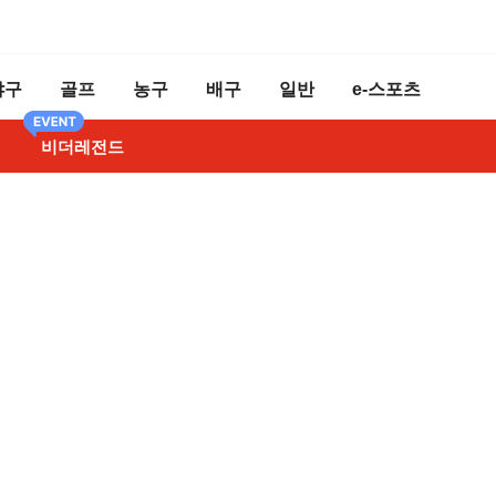
야구
골프
농구
배구
일반
e-스포츠
비더레전드