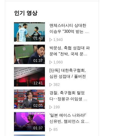
인기 영상
맨체스터시티 상대한
이승우 "300억 받는 선
수랑 같겠어요?"
01:43
1,940
박문성, 축협 성접대 파
문에 "천박, 국제 문제
비화될 수도"
01:37
1,060
[단독] 대한축구협회,
심판 성접대 / 풀버전
12:41
382
경찰, 축구협회 털었
다‥정몽규·이임생 압
색 대상
02:05
199
'일본 에이스 나와라!'
신유빈, 챔피언스 요코
하마 8강 진출 [스포타
01:37
85
임#뉴스]