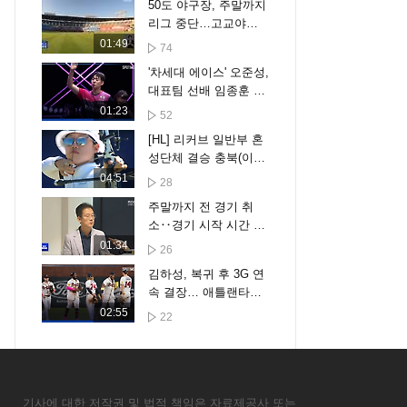
50도 야구장, 주말까지
리그 중단…고교야구·
골프도 곤혹
01:49
74
'차세대 에이스' 오준성,
대표팀 선배 임종훈 꺾
고 8강 진출 [스포타임
01:23
52
#뉴스]
[HL] 리커브 일반부 혼
성단체 결승 충북(이한
샘, 박수빈) vs 광주(이
04:51
28
승윤, 안산)
주말까지 전 경기 취
소‥경기 시작 시간 7
시로
01:34
26
김하성, 복귀 후 3G 연
속 결장… 애틀랜타는
파죽의 8연승 [스포타
02:55
22
임#뉴스]
기사에 대한 저작권 및 법적 책임은 자료제공사 또는