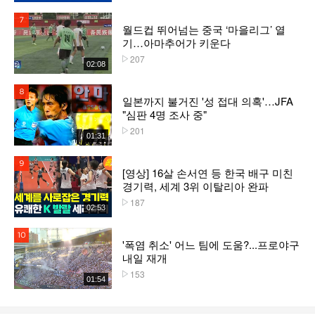
7위
월드컵 뛰어넘는 중국 ‘마을리그’ 열
기…아마추어가 키운다
207
플레이수
02:08
8위
일본까지 불거진 '성 접대 의혹'…JFA
"심판 4명 조사 중"
201
플레이수
01:31
9위
[영상] 16살 손서연 등 한국 배구 미친
경기력, 세계 3위 이탈리아 완파
187
플레이수
02:53
10위
'폭염 취소' 어느 팀에 도움?...프로야구
내일 재개
153
플레이수
01:54