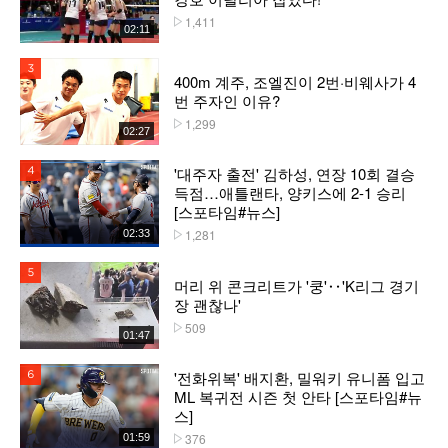
1,411
플레이수
02:11
3위
400m 계주, 조엘진이 2번·비웨사가 4
번 주자인 이유?
1,299
플레이수
02:27
'대주자 출전' 김하성, 연장 10회 결승
4위
득점…애틀랜타, 양키스에 2-1 승리
[스포타임#뉴스]
1,281
02:33
플레이수
5위
머리 위 콘크리트가 '쿵'‥'K리그 경기
장 괜찮나'
509
플레이수
01:47
'전화위복' 배지환, 밀워키 유니폼 입고
6위
ML 복귀전 시즌 첫 안타 [스포타임#뉴
스]
376
01:59
플레이수