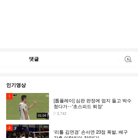
댓글
동영상 검색
인기영상
1위
[톱플레이] 심판 판정에 엄지 들고 박수
쳤다가‥'초스피드 퇴장'
3,742
플레이수
01:04
2위
‘리틀 김연경’ 손서연 23점 폭발, 배구
강호 이탈리아 잡았다!