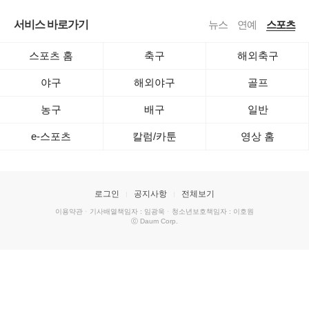
서비스 바로가기
뉴스
연예
스포츠
스포츠 홈
축구
해외축구
야구
해외야구
골프
농구
배구
일반
e-스포츠
칼럼/카툰
영상 홈
로그인
공지사항
전체보기
이용약관
·
기사배열책임자 : 임광욱
·
청소년보호책임자 : 이호원
ⓒ Daum Corp.