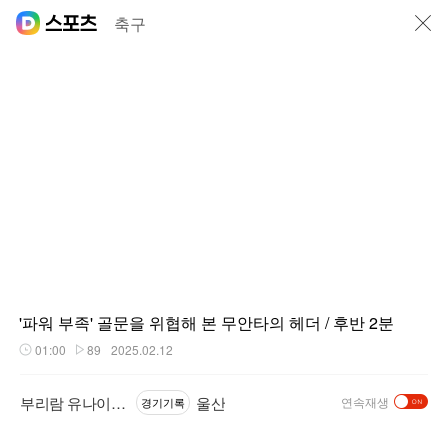
닫기
축구
'파워 부족' 골문을 위협해 본 무안타의 헤더 / 후반 2분
01:00
89
2025.02.12
재생시간
플레이수
부리람 유나이티드
울산
연속재생
경기기록