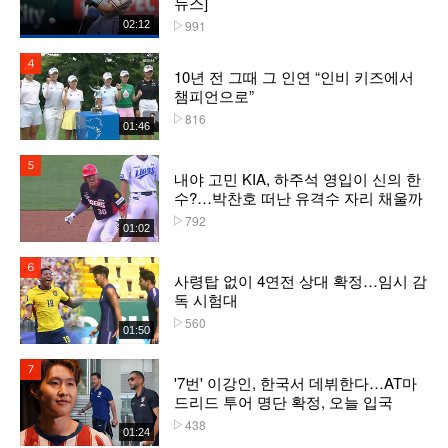
뉴스]
991
02:12
플레이수
4위
10년 전 그때 그 인연 “인비 키즈에서
챔피언으로”
816
플레이수
01:46
5위
내야 고민 KIA, 하주석 영입이 신의 한
수?…박찬호 떠난 유격수 자리 채울까
792
플레이수
01:02
6위
사령탑 없이 4연전 상대 확정…임시 감
독 시험대
560
플레이수
01:50
7위
'7번' 이강인, 한국서 데뷔한다…AT마
드리드 투어 명단 확정, 오늘 입국
438
플레이수
01:24