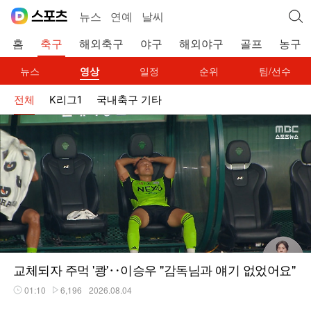
뉴스
연예
날씨
홈
축구
해외축구
야구
해외야구
골프
농구
뉴스
영상
일정
순위
팀/선수
전체
K리그1
국내축구 기타
교체되자 주먹 '쾅'‥이승우 "감독님과 얘기 없었어요"
01:10
6,196
2026.08.04
재생시간
플레이수