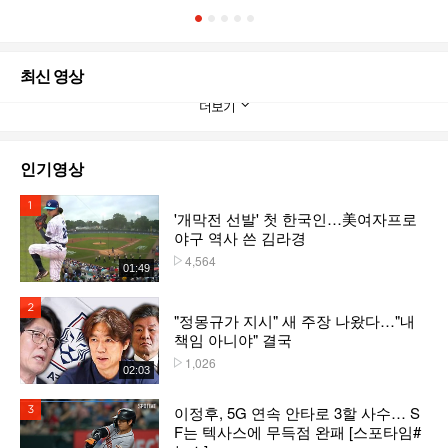
1
2
3
4
5
최신 영상
더보기
인기영상
1위
'개막전 선발' 첫 한국인…美여자프로
야구 역사 쓴 김라경
4,564
플레이수
01:49
2위
"정몽규가 지시" 새 주장 나왔다…"내
책임 아니야" 결국
1,026
플레이수
02:03
이정후, 5G 연속 안타로 3할 사수… S
3위
F는 텍사스에 무득점 완패 [스포타임#