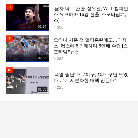
'남자 탁구 간판' 장우진, WTT 챔피언
8위
스 요코하마 16강 진출 [스포타임#뉴
스]
366
01:24
플레이수
오타니 시즌 첫 멀티홈런에도…다저
9위
스, 컵스에 6-7 패하며 6연패 수렁 [스
포타임#뉴스]
363
02:33
플레이수
10위
'폭염 중단' 프로야구, 10개 구단 모였
다…"더 세분화한 대책 만든다"
225
플레이수
01:53
서비스 바로가기
뉴스
연예
스포츠
스포츠 홈
축구
해외축구