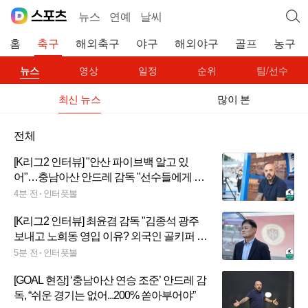
뉴스
연예
날씨
홈
축구
해외축구
야구
해외야구
골프
농구
뉴스
영상
일정
순위
팀/선수
최신 뉴스
많이 본
전체
[K리그2 인터뷰] "안산 파이브백 알고 있
어"…충남아산 안드레 감독 "선수들에게 파
훼법 주문했어"
4분 전
인터풋볼
[K리그2 인터뷰] 최윤겸 감독 "김종석 광주
보내고 노희동 영입 이유? 외국인 골키퍼 노
보 기대 못 미쳐서"
5분 전
인터풋볼
[GOAL 현장] ‘충남아산 연승 조준’ 안드레 감
독, “쉬운 경기는 없어...200% 쏟아부어야”