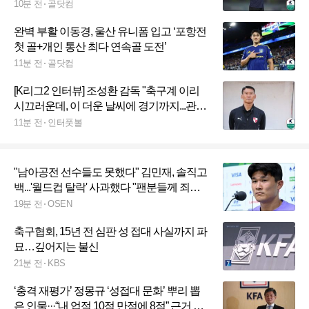
10분 전
골닷컴
완벽 부활 이동경, 울산 유니폼 입고 ‘포항전
첫 골+개인 통산 최다 연속골 도전’
11분 전
골닷컴
[K리그2 인터뷰] 조성환 감독 "축구계 이리
시끄러운데, 이 더운 날씨에 경기까지...관중
들 걱정돼"
11분 전
인터풋볼
"남아공전 선수들도 못했다" 김민재, 솔직고
백...'월드컵 탈락' 사과했다 "팬분들께 죄송,
내부 분위기 많이 바꿀 것"
19분 전
OSEN
축구협회, 15년 전 심판 성 접대 사실까지 파
묘…깊어지는 불신
21분 전
KBS
‘충격 재평가’ 정몽규 ‘성접대 문화’ 뿌리 뽑
은 인물···“내 업적 10점 만점에 8점” 근거 있