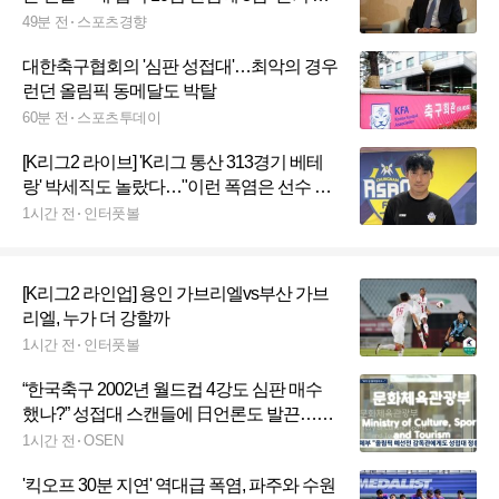
는 자화자찬이었다
49분 전
스포츠경향
대한축구협회의 '심판 성접대'…최악의 경우
런던 올림픽 동메달도 박탈
60분 전
스포츠투데이
[K리그2 라이브] 'K리그 통산 313경기 베테
랑' 박세직도 놀랐다…"이런 폭염은 선수 생
활이 아니라 태어나서 처음"
1시간 전
인터풋볼
[K리그2 라인업] 용인 가브리엘vs부산 가브
리엘, 누가 더 강할까
1시간 전
인터풋볼
“한국축구 2002년 월드컵 4강도 심판 매수
했나?” 성접대 스캔들에 日언론도 발끈…국
제망신 비화되나
1시간 전
OSEN
'킥오프 30분 지연' 역대급 폭염, 파주와 수원