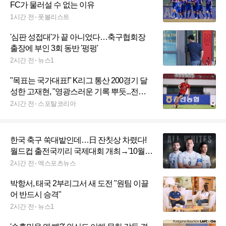
FC가 물러설 수 없는 이유
1시간 전
풋볼리스트
'심판 성접대'가 끝 아니었다…축구협회장
출장에 부인 3회 동반 '펑펑'
2시간 전
뉴스1
"목표는 국가대표!" K리그 통산 200경기 달
성한 고재현, "영광스러운 기록 뿌듯...전역
전까지 최대한 승리의 기쁨 전하고 파"
2시간 전
스포탈코리아
한국 축구 쑥대밭인데…日 잔칫상 차렸다!
월드컵 출전국끼리 국제대회 개최→'10월
기린컵' 확정
2시간 전
엑스포츠뉴스
박항서, 태국 2부리그서 새 도전 "원팀 이끌
어 반드시 승격"
2시간 전
뉴스1