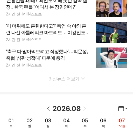
'손흥민을 왜 빼?' 외신도 이해 못한 감독 결
정... 한국 팬들 "어디서 본 장면인데?"
2시간 전
MHN스포츠
'이 더위에도 훈련한다고?' 폭염 속 야외 훈
련 나선 아틀레티코 마드리드… 이강인도
구슬땀
2시간 전
MHN스포츠
“축구 다 말아먹으려고 작정했나”…박문성,
축협 ‘심판 성접대’ 파문에 충격
2시간 전
MHN스포츠
최신뉴스 더보기
펼치기
2026
.
08
년월 선택 열기/닫기
이전 날짜
다음 날짜
01
02
03
04
05
06
07
토
일
월
화
수
목
오늘