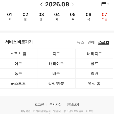
2026
.
08
년월 선택 열기/닫기
이전 날짜
다음 날짜
01
02
03
04
05
06
07
토
일
월
화
수
목
오늘
서비스 바로가기
뉴스
연예
스포츠
스포츠 홈
축구
해외축구
야구
해외야구
골프
농구
배구
일반
e-스포츠
칼럼/카툰
영상 홈
로그인
공지사항
전체보기
이용약관
·
기사배열책임자 : 임광욱
·
청소년보호책임자 : 이호원