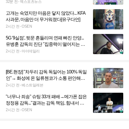
위기 많이 바꿔보겠다" 다짐 반갑다
32분 전
엑스포츠뉴스
고개는 숙였지만 마음은 닿지 않았다... KFA
사과문, 마음만 더 무거워졌다[유구다언]
2시간 전
OSEN
5G '9실점', 뒷문 흔들리며 연패 빠진 안양...
유병훈 감독의 진단 "집중력이 떨어지는 모
습, 더 개선해야 한다" [MD현장]
2시간 전
마이데일리
[BE.현장] "차두리 감독 독일어는 100% 독일
인"→ 화성에 온 일류첸코가 소통 편안해진
이유… "수원 삼성에서 시간이 다 됐다는 걸
2시간 전
베스트일레븐
느꼈다"
"너무나 죄송" 슈팅 33개 패배→메가폰 잡은
정정용 감독..."결과는 감독 책임, 힘내서 다
시 도전하겠다"[현장 인터뷰]
2시간 전
OSEN