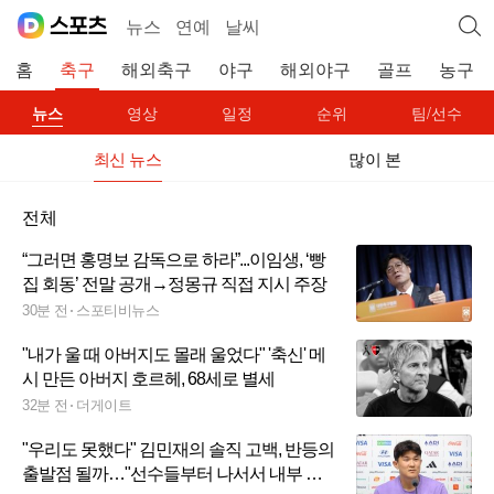
뉴스
연예
날씨
홈
축구
해외축구
야구
해외야구
골프
농구
뉴스
영상
일정
순위
팀/선수
최신 뉴스
많이 본
전체
“그러면 홍명보 감독으로 하라”...이임생, ‘빵
집 회동’ 전말 공개→정몽규 직접 지시 주장
30분 전
스포티비뉴스
"내가 울 때 아버지도 몰래 울었다" '축신' 메
시 만든 아버지 호르헤, 68세로 별세
32분 전
더게이트
"우리도 못했다" 김민재의 솔직 고백, 반등의
출발점 될까…"선수들부터 나서서 내부 분