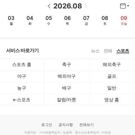
2026
.
08
년월 선택 열기/닫기
이전 날짜
다음 날짜
03
04
05
06
07
08
09
월
화
수
목
금
토
오늘
서비스 바로가기
뉴스
연예
스포츠
스포츠 홈
축구
해외축구
야구
해외야구
골프
농구
배구
일반
e-스포츠
칼럼/카툰
영상 홈
로그인
공지사항
전체보기
이용약관
·
기사배열책임자 : 임광욱
·
청소년보호책임자 : 이호원