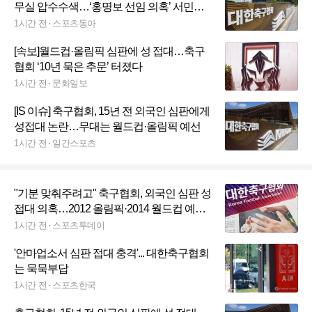
무실 압수수색…‘홍명보 선임 의혹’ 서민민
생대책위 고발 2년 만에 강제수사
1시간 전
스포츠동아
[속보]월드컵·올림픽 심판에 성 접대…축구
협회 ‘10년 묵은 추문’ 터졌다
1시간 전
문화일보
[IS 이슈] 축구협회, 15년 전 외국인 심판에게
성접대 논란…무대는 월드컵·올림픽 예선
1시간 전
일간스포츠
"기분 맞춰주려고" 축구협회, 외국인 심판 성
접대 의혹…2012 올림픽·2014 월드컵 예선
도 포함
1시간 전
스포츠투데이
'안마업소서 심판 접대 충격'... 대한축구협회
는 묵묵부답
1시간 전
스포츠한국