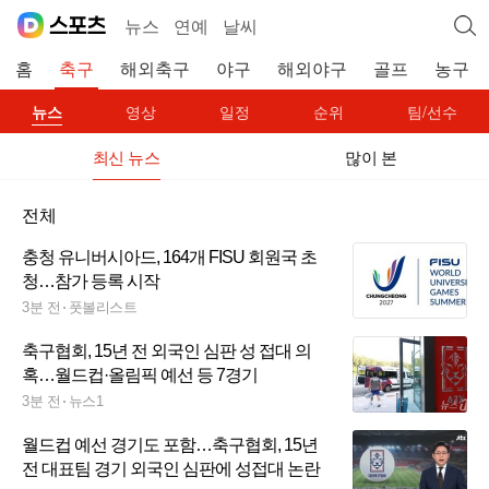
뉴스
연예
날씨
홈
축구
해외축구
야구
해외야구
골프
농구
뉴스
영상
일정
순위
팀/선수
최신 뉴스
많이 본
전체
충청 유니버시아드, 164개 FISU 회원국 초
청…참가 등록 시작
3분 전
풋볼리스트
축구협회, 15년 전 외국인 심판 성 접대 의
혹…월드컵·올림픽 예선 등 7경기
3분 전
뉴스1
월드컵 예선 경기도 포함…축구협회, 15년
전 대표팀 경기 외국인 심판에 성접대 논란