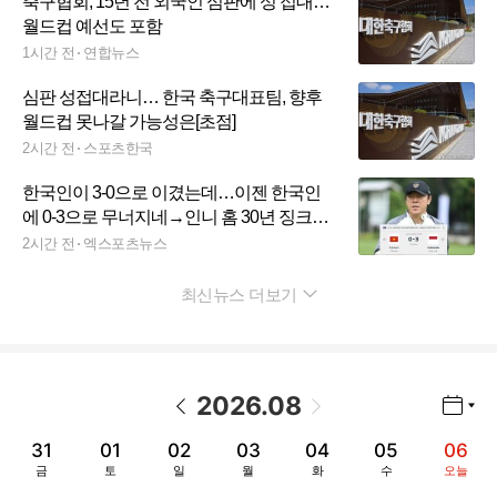
축구협회, 15년 전 외국인 심판에 성 접대…
월드컵 예선도 포함
1시간 전
연합뉴스
심판 성접대라니… 한국 축구대표팀, 향후
월드컵 못나갈 가능성은[초점]
2시간 전
스포츠한국
한국인이 3-0으로 이겼는데…이젠 한국인
에 0-3으로 무너지네→인니 홈 30년 징크스
'와르르', STY 끝내 소환
2시간 전
엑스포츠뉴스
최신뉴스 더보기
펼치기
2026
.
08
년월 선택 열기/닫기
이전 날짜
다음 날짜
31
01
02
03
04
05
06
금
토
일
월
화
수
오늘