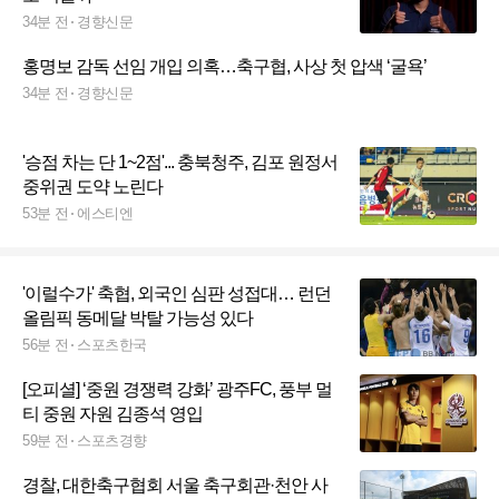
34분 전
경향신문
홍명보 감독 선임 개입 의혹…축구협, 사상 첫 압색 ‘굴욕’
34분 전
경향신문
'승점 차는 단 1~2점'... 충북청주, 김포 원정서
중위권 도약 노린다
53분 전
에스티엔
'이럴수가' 축협, 외국인 심판 성접대… 런던
올림픽 동메달 박탈 가능성 있다
56분 전
스포츠한국
[오피셜] ‘중원 경쟁력 강화’ 광주FC, 풍부 멀
티 중원 자원 김종석 영입
59분 전
스포츠경향
경찰, 대한축구협회 서울 축구회관·천안 사