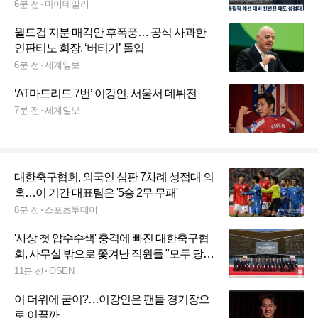
6분 전
마이데일리
월드컵 지분 매각안 후폭풍… 공식 사과한
인판티노 회장, ‘버티기’ 돌입
6분 전
세계일보
‘AT마드리드 7번’ 이강인, 서울서 데뷔전
7분 전
세계일보
대한축구협회, 외국인 심판 7차례 성접대 의
혹…이 기간 대표팀은 '5승 2무 무패'
8분 전
스포츠투데이
'사상 첫 압수수색' 충격에 빠진 대한축구협
회, 사무실 밖으로 쫓겨난 직원들 "모두 당황
하고 있다"
11분 전
OSEN
이 더위에 굳이?…이강인은 팬들 경기장으
로 이끌까