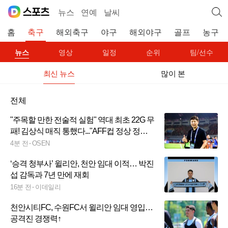
뉴스
연예
날씨
홈
축구
해외축구
야구
해외야구
골프
농구
뉴스
영상
일정
순위
팀/선수
최신 뉴스
많이 본
전체
"주목할 만한 전술적 실험" 역대 최초 22G 무
패! 김상식 매직 통했다..."AFF컵 정상 정복
가능해" 베트남 현지 극찬
4분 전
OSEN
‘승격 청부사’ 윌리안, 천안 임대 이적… 박진
섭 감독과 7년 만에 재회
16분 전
이데일리
천안시티FC, 수원FC서 윌리안 임대 영입…
공격진 경쟁력↑