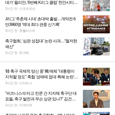
대가' 윌리안, '6번째 K리그 클럽' 천안시티
전격이적…박진섭 감독과 재회
2시간 전
스포츠조선
J리그 '추춘제 시대' 초대박 출발…개막전 6
만3960명 '역대 최다 관중 신기록'
3시간 전
풋볼리스트
축구협회, ‘심판 성접대’ 논란 사과…“철저한
쇄신”
3시간 전
한겨레
'韓 축구 국제적 망신 중' 獨 매체 "대통령이
지적할 정도" 축협 '성매매 접대·특혜 논란'
집중 조명
3시간 전
스타뉴스
"비즈니스석 타고 칸쿤 간 지자체 축구단 대
표들, 축구 발전과 무슨 상관 있나?" 김건희
고발했던 변호사의 반문
3시간 전
더게이트