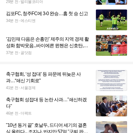
29분 전
발리볼코리아
김포FC, 청주FC에 3-0 완승…홈 첫 승 신고
34분 전
에스티엔
‘김민재 다음은 손흥민’ 제주의 지역 경제 활
성화 함박웃음...바이에른 뮌헨은 신호탄,
“LAFC와 맞대결 추진”
37분 전
골닷컴
축구협회, ‘성 접대’ 등 파문에 뒤늦은 사
과…“쇄신 기회로”
41분 전
서울경제
축구협회 성접대 등 논란 사과…"쇄신하겠
다"
46분 전
더팩트
"10년 동거 끝" 호날두, 드디어 세기의 결혼
식 올린다... 조지나, 반지만 57억 "구찌 판매