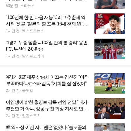
원이 1조원 사모님으로"
50분 전
스타뉴스
"100년에 한 번 나올 재능" J리그 추춘제 역
사적 첫 골, '일본의 필 포든' 16세 천재 MF가
주인공…日 축구사 새로 썼다
1시간 전
엑스포츠뉴스
'4경기 무승 탈출→103일 만의 홈 승리' 용인
FC, 부산에 2-0 완승
1시간 전
발리볼코리아
'4경기 3골' 제주 상승세 이끄는 김신진 "아직
부족하다"...코스타 감독 "기회를 잘 잡았어"
2시간 전
골닷컴
이임생이 밝힌 홍명보 감독 선임 전말 "내가
추천한 거 아냐, 정몽규 전 회장 지시로 면
담"
2시간 전
일간스포츠
韓 역사상 이런 저니맨은 없었다, '솔로골의