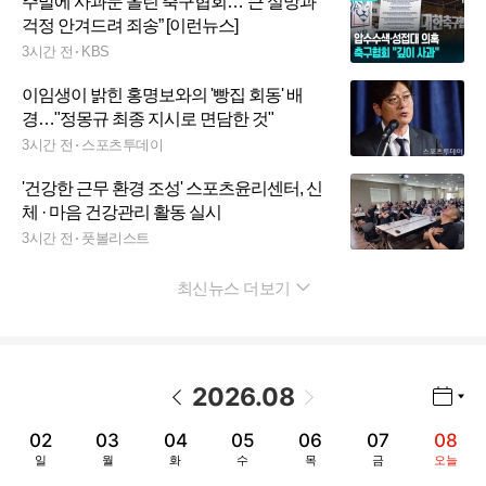
주말에 사과문 올린 축구협회…“큰 실망과
걱정 안겨드려 죄송” [이런뉴스]
3시간 전
KBS
이임생이 밝힌 홍명보와의 '빵집 회동' 배
경…"정몽규 최종 지시로 면담한 것"
3시간 전
스포츠투데이
'건강한 근무 환경 조성' 스포츠윤리센터, 신
체 · 마음 건강관리 활동 실시
3시간 전
풋볼리스트
최신뉴스 더보기
펼치기
2026
.
08
년월 선택 열기/닫기
이전 날짜
다음 날짜
02
03
04
05
06
07
08
일
월
화
수
목
금
오늘