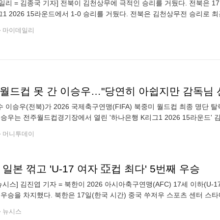
일리 = 김종국 기자] 전북이 김천상무에 극적인 승리를 거뒀다. 전북은
그1 2026 15라운드에서 1-0 승리를 거뒀다. 전북은 김천상무전 승리로 최
 울산(승점 26점)에 다득점에서 뒤진 리그 3위를 기록하게 됐다. 전북은
마이데일리
 월드컵 못 간 이승우…"당연히 아쉽지만 감독님 
 이승우(전북)가 2026 국제축구연맹(FIFA) 북중미 월드컵 최종 명단 
이승우는 전주월드컵경기장에서 열린 '하나은행 K리그1 2026 15라운드'
관련해 "당연히 아쉽고 슬펐다"고 밝혔다. 이어 "이제는 지나간 일이라고
머니투데이
 일본 꺾고 'U-17 여자 亞컵 최다' 5번째 우승
뉴시스] 김진엽 기자 = 북한이 2026 아시아축구연맹(AFC) 17세 이하(U
 우승을 차지했다. 북한은 17일(한국 시간) 중국 쑤저우 스포츠 센터 스
유정향의 활약에 힘입어 5-1 대승을 거뒀다. 이로써 북한은 직전 대회인
뉴시스