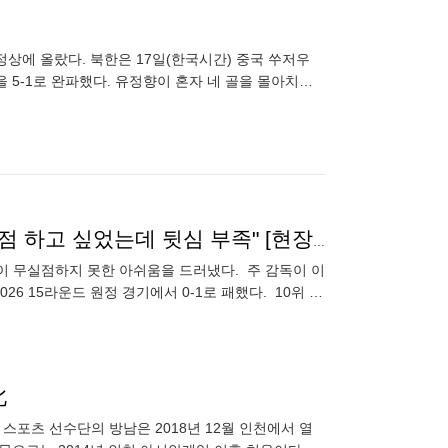
 정상에 올랐다. 북한은 17일(한국시간) 중국 쑤저우
을 5-1로 완파했다. 유정향이 혼자 네 골을 몰아치며
종료 직전 실점→전반기 15G 2승…주승진 감독 "무실점 하고 싶었는데 뒷심 부족" [현장인터뷰]
독이 무실점하지 못한 아쉬움을 드러냈다. 주 감독이 이
6 15라운드 원정 경기에서 0-1로 패했다. 10위 김
홈팀
北
포츠 선수단의 방남은 2018년 12월 인천에서 열