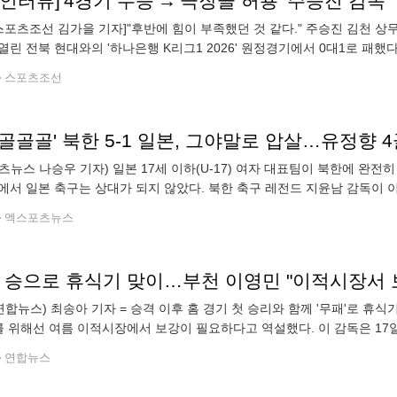
인터뷰]'4경기 무승'→'극장골 허용' 주승진 감독 
스포츠조선 김가을 기자]"후반에 힘이 부족했던 것 같다." 주승진 김천 상
열린 전북 현대와의 '하나은행 K리그1 2026' 원정경기에서 0대1로 패했다
 주 감독은 "먼 곳까지 오셔서 많은 성원 보내주셨는데 승리하지
스포츠조선
츠뉴스 나승우 기자) 일본 17세 이하(U-17) 여자 대표팀이 북한에 완
에서 일본 축구는 상대가 되지 않았다. 북한 축구 레전드 지윤남 감독이 
 아시아축구연맹(AFC) 여자 아시안컵 결승에서 일본을 5-1로 대파했다. 전반
엑스포츠뉴스
첫 승으로 휴식기 맞이…부천 이영민 "이적시장서 
연합뉴스) 최송아 기자 = 승격 이후 홈 경기 첫 승리와 함께 '무패'로 휴
를 위해선 여름 이적시장에서 보강이 필요하다고 역설했다. 이 감독은 1
5라운드 홈 경기를 마치고 기자회견에서 "부상자와 결장자가 많은 상황에
연합뉴스