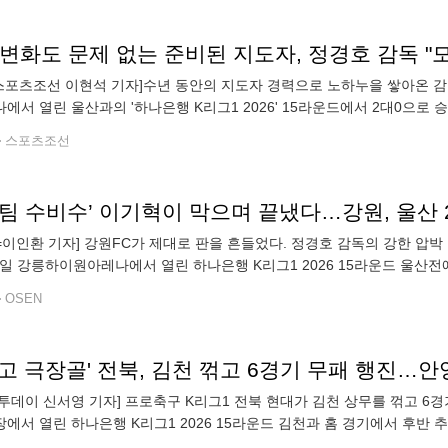
스포츠조선 이현석 기자]수년 동안의 지도자 경력으로 노하누을 쌓아온 감독
에서 열린 울산과의 '하나은행 K리그1 2026' 15라운드에서 2대0으로 승
 21분 박스 우측에서 강준혁이 중앙의 최병찬에게 헤더로 패스를 연결
스포츠조선
팀 수비수’ 이기혁이 막으며 끝냈다…강원, 울산 
N=이인환 기자] 강원FC가 제대로 판을 흔들었다. 정경호 감독의 강한 압박
7일 강릉하이원아레나에서 열린 하나은행 K리그1 2026 15라운드 울산전에
무 무패 행진을 이어가며 4위로 올라섰다. 반면 울산은 김천, 부천, 제주를
OSEN
고 극장골' 전북, 김천 꺾고 6경기 무패 행진…
투데이 신서영 기자] 프로축구 K리그1 전북 현대가 김천 상무를 꺾고 6경
에서 열린 하나은행 K리그1 2026 15라운드 김천과 홈 경기에서 후반 
써 6경기 무패(4승 2무)를 달린 전북은 7승 5무 3패(승점 26)를 기록,