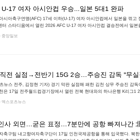
 U-17 여자 아시안컵 우승...일본 5대1 완파
아시아축구연맹(AFC) 17세 이하(U-17) 여자 아시안컵에서 일본을 꺾고
터 스타디움에서 열린 2026 AFC U-17 여자 아시안컵 결승전에서 일본
이끌었다. 이로써 북한은 2024년 인도네시아 대회에 이어 2연패를 달성
중앙일보
츠뉴스 전주, 김정현 기자) 경기 막판 실점해 패한 김천 상무 주승진 감
천은 17일 전주월드컵경기장에서 열린 전북 현대와의 하나은행 K리그1 202
북 원정에서 실점 없이 승점 1을 챙기는 듯 했지만, 후반 추가시간 터진 
엑스포츠뉴스
인사 외면…굳은 표정…7분만에 공항 빠져나간 
자축구팀 내고향여자축구단이 17일 인천국제공항을 통해 입국했다. 북한 스