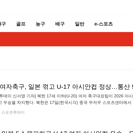
야구
골프
농구
배구
일반
e-스포츠
여자축구, 일본 꺾고 U-17 아시안컵 정상…통산 
투데이 신서영 기자] 북한 17세 이하(U-20) 여자 축구대표팀이 2026 아
 우승을 차지했다. 북한은 17일(한국시각) 중국 쑤저우 스포츠센터에서 
펜딩 챔피언' 북한은 2024년 인도네시아 대회에 이어 2연패를 달성했다. 동
스포츠투데이