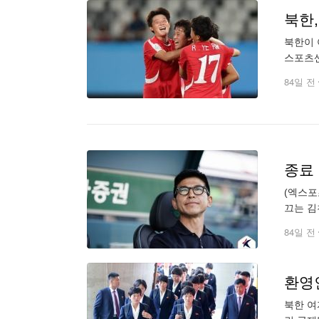
북한,
북한이 
스포츠센
승리를 
84일 전
(엑스포
끄는 김
천은 전
84일 전
환영
북한 여