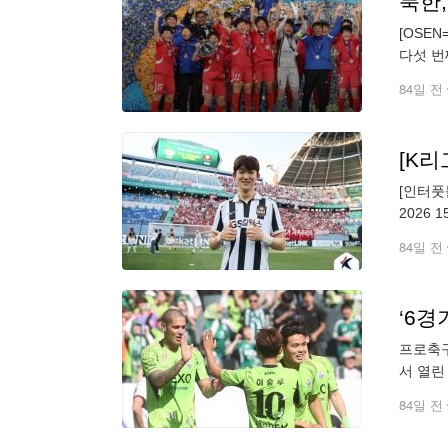
북한,
[OSE
다섯 번
17 여
84일 전
[인터풋
2026
드컵 휴
84일 전
‘6경
프로축구
서 열린
경기를 
84일 전