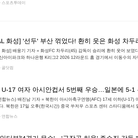
스포츠투데이
, 화성] 배웅기 기자 = 화성FC 차두리(45) 감독이 승리에 환히 웃어 보
산아이파크와 하나은행 K리그2 2026 12라운드 홈 경기에서 이동수의 
. 이날 승리로 화성은 6경기 연속 무패 행진(4승 2무)을 달리며
골닷컴
 U-17 여자 아시안컵서 5번째 우승…일본에 5-1
연합뉴스) 배진남 기자 = 북한이 아시아축구연맹(AFC) 17세 이하(U-17
다. 북한은 17일 오후(한국시간) 중국 쑤저우 스포츠 센터 스타디움에서 열린
아넣은 유정향의 활약으로 일본을 5-1로 완파했다. 유정향이 전반 30
연합뉴스