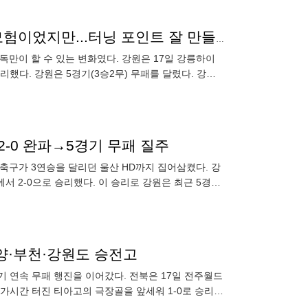
전술 변화도 문제 없는 준비된 지도자, 정경호 감독 "모험이었지만...터닝 포인트 잘 만들었다"[현장기자회견]
만이 할 수 있는 변화였다. 강원은 17일 강릉하이
리했다. 강원은 5경기(3승2무) 무패를 달렸다. 강원
2-0 완파→5경기 무패 질주
 축구가 3연승을 달리던 울산 HD까지 집어삼켰다. 강
서 2-0으로 승리했다. 이 승리로 강원은 최근 5경기
안양·부천·강원도 승전고
기 연속 무패 행진을 이어갔다. 전북은 17일 전주월드
추가시간 터진 티아고의 극장골을 앞세워 1-0로 승리했