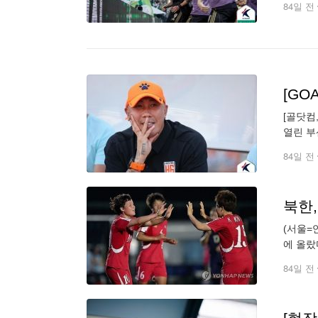
84일 전
[골닷컴
열린 부
승리했다
84일 전
북한,
(서울=
에 올랐
골을 몰
84일 전