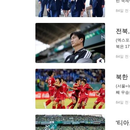
린 국제
고향여자
84일 전
(엑스포
북은 1
다. 경
84일 전
북한 
(서울=
째 우승
은 유정
84일 전
'티아