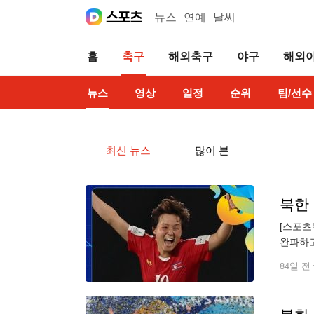
뉴스
연예
날씨
홈
축구
해외축구
야구
해외
뉴스
영상
일정
순위
팀/선수
최신 뉴스
많이 본
북한 
[스포츠
완파하고
써 '디
84일 전