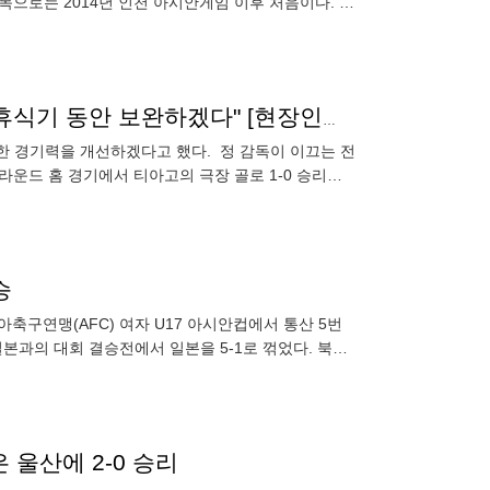
목으로는 2014년 인천 아시안게임 이후 처음이다. 내
냈다. 입국장에는
전북, 슈팅 15개 때리고도 1-0 진땀승…정정용 감독 "휴식기 동안 보완하겠다" [현장인터뷰]
한 경기력을 개선하겠다고 했다. 정 감독이 이끄는 전
라운드 홈 경기에서 티아고의 극장 골로 1-0 승리했
 파상 공
승
시아축구연맹(AFC) 여자 U17 아시안컵에서 통산 5번
본과의 대회 결승전에서 일본을 5-1로 꺾었다. 북한
 울산에 2-0 승리