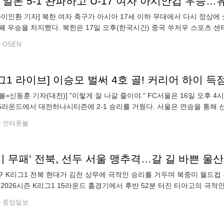
 일본 5-1 완파하고 U-17 여자 아시안컵 우승…
N=이인환 기자] 북한 여자 축구가 아시아 17세 이하 무대에서 다시 정상에
째 우승을 차지했다. 북한은 17일 오후(한국시간) 중국 쑤저우 스포츠 센터
자 아시안컵 결승에서 일본을 5-1로 완파했다. 주인공은 유정향이었다.
OSEN
볼=신동훈 기자(대전)] "이렇게 잘 나갈 줄이야." FC서울은 16일 오후 
 15라운드에서 대전하나시티즌에 2-1 승리를 거뒀다. 서울은 연승을 통해 선
식기를 보내게 됐다. 이승모가 결승골을 터트리면서 서울에 승리
인터풋볼
기 무패’ 전북, 선두 서울 맹추격…갈 길 바쁜 울
 K리그1 전북 현대가 김천 상무에 극적인 승리를 거두며 북중미 월드컵
 2026시즌 K리그1 15라운드 홈경기에서 후반 52분 터진 티아고의 극적인
비긴 전북은 3경기 만에 승수를 추가했다. 최근 6경기 연속 무패(4승 2무)
중앙일보