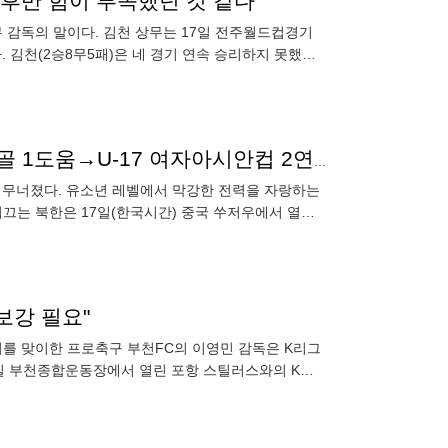
"후반 힘이 부족했던 것 같다"
무 감독의 말이다. 김천 상무는 17일 전주월드컵경기
. 김천(2승8무5패)은 네 경기 연속 승리하지 못했다.
'골골골골골' 북한 5-1 일본, 그야말로 압살…유정향 4골 1도움→U-17 여자아시안컵 2연패 달성
전히 무너졌다. 유소년 레벨에서 막강한 전력을 자랑하는
이끄는 북한은 17일(한국시간) 중국 쑤저우에서 열린
 3
보강 필요"
식기를 맞이한 프로축구 부천FC의 이영민 감독은 K리그
7일 부천종합운동장에서 열린 포항 스틸러스와의 K리
서 선수들이 최선을