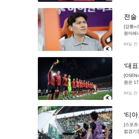
[강릉=
원아레나
은 전반
84일 전
‘대표
[OSE
원은 1
3승 2
84일 전
'티아
[스포츠
컵경기장
다. 이로