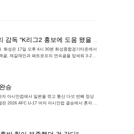
[GOAL 화성] '선두' 부산 꺾었다! 환히 웃은 화성 차두리 감독 "K리그2 홍보에 도움 됐을 경기"
였다. 화성은 17일 오후 4시 30분 화성종합경기타운에서
자책골, 제갈재민과 페트로프의 연속골을 앞세워 3-2로
 완승
) 여자 아시안컵에서 일본을 꺾고 통산 다섯 번째 정상
 2026 AFC U-17 여자 아시안컵 결승에서 혼자 네