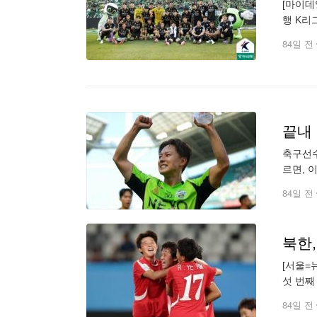
[마이데
행 K리
성적으로
84일 전
끝내
축구선수
르면, 
탈락과 
84일 전
북한,
[서울=
섯 번째
터트린 
84일 전