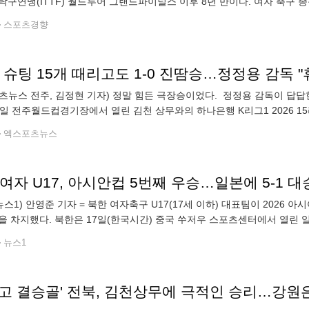
탁구연맹(ITTF) 월드투어 그랜드파이널스 이후 8년 만이다. 여자 축구 종
축구단 선수단은 이날 오후 2시51분쯤 인천공항 입국장에 모습을 드러
스포츠경향
츠뉴스 전주, 김정현 기자) 정말 힘든 극장승이었다. 정정용 감독이 답답
7일 전주월드컵경기장에서 열린 김천 상무와의 하나은행 K리그1 2026 15
기 내내 답답한 흐름을 보였던 전북은 티아고와 모따의 트윈 타워를 앞세워
엑스포츠뉴스
여자 U17, 아시안컵 5번째 우승…일본에 5-1 대
뉴스1) 안영준 기자 = 북한 여자축구 U17(17세 이하) 대표팀이 2026 아
을 차지했다. 북한은 17일(한국시간) 중국 쑤저우 스포츠센터에서 열린 일
향의 4골, 김원심의 1골을 앞세워 대승을 거뒀다. 일본은 하야시 유미가
뉴스1
고 결승골' 전북, 김천상무에 극적인 승리…강원은