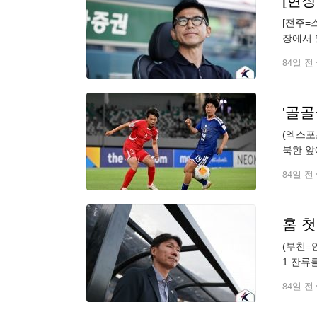
[현장
[전주=
장에서 
경기 뒤
84일 전
(엑스포
북한 앞
2026
84일 전
홈 
(부천=
1 잔류
그1 1
84일 전