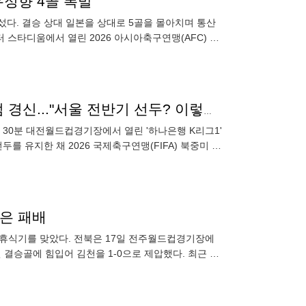
유정향 4골 폭발
 섰다. 결승 상대 일본을 상대로 5골을 몰아치며 통산
 스타디움에서 열린 2026 아시아축구연맹(AFC) U-
[K리그1 라이브] 이승모 벌써 4호 골! 커리어 하이 득점 경신..."서울 전반기 선두? 이렇게 잘 나갈 거라고 상상 못해"
4시 30분 대전월드컵경기장에서 열린 '하나은행 K리그1'
두를 유지한 채 2026 국제축구연맹(FIFA) 북중미 월
산은 패배
 휴식기를 맞았다. 전북은 17일 전주월드컵경기장에
 결승골에 힘입어 김천을 1-0으로 제압했다. 최근 2
를 이