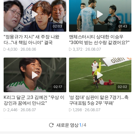
재생하기
재생하기
02:03
01:43
"정몽규가 지시" 새 주장 나왔
맨체스터시티 상대한 이승우
다…"내 책임 아니야" 결국
"300억 받는 선수랑 같겠어요?"
4,030
26.08.06
3,372
26.08.07
재생수
재생수
재생하기
재생하기
02:17
02:02
K리그 달군 고3 김예건 "우상 이
'성 접대' 심판이 맡은 7경기...축
강인과 꿈에서 만나요"
구대표팀 5승 2무 '무패'
2,446
26.08.07
1,298
26.08.07
재생수
재생수
새로운 영상
1
4
/