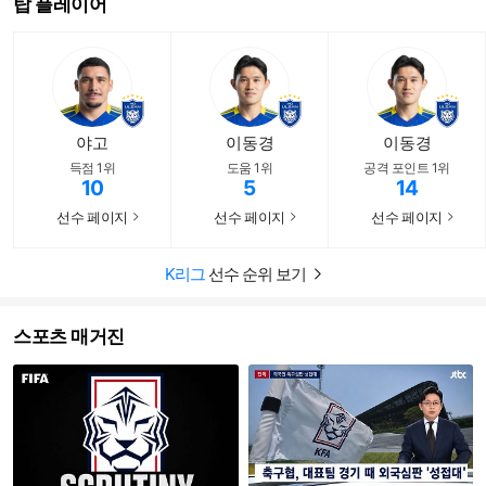
탑 플레이어
야고
이동경
이동경
득점 1위
도움 1위
공격 포인트 1위
10
5
14
선수 페이지
선수 페이지
선수 페이지
바로가기
바로가기
바로가기
K리그
선수 순위 보기
스포츠 매거진