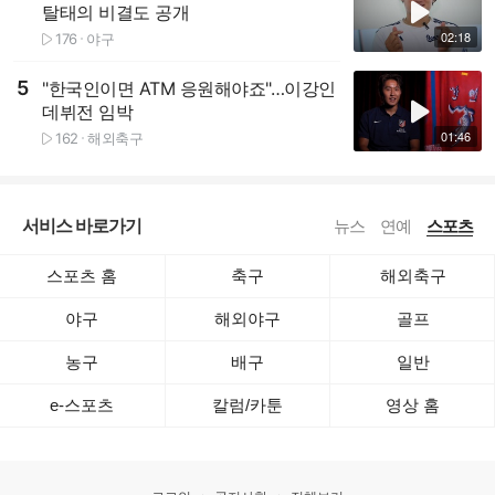
탈태의 비결도 공개
02:18
176
야구
재생수
5
"한국인이면 ATM 응원해야죠"…이강인
재생하기
데뷔전 임박
01:46
162
해외축구
재생수
서비스 바로가기
뉴스
연예
스포츠
스포츠 홈
축구
해외축구
야구
해외야구
골프
농구
배구
일반
e-스포츠
칼럼/카툰
영상 홈