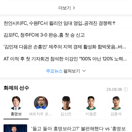
더보기
천안시티FC, 수원FC서 윌리안 임대 영입..공격진 경쟁력↑
김포FC, 청주FC에 3-0 완승..홈 첫 승 신고
'김민재 다음은 손흥민' 제주의 지역 경제 활성화 함박웃음...바이에른 뮌헨은 신호탄, "LAFC와 맞대결 추진"
AT 이적 후 첫 기자회견 참석한 이강인 "100% 아닌 120% 노력할 것..등번호 7번 중요치 않아"
주요뉴스
펼쳐보기
화제의 선수
26.08.08
도움말
홍명보
세르지우 코스타
김신진
이동준
김종석
'돌고 돌아 홍명보라고?' 불편해했다 vs '홍명보