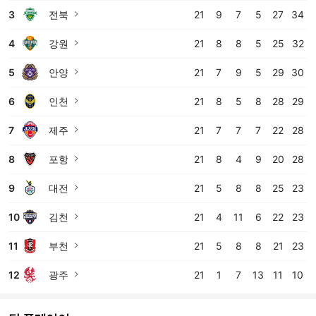
3
전북
21
9
7
5
27
34
바로가기
4
강원
21
8
8
5
25
32
바로가기
5
안양
21
7
9
5
29
30
바로가기
6
인천
21
8
5
8
28
29
바로가기
7
제주
21
7
7
7
22
28
바로가기
8
포항
21
8
4
9
20
28
바로가기
9
대전
21
5
8
8
25
23
바로가기
10
김천
21
4
11
6
22
23
바로가기
11
부천
21
5
8
8
21
23
바로가기
12
광주
21
1
7
13
11
10
바로가기