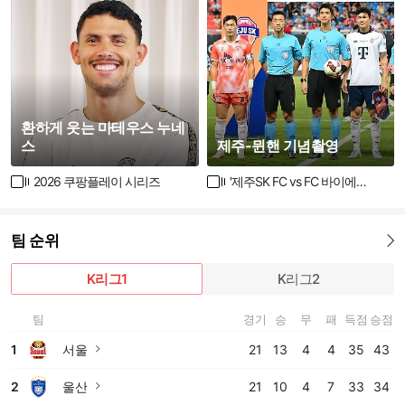
환하게 웃는 마테우스 누네
스
제주-뮌핸 기념촬영
2026 쿠팡플레이 시리즈
'제주SK FC vs FC 바이에른 뮌헨' 2026 아우디 풋볼 서밋
팀 순위
더보기
K리그1
K리그2
팀
경기
승
무
패
득점
승점
1
서울
21
13
4
4
35
43
바로가기
2
울산
21
10
4
7
33
34
바로가기