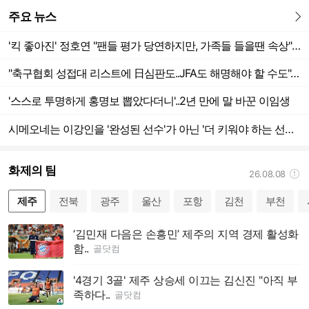
주요 뉴스
더보기
'킥 좋아진' 정호연 "팬들 평가 당연하지만, 가족들 들을땐 속상"[현장 인터뷰]
"축구협회 성접대 리스트에 日심판도..JFA도 해명해야 할 수도"..재일교포 기자 '韓 런던 동메달 박탈 우려해' 보도
'스스로 투명하게 홍명보 뽑았다더니'..2년 만에 말 바꾼 이임생
시메오네는 이강인을 '완성된 선수'가 아닌 '더 키워야 하는 선수'로 분류했다 [쿠플시리즈 현장]
화제의 팀
26.08.08
도움말
제주
전북
광주
울산
포항
김천
부천
‘김민재 다음은 손흥민’ 제주의 지역 경제 활성화
함..
골닷컴
'4경기 3골' 제주 상승세 이끄는 김신진 "아직 부
족하다..
골닷컴