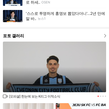
로 하세..
OSEN
'스스로 투명하게 홍명보 뽑았다더니'…2년 만에
말 바..
뉴스1
포토 갤러리
더보기
[오피셜] 한눈에 보는 K리그 이적소식