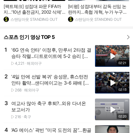
[팩트체크] 성접대 파문 FIFA까
[비평] 성접대부터 감독 선임 논
지…‘10년 출전금지, 2002 삭제’
란까지…축협 개혁, 누가 누구를
근거 있나
하나
스탠딩아웃 STANDING OUT
스탠딩아웃 STANDING OUT
스포츠 인기 영상 TOP 5
더보기
1
'6G 연속 안타' 이정후, 만루서 2타점 결
재생하기
승타 작렬...디트로이트에 5-2 승리 [스
포타임#뉴스]
02:21
4,221
해외야구
재생수
2
'4일 만에 선발 복귀' 송성문, 휴스턴전
재생하기
안타 활약…샌디에이고는 3-6 패배 [스
포타임#뉴스]
02:15
268
해외야구
재생수
3
여교사 많아 축구 후퇴?‥외유 다녀온
재생하기
보고서가
02:20
216
축구
재생수
4
‘AG 에이스’ 곽빈 “미국 도전의 꿈”…환골
재생하기