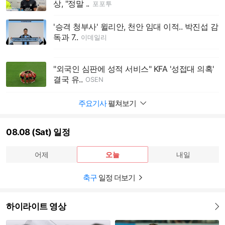
상, "정말 ..
포포투
'승격 청부사' 윌리안, 천안 임대 이적.. 박진섭 감
독과 7..
이데일리
"외국인 심판에 성적 서비스" KFA '성접대 의혹'
결국 유..
OSEN
주요기사
펼쳐보기
08.08 (Sat) 일정
어제
오늘
내일
축구
일정 더보기
하이라이트 영상
더보기