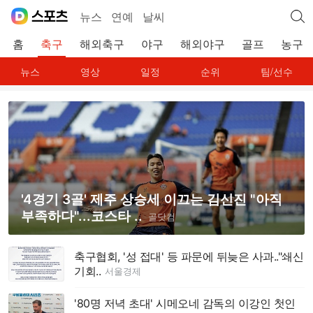
뉴스
연예
날씨
홈
축구
해외축구
야구
해외야구
골프
농구
뉴스
영상
일정
순위
팀/선수
'4경기 3골' 제주 상승세 이끄는 김신진 "아직
부족하다"...코스타 ..
골닷컴
축구협회, '성 접대' 등 파문에 뒤늦은 사과.."쇄신
기회..
서울경제
'80명 저녁 초대' 시메오네 감독의 이강인 첫인