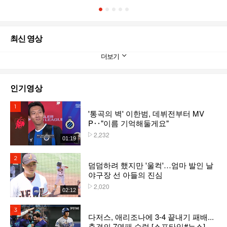
1
2
3
4
5
최신 영상
더보기
인기영상
1위
'통곡의 벽' 이한범, 데뷔전부터 MV
P‥"이름 기억해둘게요"
2,232
플레이수
01:19
2위
덤덤하려 했지만 '울컥'…엄마 발인 날
야구장 선 아들의 진심
2,020
플레이수
02:12
3위
다저스, 애리조나에 3-4 끝내기 패배...
충격의 7연패 수렁 [스포타임#뉴스]