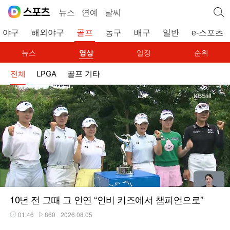
뉴스
연예
날씨
야구
해외야구
골프
농구
배구
일반
e-스포츠
뉴스
영상
일정
순위
전체
LPGA
골프 기타
10년 전 그때 그 인연 “인비 키즈에서 챔피언으로”
01:46
860
2026.08.05
재생시간
플레이수