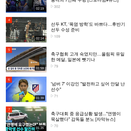
302
플레이수
02:19
4위
선두 KT, ‘폭염 방학’도 바쁘다…후반기
선두 수성 준비
109
플레이수
02:14
5위
축구협회 고개 숙였지만…올림픽 유일
한 메달, 일본에 뺏기나
79
플레이수
01:59
6위
'넘버 7' 이강인 "발전하고 싶어 안달 난
선수"
71
플레이수
01:39
7위
축구대회 중 응급상황 발생..."연맹이
묵살했다" 감독들 분노 [자막뉴스]
70
플레이수
01:35