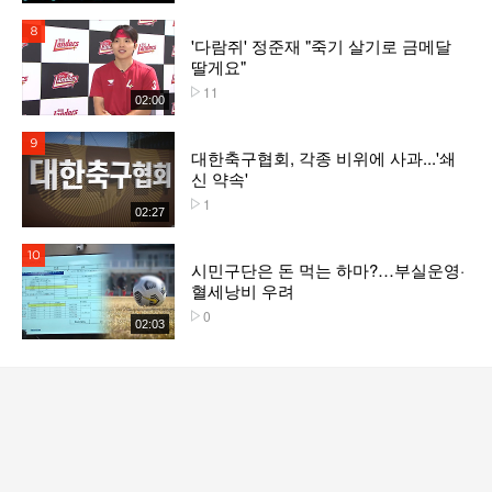
8위
'다람쥐' 정준재 "죽기 살기로 금메달
딸게요"
11
플레이수
02:00
9위
대한축구협회, 각종 비위에 사과...'쇄
신 약속'
1
플레이수
02:27
10위
시민구단은 돈 먹는 하마?…부실운영·
혈세낭비 우려
0
플레이수
02:03