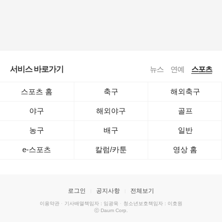
서비스 바로가기
뉴스
연예
스포츠
스포츠 홈
축구
해외축구
야구
해외야구
골프
농구
배구
일반
e-스포츠
칼럼/카툰
영상 홈
로그인
공지사항
전체보기
이용약관
·
기사배열책임자 : 임광욱
·
청소년보호책임자 : 이호원
ⓒ Daum Corp.