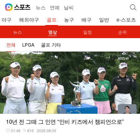
뉴스
연예
날씨
야구
해외야구
골프
농구
배구
일반
e-스포츠
뉴스
영상
일정
순위
전체
LPGA
골프 기타
10년 전 그때 그 인연 “인비 키즈에서 챔피언으로”
01:46
816
2026.08.05
재생시간
플레이수