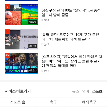
8위
잠실구장 잔디 80도 "살인적"…관중석
앉으니 땀이 줄줄
314
플레이수
03:10
9위
'폭염 중단' 프로야구, 10개 구단 모였
다…"더 세분화한 대책 만든다"
247
플레이수
01:53
[스포츠머그] "공항에서 이런 환영은 처
10위
음이야"…'파라오' 살라도 놀란 튀르키
예 팬들의 역대급 환대
217
02:31
플레이수
서비스 바로가기
뉴스
연예
스포츠
스포츠 홈
축구
해외축구