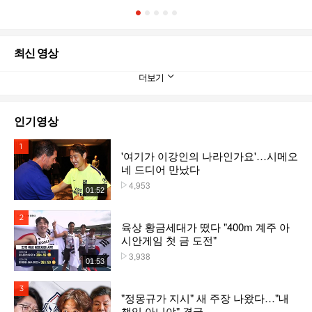
1
2
3
4
5
최신 영상
더보기
인기영상
1위
'여기가 이강인의 나라인가요'…시메오
네 드디어 만났다
4,953
플레이수
01:52
2위
육상 황금세대가 떴다 "400m 계주 아
시안게임 첫 금 도전"
3,938
플레이수
01:53
3위
"정몽규가 지시" 새 주장 나왔다…"내
책임 아니야" 결국