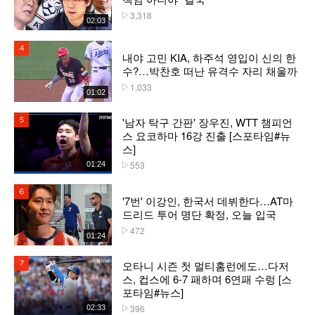
3,318
플레이수
02:03
4위
내야 고민 KIA, 하주석 영입이 신의 한
수?…박찬호 떠난 유격수 자리 채울까
1,033
플레이수
01:02
'남자 탁구 간판' 장우진, WTT 챔피언
5위
스 요코하마 16강 진출 [스포타임#뉴
스]
553
01:24
플레이수
6위
'7번' 이강인, 한국서 데뷔한다…AT마
드리드 투어 명단 확정, 오늘 입국
472
플레이수
01:24
오타니 시즌 첫 멀티홈런에도…다저
7위
스, 컵스에 6-7 패하며 6연패 수렁 [스
포타임#뉴스]
396
02:33
플레이수