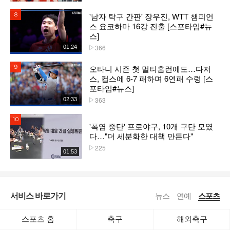
'남자 탁구 간판' 장우진, WTT 챔피언
8위
스 요코하마 16강 진출 [스포타임#뉴
스]
366
01:24
플레이수
오타니 시즌 첫 멀티홈런에도…다저
9위
스, 컵스에 6-7 패하며 6연패 수렁 [스
포타임#뉴스]
363
02:33
플레이수
10위
'폭염 중단' 프로야구, 10개 구단 모였
다…"더 세분화한 대책 만든다"
225
플레이수
01:53
서비스 바로가기
뉴스
연예
스포츠
스포츠 홈
축구
해외축구