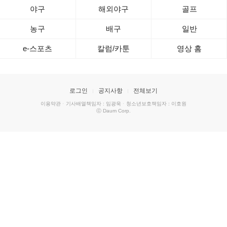
야구
해외야구
골프
농구
배구
일반
e-스포츠
칼럼/카툰
영상 홈
로그인
공지사항
전체보기
이용약관
·
기사배열책임자 : 임광욱
·
청소년보호책임자 : 이호원
ⓒ Daum Corp.