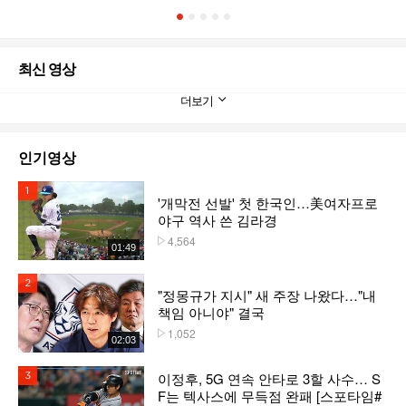
1
2
3
4
5
최신 영상
더보기
인기영상
1위
'개막전 선발' 첫 한국인…美여자프로
야구 역사 쓴 김라경
4,564
플레이수
01:49
2위
"정몽규가 지시" 새 주장 나왔다…"내
책임 아니야" 결국
1,052
플레이수
02:03
이정후, 5G 연속 안타로 3할 사수… S
3위
F는 텍사스에 무득점 완패 [스포타임#