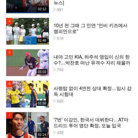
뉴스]
991
02:12
플레이수
4위
10년 전 그때 그 인연 “인비 키즈에서
챔피언으로”
816
플레이수
01:46
5위
내야 고민 KIA, 하주석 영입이 신의 한
수?…박찬호 떠난 유격수 자리 채울까
792
플레이수
01:02
6위
사령탑 없이 4연전 상대 확정…임시 감
독 시험대
560
플레이수
01:50
7위
'7번' 이강인, 한국서 데뷔한다…AT마
드리드 투어 명단 확정, 오늘 입국
438
플레이수
01:24