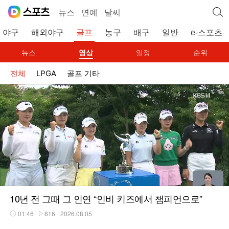
뉴스
연예
날씨
야구
해외야구
골프
농구
배구
일반
e-스포츠
뉴스
영상
일정
순위
전체
LPGA
골프 기타
10년 전 그때 그 인연 “인비 키즈에서 챔피언으로”
01:46
816
2026.08.05
재생시간
플레이수