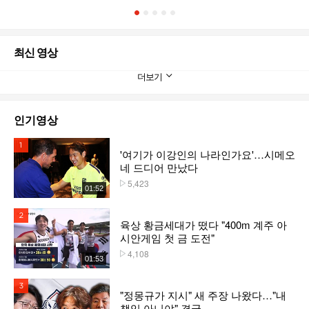
1
2
3
4
5
최신 영상
더보기
인기영상
1위
'여기가 이강인의 나라인가요'…시메오
네 드디어 만났다
5,423
플레이수
01:52
2위
육상 황금세대가 떴다 "400m 계주 아
시안게임 첫 금 도전"
4,108
플레이수
01:53
3위
"정몽규가 지시" 새 주장 나왔다…"내
책임 아니야" 결국