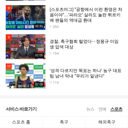
[스포츠머그] "공항에서 이런 환영은 처
8위
음이야"…'파라오' 살라도 놀란 튀르키
예 팬들의 역대급 환대
250
02:31
플레이수
9위
경찰, 축구협회 털었다‥정몽규·이임
생 압색 대상
154
플레이수
02:05
10위
'성격 다르지만 목표는 하나' 농구 대표
팀 남녀 막내 "우리가 일낸다"
114
플레이수
02:09
서비스 바로가기
뉴스
연예
스포츠
스포츠 홈
축구
해외축구