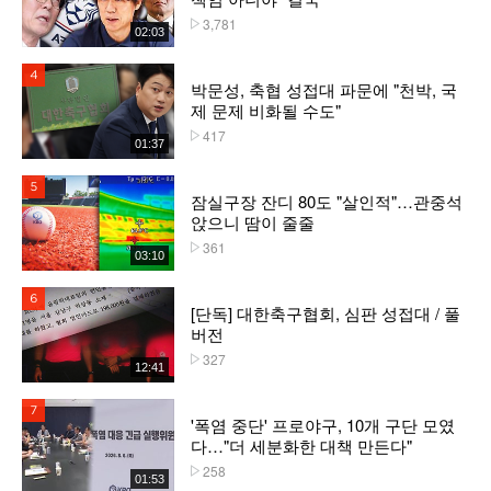
3,781
플레이수
02:03
4위
박문성, 축협 성접대 파문에 "천박, 국
제 문제 비화될 수도"
417
플레이수
01:37
5위
잠실구장 잔디 80도 "살인적"…관중석
앉으니 땀이 줄줄
361
플레이수
03:10
6위
[단독] 대한축구협회, 심판 성접대 / 풀
버전
327
플레이수
12:41
7위
'폭염 중단' 프로야구, 10개 구단 모였
다…"더 세분화한 대책 만든다"
258
플레이수
01:53