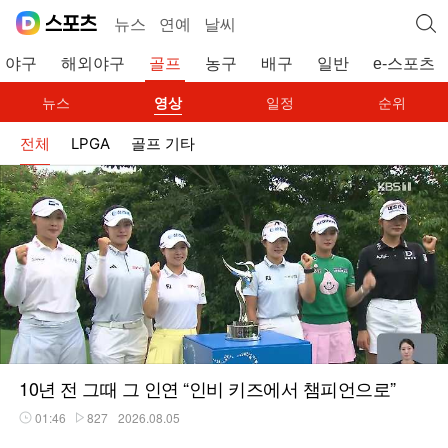
뉴스
연예
날씨
야구
해외야구
골프
농구
배구
일반
e-스포츠
뉴스
영상
일정
순위
전체
LPGA
골프 기타
10년 전 그때 그 인연 “인비 키즈에서 챔피언으로”
01:46
827
2026.08.05
재생시간
플레이수