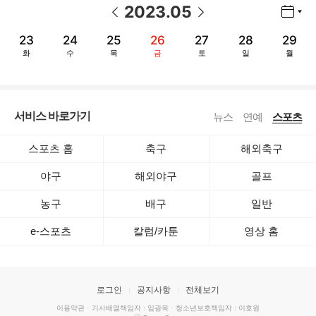
2023
.
05
년월 선택 열기/닫기
이전 날짜
다음 날짜
23
24
25
26
27
28
29
화
수
목
금
토
일
월
서비스 바로가기
뉴스
연예
스포츠
스포츠 홈
축구
해외축구
야구
해외야구
골프
농구
배구
일반
e-스포츠
칼럼/카툰
영상 홈
로그인
공지사항
전체보기
이용약관
·
기사배열책임자 : 임광욱
·
청소년보호책임자 : 이호원