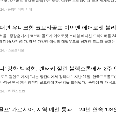
한 코다가 퍼트 경사를 파악하는 모습. /사진= 로이터여자 골프 세계랭킹 
. 코다는 24일(한국시각) 자신의 SNS를 통해 "허리 통증으로 인해 미즈
.24.
동행미디어 시대
서울 | 장강훈기자] 코브라 골프가 에어로젯 스페셜 에디션 드라이버를 
에디션(사진)이다. 매년 다양한 색상의 메탈우드를 공개한 코브라 골프는
양한 선택지를 제공했다. 지난 4월에 창립 50주년 스페셜 에디션 모델과 
.24.
스포츠서울
디' 강한 백석현, 켄터키 깔린 블랙스톤에서 2주
스포츠 김인오 기자) "나는 양잔디에서 강하다." 지난 21일, 한국프로골프
 나타난 백석현은 양잔디 골프장에 자신감을 드러냈다. 중학생 때 태국으로
 전까지 대부분의 시간을 태국에서 보냈다. 일본투어, 아시안투
.24.
MHN스포츠
V 골프' 가르시아, 지역 예선 통과… 24년 연속 'US