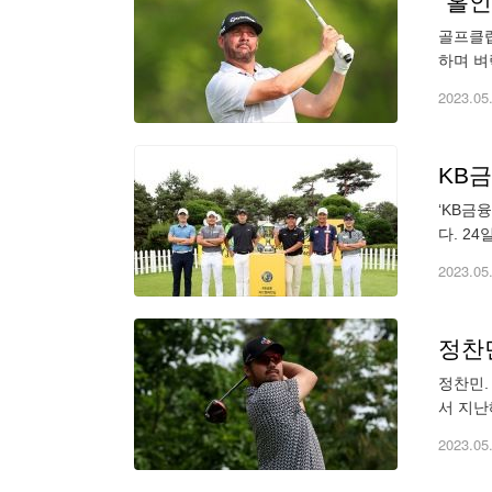
“홀인
골프클럽
하며 벼
된 데 
2023.05
KB
‘KB금
다. 24
콜 행사
2023.05
정찬민
정찬민.
서 지난
투어 K
2023.05