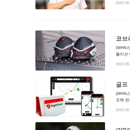
2023.05
코브
(MHN
볼리션 
루컬러의 
2023.05
골프
(MHN
포해 편
Rang
2023.05