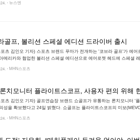
.24.
뉴스엔
라골프, 볼리션 스페셜 에디션 드라이버 출시
스포츠 김인오 기자) 스포츠 브랜드 푸마가 전개하는 '코브라 골프'가 에어
아메리카와 협업한 볼리션 스페셜 에디션으로 에어로젯 헤드에 스페셜 레드
크라운과 솔을 특징으로 토우 측에 'Volition America' 로고를 추
.24.
MHN스포츠
 론치모니터 플라이트스코프, 사용자 편의 위해 
스포츠 김인오 기자) 골프연습장 브랜드 쇼골프가 유통하는 론치모니터 '플라이트
의성을 확보했다고 24일 밝혔다. 쇼골프는 플라이트스코프의 미보(MEVO),
e)를 정식 유통하고 있다. 이번 패치 진행 대상은 미보 레인지와 프로
.24.
MHN스포츠