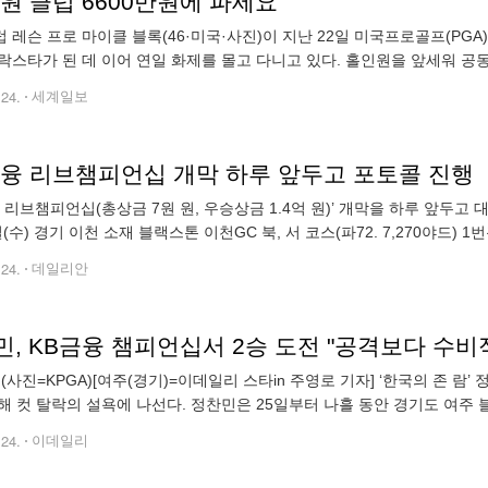
원 클럽 6600만원에 파세요”
 레슨 프로 마이클 블록(46·미국·사진)이 지난 22일 미국프로골프(PG
락스타가 된 데 이어 연일 화제를 몰고 다니고 있다. 홀인원을 앞세워 공동
이어 홀인원을 만든 클럽을 거액에 사겠다는 팬까지 나타났다. 골프닷컴은 
.24.
세계일보
금융 리브챔피언십 개막 하루 앞두고 포토콜 진행
융 리브챔피언십(총상금 7원 원, 우승상금 1.4억 원)’ 개막을 하루 앞두
일(수) 경기 이천 소재 블랙스톤 이천GC 북, 서 코스(파72. 7,270야드) 
에는 ‘디펜딩 챔피언’ 양지호(34.PTC)를 필두로 2018년
.24.
데일리안
, KB금융 챔피언십서 2승 도전 "공격보다 수비
 (사진=KPGA)[여주(경기)=이데일리 스타in 주영로 기자] ‘한국의 존 람’
해 컷 탈락의 설욕에 나선다. 정찬민은 25일부터 나흘 동안 경기도 여주
B금융 리브 챔피언십(총상금 7억원)에 출전한다. 지난해 이 대회에서
.24.
이데일리