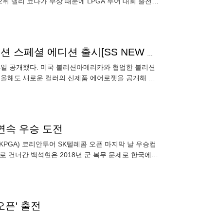
2위 넬리 코다가 부상 때문에 LPGA 투어 대회 출전을
호 클래
손만 대면 유니크함 코브라골프 이번엔 에어로젯 볼리션 스페셜 에디션 출시[SS NEW ARRIVAL]
24일 공개했다. 미국 볼리션아메리카와 협업한 볼리션
 올해도 새로운 컬러의 신제품 에어로젯을 공개해 시
팜트리크루(Pa
 연속 우승 도전
(KPGA) 코리안투어 SK텔레콤 오픈 마지막 날 우승컵
 건너간 백석현은 2018년 군 복무 문제로 한국에
오픈' 출전