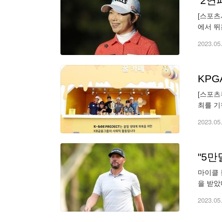
‘2연
[스포츠
에서 뛰
전날인 
2023.05
KPG
[스포츠
최를 기
Bee 
2023.05
"5만
마이클 
을 받았
안까지 
2023.05