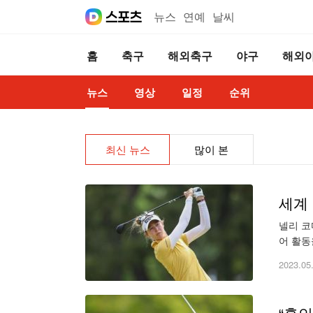
뉴스
연예
날씨
홈
축구
해외축구
야구
해외
뉴스
영상
일정
순위
최신 뉴스
많이 본
세계 
넬리 코
어 활동
전하지 
2023.05