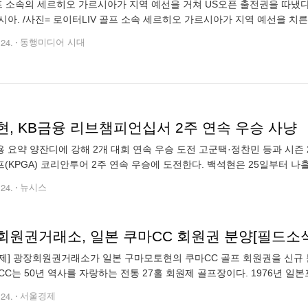
골프 소속의 세르히오 가르시아가 지역 예선을 거쳐 US오픈 출전권을 따냈
시아. /사진= 로이터LIV 골프 소속 세르히오 가르시아가 지역 예선을 치른
 24일(한국시각) 미국 텍사스 댈러스 노스우드 클럽과 벤트 트리 컨트
.24.
동행미디어 시대
현, KB금융 리브챔피언십서 2주 연속 우승 사냥
 요약 양잔디에 강해 2개 대회 연속 우승 도전 고군택·정찬민 등과 시즌 
(KPGA) 코리안투어 2주 연속 우승에 도전한다. 백석현은 25일부터 
 코리안투어 KB금융 리브챔피언십(총상금 7억원 우승상금 1억4000만원)
.24.
뉴시스
회원권거래소, 일본 쿠마CC 회원권 분양[필드소식
제] 광장회원권거래소가 일본 구마모토현의 쿠마CC 골프 회원권을 신규 
CC는 50년 역사를 자랑하는 전통 27홀 회원제 골프장이다. 1976년
장으로 꼽히는 명문이다. 해발 100m대 분지에 조성된 이곳은 동계 시즌(1
.24.
서울경제