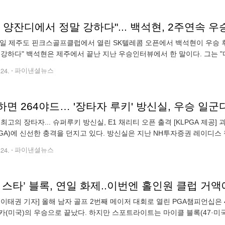
 양잔디에서 정말 강하다"... 백석현, 2주연속 
일 제주도 핀크스골프클럽에서 열린 SK텔레콤 오픈에서 백석현이 우승 후 환호하고 하
 강하다" 백석현은 제주에서 끝난 지난 우승인터뷰에서 한 말이다. 그는 
아무런 고민없이 깔끔하게 샷을 칠 수 있으면 된다. 사실 (우승을
.24.
파이낸셜뉴스
면 264야드… '장타자 루키' 방신실, 우승 일군
의 장타자... 슈퍼루키 방신실, E1 채리티 오픈 출격 [KLPGA 제공] 괴물 장타자 방신실(19·사진)이 연일 한국여자프로골
PGA)에 신선한 충격을 던지고 있다. 방신실은 지난 NH투자증권 레이디
드를 날려보내며 관중들과 함께 플레이한 선수들의 찬
.24.
파이낸셜뉴스
 스타’ 블록, 연일 화제..이번엔 홀인원 클럽 거
 이태권 기자] 올해 남자 골프 2번째 메이저 대회로 열린 PGA챔피언십은
카(미국)의 우승으로 끝났다. 하지만 스포트라이트는 마이클 블록(47·미
조에 있는 아로요 트라부코 골프클럽에서 시간당 150달러(약 20만원)를