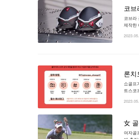
코브
코브라 
제작한 
몇 년간
2023.05
론치
쇼골프가
트스코프
레인지(
2023.05
女 골
여자골프