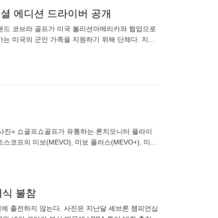
셜 에디션 드라이버 공개
브랜드 코브라 골프가 미국 볼리션아메리카와 협업으로
카는 미국의 군인 가족을 지원하기 위해 단체다. 지난
로젯 스페셜 에디션
/사진= 쇼골프쇼골프가 유통하는 론치모니터 플라이
프의 미보(MEVO), 미보 플러스(MEVO+), 미보
'미보 레인
래식 불참
식에 출전하지 않는다. 사진은 지난달 셰브론 챔피언십