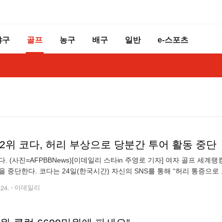
야구
골프
농구
배구
일반
e-스포츠
2위 코다, 허리 부상으로 당분간 투어 활동 중단
다. (사진=AFPBBNews)[이데일리 스타in 주영로 기자] 여자 골프 세계
을 중단한다. 코다는 24일(한국시간) 자신의 SNS를 통해 “허리 통증으로
않는 게 좋겠다는 의료진의 조언을 따르기로 했다”면서 “시즌을 무사히
.24.
이데일리