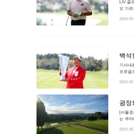
LIV 
오 가르
르시아는
2023.05
백석
기사내용
프로골프
KPGA
2023.05
광장
[서울경
는 쿠마
5 골프
2023.05