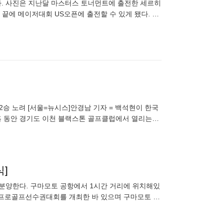
다. 사진은 지난달 마스터스 토너먼트에 출전한 세르히
 끝에 메이저대회 US오픈에 출전할 수 있게 됐다. 가
리클럽에서 열
2승 노려 [서울=뉴시스]안경남 기자 = 백석현이 한국
나흘 동안 경기도 이천 블랙스톤 골프클럽에서 열리는
에 나선
]
분양한다. 구마모토 공항에서 1시간 거리에 위치해있
 일본프로골프선수권대회를 개최한 바 있으며 구마모토 톱
2월~2월)에