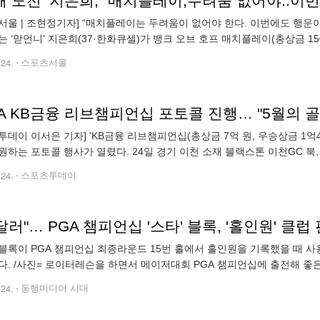
패 도전’ 지은희, “매치플레이,두려움 없어야..이
서울 | 조현정기자] “매치플레이는 두려움이 없어야 한다. 이번에도 행운이
는 ‘맏언니’ 지은희(37·한화큐셀)가 뱅크 오브 호프 매치플레이(총상금 1
24일(한국시간) 미국 네바다주 라스베이거스의 섀도크리크에서 열린 기
.24.
스포츠서울
A KB금융 리브챔피언십 포토콜 진행… "5월의 골
투데이 이서은 기자] 'KB금융 리브챔피언십(총상금 7억 원, 우승상금 1억4
원하는 포토콜 행사가 열렸다. 24일 경기 이천 소재 블랙스톤 이천GC 북, 서 
꿀카페' 에서 진행된 포토콜 행사에는 '디펜딩 챔피언' 양지호(PTC
.24.
스포츠투데이
달러"… PGA 챔피언십 '스타' 블록, '홀인원' 클
블록이 PGA 챔피언십 최종라운드 15번 홀에서 홀인원을 기록했을 때 사용
다. /사진= 로이터레슨을 하면서 메이저대회 PGA 챔피언십에 출전해 좋은
받았다. 24일(한국시각) 골프닷컴에 따르면 블록은 PGA 챔피언십 최종라
.24.
동행미디어 시대