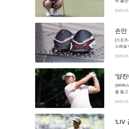
에 출전
포기했다
2023.05
[스포츠
스페셜 
장에 다
2023.05
'양잔
(MHN
을 들고
돌아오기
2023.05
'LI