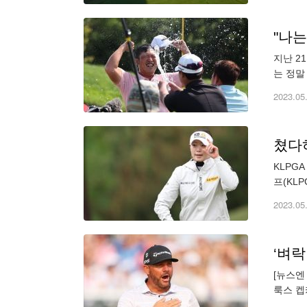
"나는
지난 21
는 정말
에서는 
2023.05
쳤다하
KLPGA 최고
프(KL
291야
2023.05
‘벼락
[뉴스엔
룩스 켑
션 비에