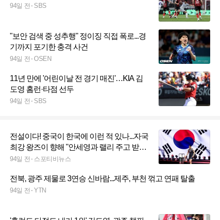
94일 전
SBS
"보안 검색 중 성추행" 정이징 직접 폭로...경
기까지 포기한 충격 사건
94일 전
OSEN
11년 만에 '어린이날 전 경기 매진'…KIA 김
도영 홈런·타점 선두
94일 전
SBS
전설이다! 중국이 한국에 이런 적 있나...자국
최강 왕즈이 향해 "안세영과 랠리 주고 받는
것만으로도 영광, 격차를 확실히 인지하라"
94일 전
스포티비뉴스
전북, 광주 제물로 3연승 신바람...제주, 부천 꺾고 연패 탈출
94일 전
YTN