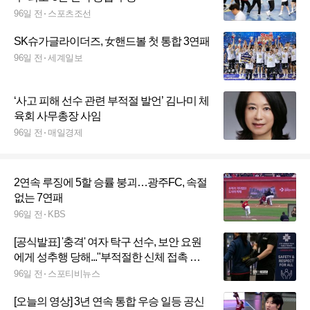
96일 전
스포츠조선
SK슈가글라이더즈, 女핸드볼 첫 통합 3연패
96일 전
세계일보
‘사고 피해 선수 관련 부적절 발언’ 김나미 체
육회 사무총장 사임
96일 전
매일경제
2연속 루징에 5할 승률 붕괴…광주FC, 속절
없는 7연패
96일 전
KBS
[공식발표] '충격' 여자 탁구 선수, 보안 요원
에게 성추행 당해..."부적절한 신체 접촉 있
었다" 대만탁구협회 항의
96일 전
스포티비뉴스
[오늘의 영상] 3년 연속 통합 우승 일등 공신