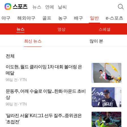
뉴스
연예
날씨
야구
해외야구
골프
농구
배구
일반
e-스포츠
뉴스
영상
스페셜
최신 뉴스
많이 본
전체
이도현, 월드 클라이밍 1차 대회 볼더링 은
메달
96일 전
YTN
문동주, 어깨 수술로 이탈...한화 마운드 초비
상
96일 전
YTN
'달라진 서울' K리그1 선두 질주...중위권은
'초접전'