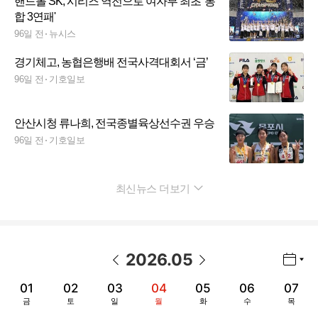
핸드볼 SK, 시리즈 역전으로 여자부 최초 '통
합 3연패'
96일 전
뉴시스
경기체고, 농협은행배 전국사격대회서 ‘금’
96일 전
기호일보
안산시청 류나희, 전국종별육상선수권 우승
96일 전
기호일보
최신뉴스 더보기
펼치기
2026
.
05
년월 선택 열기/닫기
이전 날짜
다음 날짜
01
02
03
04
05
06
07
금
토
일
월
화
수
목