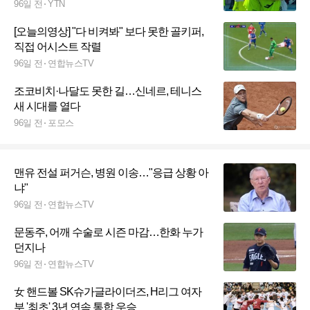
96일 전
YTN
[오늘의영상] "다 비켜봐" 보다 못한 골키퍼,
직접 어시스트 작렬
96일 전
연합뉴스TV
조코비치·나달도 못한 길…신네르, 테니스
새 시대를 열다
96일 전
포모스
맨유 전설 퍼거슨, 병원 이송…"응급 상황 아
냐"
96일 전
연합뉴스TV
문동주, 어깨 수술로 시즌 마감…한화 누가
던지나
96일 전
연합뉴스TV
女 핸드볼 SK슈가글라이더즈, H리그 여자
부 '최초' 3년 연속 통합 우승