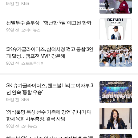
96일 전
KBS
선발투수 줄부상... '험난한 5월' 예고된 한화
96일 전
오마이뉴스
SK슈가글라이더즈, 삼척시청 꺾고 통합 3연
패 달성…챔프전 MVP 강은혜
96일 전
스포츠투데이
SK 슈가글라이더즈, 핸드볼 H리그 여자부 3
년 연속 '통합 우승'
96일 전
SBS
'의식불명 복싱 선수 가족에 망언' 김나미 대
한체육회 사무총장, 결국 사임
96일 전
스타뉴스