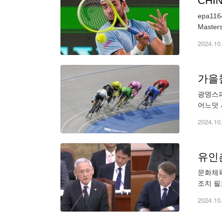
CHIN
epa1164
2024.10
가을철
광명스피돔에서 우
2024.10
유인촌
문화체육
조치 필
끝난 게
2024.10