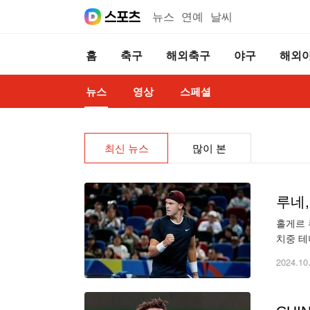
뉴스
연예
날씨
홈
축구
해외축구
야구
해외
뉴스
영상
스페셜
최신 뉴스
많이 본
루네,
홀게르 
치중 테
로 인해
2024.10