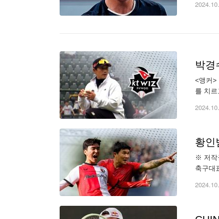
2024.10
박경
<앵커>
를 치르
기 전 
2024.10
황인
※ 저작권
축구대표
즌 첫 
2024.10