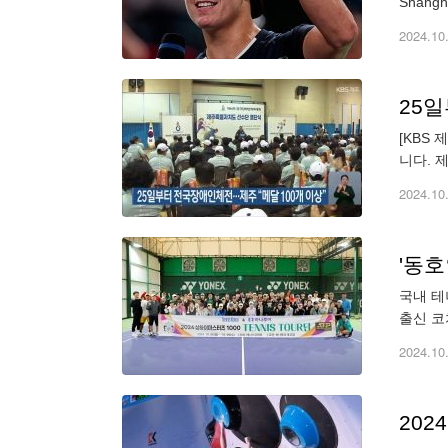
2024.10
25
[KBS
니다. 
일부터 
2024.10
'동호
국내 테
출신 코
계 없이
2024.10
202