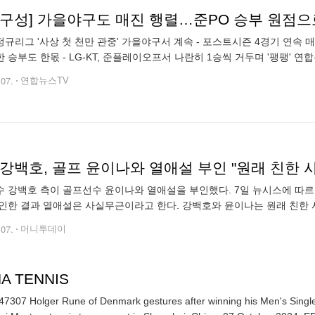
상구성] 가을야구도 매진 행렬…준PO 승부 원점으
O 정규리그 '사상 첫 천만 관중' 가을야구서 계속 - 포스트시즌 4경기 연속
 승부도 한몫 - LG-KT, 준플레이오프서 나란히 1승씩 거두며 '팽팽' 연합뉴스
.07.
연합뉴스TV
강백호, 골프 윤이나와 열애설 부인 "원래 친한 
 강백호 측이 골프선수 윤이나와 열애설을 부인했다. 7일 뉴시스에 따
인한 결과 열애설은 사실무근이라고 한다. 강백호와 윤이나는 원래 친한 
확인해 줄 수 없다"고 입장을 전한 것으로 알려졌다. 앞서 이날 한 매체는
.07.
머니투데이
A TENNIS
7307 Holger Rune of Denmark gestures after winning his Men's Singles 