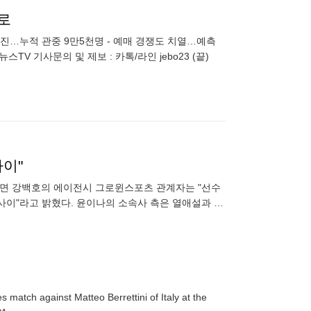
로
 매진…누적 관중 9만5천명 - 예매 경쟁도 치열…예측
TV 기사문의 및 제보 : 카톡/라인 jebo23 (끝)
사이"
르면 강백호의 에이전시 그로윈스포츠 관계자는 "선수
사이"라고 밝혔다. 윤이나의 소속사 측은 열애설과 관
 강백호와 윤이나
match against Matteo Berrettini of Italy at the