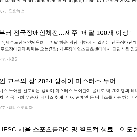
Shanghai Masters tennis tournament in Shanghai
.07.
연합뉴스
일부터 전국장애인체전…제주 “메달 100개 이상”
 제주]제주도장애인체육회는 이달 하순 경남 김해에서 열리는 전국장애인체
제주도장애인체육회는 오늘(7일) 제주장애인스포츠센터에서 결단식을 열고
30일까지 열리며 지난해 제주선수단은 메달 102개를 획득했습니다. 강인희 기
.07.
KBS
인 교류의 장' 2024 상하이 마스터스 투어
니스 투어를 선도하는 상하이 마스터스 투어단이 올해도 약 70여명의 테
치, 전국 대회 우승자, 테니스 취재 기자, 연예인 등 테니스를 사랑하는 
 테니스를 주제로 다함께 즐거운 시간을 보내고 있다. 지난 6일 중국 상
.07.
테니스코리아
4 IFSC 서울 스포츠클라이밍 월드컵 성료…이도현