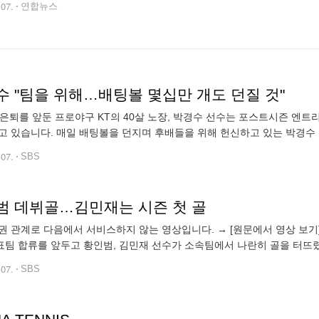
.07.
연합뉴스
수 "팀을 위해…배팅볼 몇십만 개도 던질 것"
 은퇴를 앞둔 프로야구 KT의 40살 노장, 박경수 선수는 포스트시즌 엔
고 있습니다. 매일 배팅볼을 던지며 후배들을 위해 헌신하고 있는 박경수 
타격 연습 때는 매일 낯익은 얼굴이 배팅볼 투수로 나섭니다.
.07.
SBS
범 데뷔골…김민재는 시즌 첫 골
 관계로 다음에서 서비스하지 않는 영상입니다. → [원문에서 영상 보기] https://n
팀 합류를 앞두고 황인범, 김민재 선수가 소속팀에서 나란히 골을 터뜨
골을 뽑았습니다. 하성룡 기자입니다. <기자
.07.
SBS