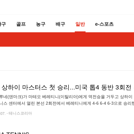
야구
골프
농구
배구
일반
e-스포츠
 상하이 마스터스 첫 승리...미국 톱4 동반 3회전
루네(덴마크)가 마테오 베레티니(이탈리아)에게 역전승을 거두고 상하이 
니스 센터에서 열린 본선 2회전에서 베레티니에게 4-6 6-4 6-3으로 승
 이틀 연기되어 진행됐다. 베레티니는 퍼스트 서브 평균 시속 200km가 
.07.
테니스코리아