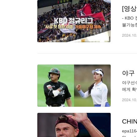
[영
- KB
불가능한
2024.10
야구 
야구선수
에게 확
련해 "
2024.10
CHIN
epa1164