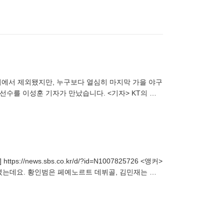
트리에서 제외됐지만, 누구보다 열심히 마지막 가을 야구
선수를 이성훈 기자가 만났습니다. <기자> KT의 경
ews.sbs.co.kr/d/?id=N1007825726 <앵커>
렸는데요. 황인범은 페예노르트 데뷔골, 김민재는 시