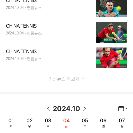
CHINA TENNIS
2024.10.04.
연합뉴스
CHINA TENNIS
2024.10.04.
연합뉴스
CHINA TENNIS
2024.10.04.
연합뉴스
최신뉴스 더보기
펼치기
2024
.
10
년월 선택 열기/닫기
이전 날짜
다음 날짜
01
02
03
04
05
06
07
화
수
목
금
토
일
월