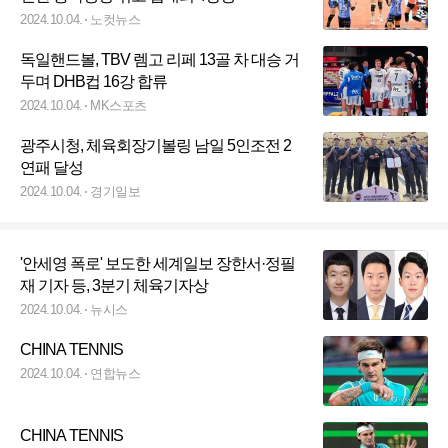
2024.10.04.
노컷뉴스
독일핸드볼, TBV 렘고 리페 13골 차 대승 거
두며 DHB컵 16강 합류
2024.10.04.
MK스포츠
광주시청, 체육회장기볼링 남일 5인조전 2
연패 달성
2024.10.04.
경기일보
'안세영 폭로' 보도한 세계일보 장한서·정필
재 기자 등, 3분기 체육기자상
2024.10.04.
뉴시스
CHINA TENNIS
2024.10.04.
연합뉴스
CHINA TENNIS