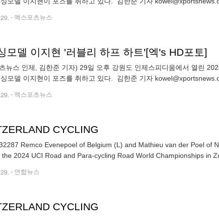
싱모델 이지현이 포즈를 취하고 있다. 김한준 기자 kowel@xportsnews.
.29.
엑스포츠뉴스
모델 이지현 '러블리 하프 하트'[엑's HD포토]
츠뉴스 인제, 김한준 기자) 29일 오후 강원도 인제스피디움에서 열린 2
싱모델 이지현이 포즈를 취하고 있다. 김한준 기자 kowel@xportsnews.
.29.
엑스포츠뉴스
TZERLAND CYCLING
2287 Remco Evenepoel of Belgium (L) and Mathieu van der Poel of Ne
 the 2024 UCI Road and Para-cycling Road World Championships in Zu
.29.
연합뉴스
TZERLAND CYCLING