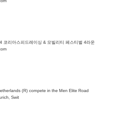
com
024 코리아스피드레이싱 & 모빌리티 페스티벌 4라운
com
therlands (R) compete in the Men Elite Road
rich, Swit