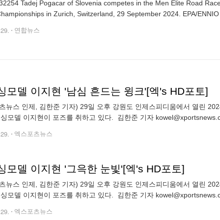
2254 Tadej Pogacar of Slovenia competes in the Men Elite Road Race
World Championships in Zurich, Switzer
.29.
연합뉴스
모델 이지현 '남심 흔드는 윙크'[엑's HD포토]
츠뉴스 인제, 김한준 기자) 29일 오후 강원도 인제스피디움에서 열린 2
싱모델 이지현이 포즈를 취하고 있다. 김한준 기자 kowel@xportsnews.
.29.
엑스포츠뉴스
모델 이지현 '그윽한 눈빛'[엑's HD포토]
츠뉴스 인제, 김한준 기자) 29일 오후 강원도 인제스피디움에서 열린 2
싱모델 이지현이 포즈를 취하고 있다. 김한준 기자 kowel@xportsnews.
.29.
엑스포츠뉴스