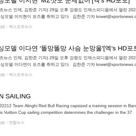
모델 이지현 'MZ샷도 문제없어'[엑's HD포토]
츠뉴스 인제, 김한준 기자) 29일 오후 강원도 인제스피디움에서 열린 2
싱모델 이지현이 포즈를 취하고 있다. 김한준 기자 kowel@xportsnews.
.29.
엑스포츠뉴스
모델 이다연 '똘망똘망 사슴 눈망울'[엑's HD포
츠뉴스 인제, 김한준 기자) 29일 오후 강원도 인제스피디움에서 열린 2
싱모델 이다연이 포즈를 취하고 있다. 김한준 기자 kowel@xportsnews.
.29.
엑스포츠뉴스
N SAILING
2212 Team Alinghi Red Bull Racing capsized a training session in Bar
is Vuitton Cup sailing competition determines the challenger in the 37
.29.
연합뉴스