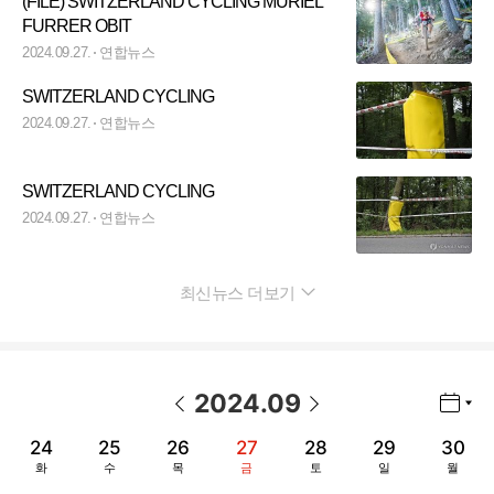
(FILE) SWITZERLAND CYCLING MURIEL
FURRER OBIT
2024.09.27.
연합뉴스
SWITZERLAND CYCLING
2024.09.27.
연합뉴스
SWITZERLAND CYCLING
2024.09.27.
연합뉴스
최신뉴스 더보기
펼치기
2024
.
09
년월 선택 열기/닫기
이전 날짜
다음 날짜
24
25
26
27
28
29
30
화
수
목
금
토
일
월