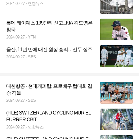
2024.09.27.
연합뉴스
롯데 레이예스 199안타 신고...KIA 김도영은
침묵
2024.09.27.
YTN
울산, 11년 만에 대전 원정 승리…선두 질주
2024.09.27.
SBS
대한항공 · 현대캐피탈, 프로배구 컵대회 결
승 격돌
2024.09.27.
SBS
(FILE) SWITZERLAND CYCLING MURIEL
FURRER OBIT
2024.09.27.
연합뉴스