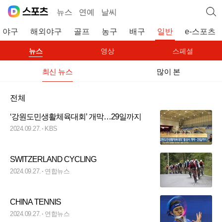
뉴스
연예
날씨
야구
해외야구
골프
농구
배구
일반
e-스포츠
뉴스
영상
스페셜
최신 뉴스
많이 본
전체
‘강원도민생활체육대회’ 개막…29일까지
2024.09.27.
KBS
SWITZERLAND CYCLING
2024.09.27.
연합뉴스
CHINA TENNIS
2024.09.27.
연합뉴스