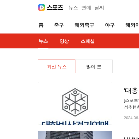
뉴스
연예
날씨
홈
축구
해외축구
야구
해외
뉴스
영상
스페셜
최신 뉴스
많이 본
'대
[스포츠
성추행한
츠공정위
2024.06