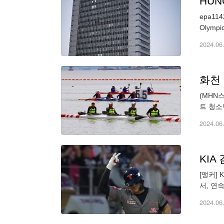
HUN
epa1142
2024.06
화천
(MHN
트 청소
최문순)
2024.06
KIA
[앵커]
서, 연
을 때리며
2024.06