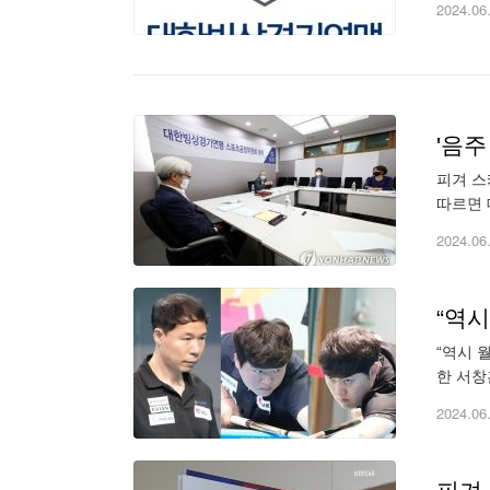
2024.06
'음주
피겨 스
따르면 
격 정지
2024.06
“역
“역시 
한 서창
영 등이
2024.06