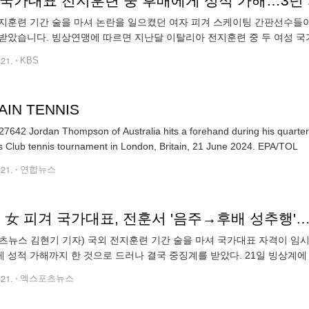
 국가대표 전지훈련 중 후배에게 성적 가해…3년
지훈련 기간 술을 마셔 논란을 일으켰던 여자 피겨 스케이팅 간판선수들이
았습니다. 빙상연맹에 따르면 지난달 이탈리아 전지훈련 중 두 여성 국가대표 선수가 숙소에
 행동을 한 것으로 알려졌습니다. 이에 따라 스포츠공정위원회가 열려 A
.21.
KBS
AIN TENNIS
7642 Jordan Thompson of Australia hits a forehand during his quarter f
Queen's Club tennis tournament in London, Britain, 21 June 2024. EPA/TOL
.21.
연합뉴스
' 女 피겨 국가대표, 전훈서 '음주→후배 성추행'
츠뉴스 김현기 기자) 국외 전지훈련 기간 술을 마셔 국가대표 자격이 임
 성적 가해까지 한 것으로 드러나 결국 중징계를 받았다. 21일 빙상
글 국가대표 선수 A에게 미성년자 이성 후배를 성추행한 혐의 등으로 3년
.21.
엑스포츠뉴스