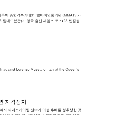
마추어 종합격투기대회 ‘뽀빠이연합의원KMMA19’가
23·팀매드본관)가 영국 출신 제임스 로즈(28·쎈짐성
인이벤트다
ch against Lorenzo Musetti of Italy at the Queen's
3년 자격정지
 여자 피겨스케이팅 선수가 이성 후배를 성추행한 것