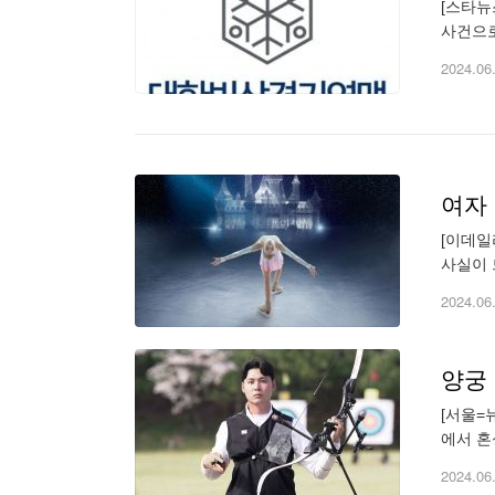
[스타뉴
사건으로
전지훈련
2024.06
여자 
[이데일
사실이 
수 A에
2024.06
양궁
[서울=
에서 혼
3(34-
2024.06