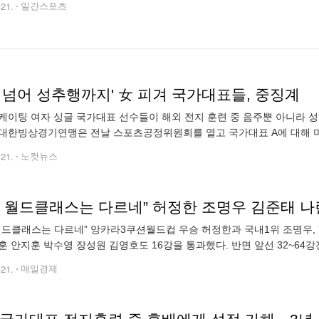
.21.
일간스포츠
 넘어 성추행까지' 女 피겨 국가대표들, 중징계
케이팅 여자 싱글 국가대표 선수들이 해외 전지 훈련 중 음주뿐 아니라 성
대한빙상경기연맹은 전날 스포츠공정위원회를 열고 국가대표 A에 대해 미
 징계를 결정했다. 또 다른 선수 B는 성적 불쾌감을 주는 불법 촬영을 한 
.21.
노컷뉴스
시 월드클래스는 다르네” 허정한 조명우 김준태 나
월드클래스는 다르네” 앙카라3쿠션월드컵 우승 허정한과 국내1위 조명우, 
훈 안지훈 박수영 장성원 김영호도 16강을 통과했다. 반면 앞선 32~64
 고배를 마셨다. 이에 따라 22일 4강전은 조명우-김영호, 장성원-서창훈,
.21.
매일경제