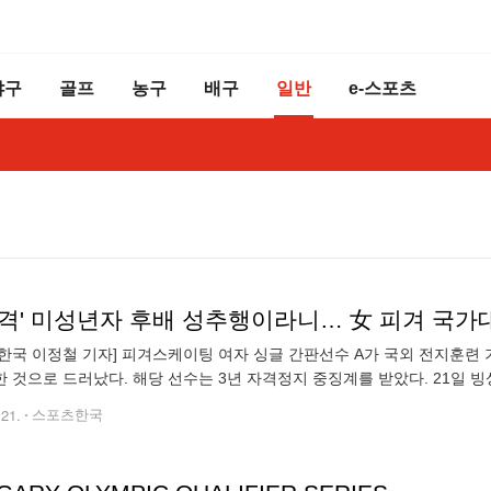
야구
골프
농구
배구
일반
e-스포츠
충격' 미성년자 후배 성추행이라니… 女 피겨 국가대
한국 이정철 기자] 피겨스케이팅 여자 싱글 간판선수 A가 국외 전지훈련 
 것으로 드러났다. 해당 선수는 3년 자격정지 중징계를 받았다. 21일
원회를 개최해 여자 싱글 국가대표 선수 A에게 미성년자인 이성 후배를
.21.
스포츠한국