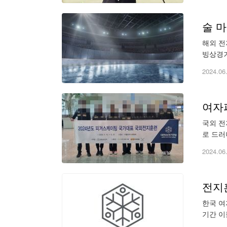
술 
해외 전
빙상경기
정지 징
2024.06
여자피
국외 전
로 드러
수 A에
2024.06
전지
한국 여
기간 이
위원회에