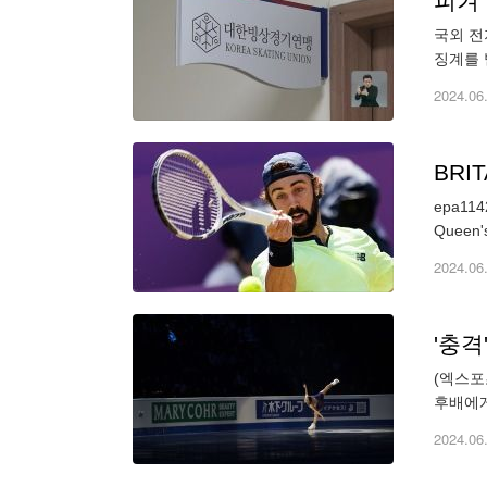
피겨
국외 전
징계를 받
을 주는
2024.06
BRIT
epa1142
2024.06
'충격
(엑스포
후배에게
여자 싱
2024.06