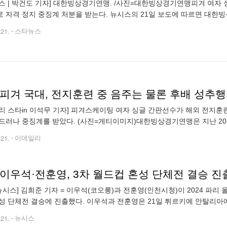
스 | 박건도 기자] 대한빙상경기연맹. /사진=대한빙상경기연맹피겨 여자 
 자격 정지 중징계 처분을 받는다. 뉴시스의 21일 보도에 따르면 대한
 간 음주와 이성 후배 성추행을 한 혐의에 있는 여자 싱글 국가대표 A선
.21.
스타뉴스
피겨 국대, 전지훈련 중 음주는 물론 후배 성추행
리 스타in 이석무 기자] 피겨스케이팅 여자 싱글 간판선수가 해외 전지훈
드러나 중징계를 받았다. (사진=게티이미지)대한빙상경기연맹은 지난 2
게 미성년자인 이성 후배를 성추행한 혐의 등으로 3년 자격 정지 징계를 내
.21.
이데일리
 이우석·전훈영, 3차 월드컵 혼성 단체전 결승 진
뉴시스] 김희준 기자 = 이우석(코오롱)과 전훈영(인천시청)이 2024 파리 
성 단체전 결승에 진출했다. 이우석과 전훈영은 21일 튀르키예 안탈리아에
37 38-36 37-37 38-36)으로 꺾었다. 이우석과 전훈영은 결승에서 일
.21.
뉴시스