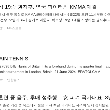
 19승 권지후, 영국 파이터와 KMMA 대결
시 중구 동성로 KMMA뽀빠이아레나에서는 6월22일 오전 11시부터 아
 선수 72명이 36개 경기로 겨룬다. 킥복싱 19승 1패를 자랑하는 권지후(
상대로 치르는 3분 3라운드 –85㎏ 경기가 ‘뽀빠이연합의원KMMA19’ 메
.21.
MK스포츠
AIN TENNIS
7898 Billy Harris of Britain hits a forehand during his quarter final mat
Club tennis tournament in London, Britain, 21 June 2024. EPA/TOLGA A
.21.
연합뉴스
련 중 음주, 후배 성추행... 女 피겨 국가대표, 
지훈련 기간 중 숙소에서 술을 마셔 최근 국가대표 자격이 임시 정지됐던