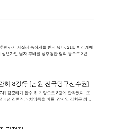
추행까지 저질러 중징계를 받게 됐다. 21일 빙상계에
성년자인 남자 후배를 성추행한 혐의 등으로 3년 자
혐의 등으로 1년
란히 8강行 [남원 전국당구선수권]
7위 김준태가 한수 위 기량으로 8강에 안착했다. 또
강전에선 김행직과 차명종을 비롯, 강자인 김형곤 최완
 김준태-박수