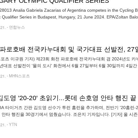
GARY OLYMPIC QUALIFIER SERIES
8013 Analia Gabriela Zacarias of Argentina competes in the Cycling B
Olympic Qualifier Series in Budapest, Hungary, 21 June 2024. EPA/Zoltan
.21.
연합뉴스
 파로호배 전국카누대회 및 국가대표 선발전, 27
스포츠 이규원 기자) 제23회 화천 파로호배 전국카누대회 겸 2024년도 카
년대표 선발전이 '물의 도시' 화천에서 6월 27일부터 6월 30일까지 4일
이 주최하고 대한카누연맹이 주관하는 이번 대회는 전국 100개 팀, 선
.21.
MHN스포츠
 김도영 '20-20' 초읽기...롯데 손호영 안타 행진 끝
 KIA 타이거즈 간판 김도영 선수가 투런 홈런을 추가하며, 전반기 '20홈런
속 안타 행진을 30경기에서 멈췄습니다. 조은지 기자입니다. [기자] 올 시즌
 생애 첫 '20-20' 가입을 예약했습니다. 한화전 1대 0
.21.
YTN