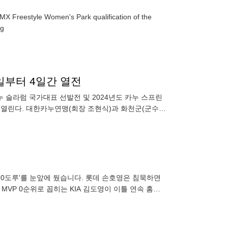
MX Freestyle Women's Park qualification of the
 Balog
일부터 4일간 열전
누 슬라럼 국가대표 선발전 및 2024년도 카누 스프린
간 열린다. 대한카누연맹(회장 조현식)과 화천군(군수
-20도루'를 눈앞에 뒀습니다. 롯데 손호영은 침묵하면
 MVP 0순위로 꼽히는 KIA 김도영이 이틀 연속 홈런