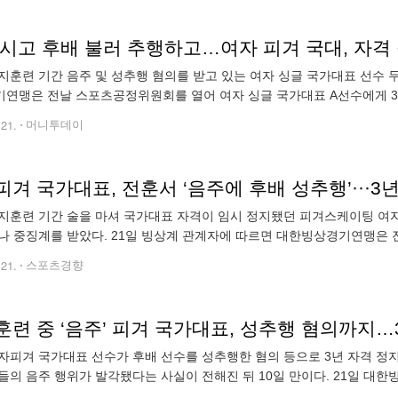
마시고 후배 불러 추행하고…여자 피겨 국대, 자격 
지훈련 기간 음주 및 성추행 혐의를 받고 있는 여자 싱글 국가대표 선수 두
연맹은 전날 스포츠공정위원회를 열어 여자 싱글 국가대표 A선수에게 3년
계가 부과됐다. A, B선수는 지난달 15~28일 이탈리아 바레세에서 진행
.21.
머니투데이
겨 국가대표, 전훈서 ‘음주에 후배 성추행’···3
지훈련 기간 술을 마셔 국가대표 자격이 임시 정지됐던 피겨스케이팅 여자
나 중징계를 받았다. 21일 빙상계 관계자에 따르면 대한빙상경기연맹은
게 미성년자인 이성 후배를 성추행한 혐의 등으로 3년 자격 정지 징계를 내
.21.
스포츠경향
훈련 중 ‘음주’ 피겨 국가대표, 성추행 혐의까지…
자피겨 국가대표 선수가 후배 선수를 성추행한 혐의 등으로 3년 자격 정지
들의 음주 행위가 발각됐다는 사실이 전해진 뒤 10일 만이다. 21일 
서 여자 싱글 국가대표 선수 A에게 3년 자격 정지 중징계를 내렸다. A는