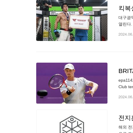
킥복싱
대구광역
열린다.
서)를 
2024.06
BRIT
epa1142
2024.06
전지훈
해외 전