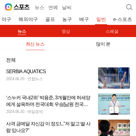
뉴스
연예
날씨
야구
해외야구
골프
농구
배구
일반
e-스포츠
뉴스
영상
스페셜
최신 뉴스
많이 본
전체
SERBIA AQUATICS
2024.06.20.
연합뉴스
‘스누커 국내2위’ 박용준, 3개월만에 허세양
에게 설욕하며 전국대회 우승[남원 전국당
구선수권]
2024.06.20.
매일경제
사격 금메달 자신감 이 정도!..."저 말고 딸 사
람 있나요?"