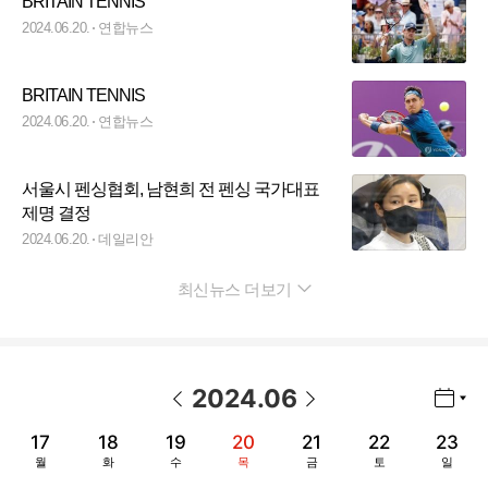
BRITAIN TENNIS
2024.06.20.
연합뉴스
BRITAIN TENNIS
2024.06.20.
연합뉴스
서울시 펜싱협회, 남현희 전 펜싱 국가대표
제명 결정
2024.06.20.
데일리안
최신뉴스 더보기
펼치기
2024
.
06
년월 선택 열기/닫기
이전 날짜
다음 날짜
17
18
19
20
21
22
23
월
화
수
목
금
토
일