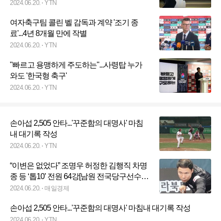
2024.06.20.
YTN
여자축구팀 콜린 벨 감독과 계약 '조기 종
료'...4년 8개월 만에 작별
2024.06.20.
YTN
"빠르고 용맹하게 주도하는"...사령탑 누가
와도 '한국형 축구'
2024.06.20.
YTN
손아섭 2,505 안타...'꾸준함의 대명사' 마침
내 대기록 작성
2024.06.20.
YTN
“이변은 없었다” 조명우 허정한 김행직 차명
종 등 ‘톱10’ 전원 64강[남원 전국당구선수
권]
2024.06.20.
매일경제
손아섭 2,505 안타...'꾸준함의 대명사' 마침내 대기록 작성
2024.06.20.
YTN