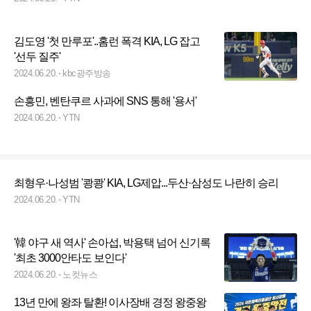
김도영 '첫 만루포'..홈런 폭격 KIA, LG 잡고
'선두 질주'
2024.06.20.
kbc광주방송
손흥민, 벤탄쿠르 사과에 SNS 통해 '용서'
2024.06.20.
YTN
최형우·나성범 '쾅쾅' KIA, LG제압...두산·삼성도 나란히 승리
2024.06.20.
YTN
'韓 야구 새 역사' 손아섭, 박용택 넘어 신기록
'최초 3000안타도 보인다'
2024.06.20.
노컷뉴스
13년 만에 왕좌 탈환! 이사장배 경정 왕중왕