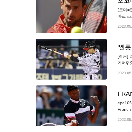
조코
(로마=
바크 조
로스에서
2023.05
'엘롯
[앵커]
거머쥐었
롯데의 
2023.05
FRA
epa1066
French 
2023.05