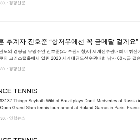
.30.
경향신문
훈 후계자 진호준 “항저우에선 꼭 금메달 걸게요”
권도의 경량급 유망주인 진호준(21·수원시청)이 세계선수권대회 데뷔전에
쿠의 크리스털홀에서 열린 2023 세계태권도선수권대회 남자 68㎏급 결승
 걸었다. 세계태권도연맹(WT) 세계랭킹 6위 진호준은 2020 도쿄 올림
.30.
경향신문
NCE TENNIS
3137 Thiago Seyboth Wild of Brazil plays Daniil Medvedev of Russia in 
Open Grand Slam tennis tournament at Roland Garros in Paris, Franc
.30.
연합뉴스