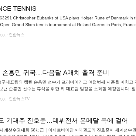
NCE TENNIS
3291 Christopher Eubanks of USA plays Holger Rune of Denmark in the
Open Grand Slam tennis tournament at Roland Garros in Paris, France
.30.
연합뉴스
틴' 손흥민 귀국…다음달 A매치 출격 준비
 축구대표팀의 캡틴 손흥민 선수가 프리미어리그 여덟번째 시즌을 마치고
보낸 손흥민 선수는 휴식을 취한 뒤 대표팀 일정을 소화할 예정입니다. 정
공항을 찾은 팬들에게 손을 흔들며 반갑게 인사합니다. 이번 시즌 안와골
.30.
연합뉴스TV
도 기대주 진호준…데뷔전서 은메달 목에 걸어
23 세계선수권대회 68㎏급｜아제르바이잔 > 태권도의 진호준이 세계선수