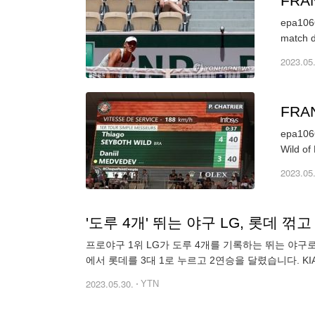
FRA
epa1066
match d
2023.05
FRA
epa1066
Wild of
2023.05
'도루 4개' 뛰는 야구 LG, 롯데 꺾
프로야구 1위 LG가 도루 4개를 기록하는 뛰는 야구로
에서 롯데를 3대 1로 누르고 2연승을 달렸습니다. KI
2023.05.30.
YTN