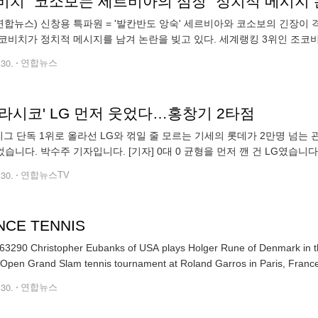
비치 "코소보는 세르비아의 심장" 정치적 메시지
연합뉴스) 신창용 특파원 = '발칸반도 앙숙' 세르비아와 코소보의 긴장이
코비치가 정치적 메시지를 남겨 논란을 빚고 있다. 세계랭킹 3위인 조코비
 열린 프랑스오픈 남자 단식 1회전에서 플라비오 코볼리(159위·이탈리아)를
.30.
연합뉴스
라시코' LG 먼저 웃었다…홍창기 2타점
 리그 단독 1위로 올라선 LG와 꺾일 줄 모르는 기세의 롯데가 2만명 넘는
습니다. 박수주 기자입니다. [기자] 0대 0 균형을 먼저 깬 건 LG였습니
수비 실책 덕에 선취점을 가져갔습니다. 추격에 나선 롯데는 4회 동점을
.30.
연합뉴스TV
NCE TENNIS
3290 Christopher Eubanks of USA plays Holger Rune of Denmark in the
Open Grand Slam tennis tournament at Roland Garros in Paris, France
.30.
연합뉴스