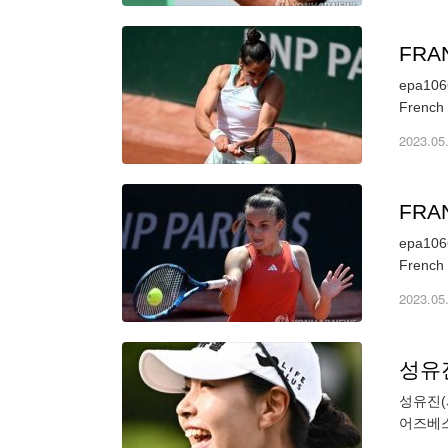
FRA
epa1066
French 
2023.05
FRA
epa1066
French 
2023.05
성유진
성유진(
어즈베스
드러지지