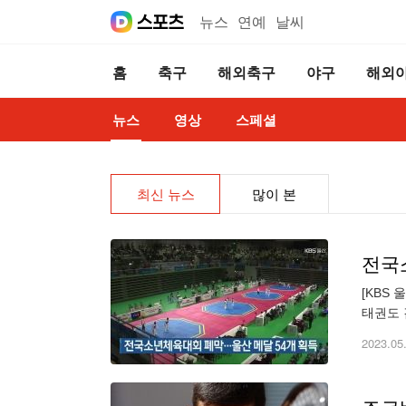
뉴스
연예
날씨
홈
축구
해외축구
야구
해외
뉴스
영상
스페셜
최신 뉴스
많이 본
전국
[KBS
태권도 
달 26
2023.05