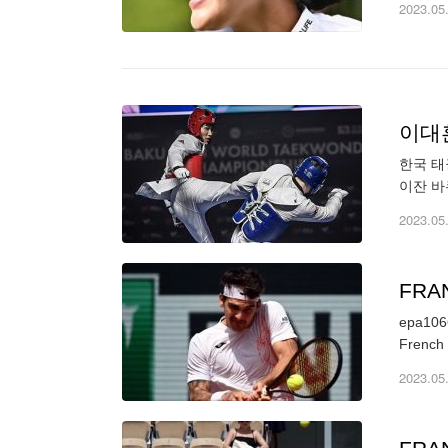
2023.05
이대
한국 태
이잔 바
을 목에
2023.05
FRA
epa1066
French 
2023.05