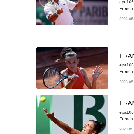
epa1066
French 
2023.05
FRA
epa1066
French 
2023.05
FRA
epa1066
French 
2023.05