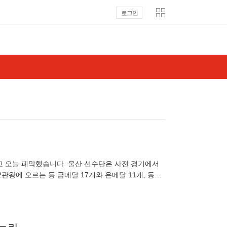
로그인
고 오늘 폐막했습니다. 울산 선수단은 사전 경기에서
왕에 오르는 등 금메달 17개와 은메달 11개, 동메
전남에서 개최될