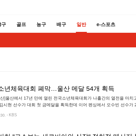
야구
골프
농구
배구
일반
e-스포츠
소년체육대회 폐막…울산 메달 54개 획득
 울산]울산에서 17년 만에 열린 전국소년체육대회가 나흘간의 열전을 마치
김시현 선수가 대회 첫 금메달을 획득한데 이어 펜싱에서 오수빈 선수가 2관
개 등 모두 54개의 메달을 획득했습니다. 다음 전국소년체육대회는 내년 
.30.
KBS