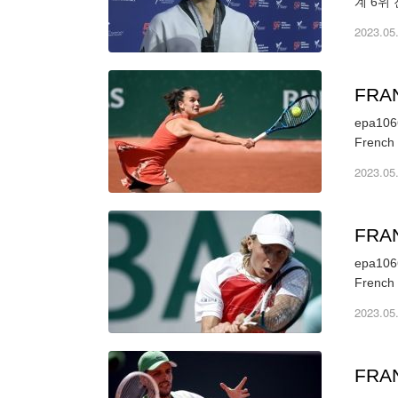
계 6위
다. 아
2023.05
FRA
epa1066
French 
2023.05
FRA
epa1066
French 
2023.05
FRA