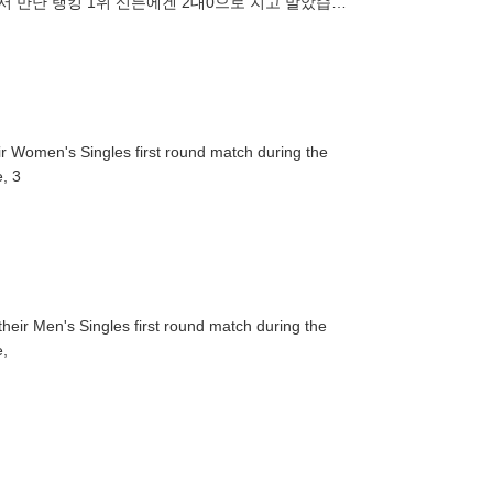
에서 만난 랭킹 1위 신든에겐 2대0으로 지고 말았습니
니다. [진호준/
r Women's Singles first round match during the
, 3
heir Men's Singles first round match during the
e,