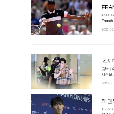
FRA
epa1066
French 
2023.05
'캡
[앵커]
시즌을 
흥민이 
2023.05
태권
< 20