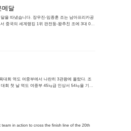
은메달
메달을 따냈습니다. 장우진-임종훈 조는 남아프리카공
 중국의 세계랭킹 1위 판전둥-왕추친 조에 3대 0으
에 진 바 있는 장
육대회 역도 여중부에서 나란히 3관왕에 올랐다. 조
회 첫 날 역도 여중부 45㎏급 인상서 54㎏을 기록
도선수단 첫
am in action to cross the finish line of the 20th