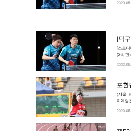
2023.05
[탁
[스포티
(26,
반 인터
2023.05
포환
(서울=
이예람은
1㎝ 넘
2023.05