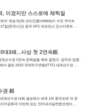
최승국, 이겼지만 스스로에 채찍질
 제자’ 최승국(26·코리안좀비MMA)이 수밋 쿠마르
 27일(한국시간) 중국 UFC 퍼포먼스 인스티튜트 상
대3패...사상 첫 2연속銀
세계선수권 2연속 은메달을 목에 걸었다. 장우진-임종
서 열린 2023 국제탁구연맹(ITTF) 세계선수권 남
수권 銀
구 세계선수권 대회 결승에서 세계 1위 중국조에 져 준
남아프리카공화국 더반에 있는 인터내셔널컨벤션센터
승에서 세계