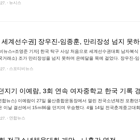
.27.
뉴시스
구 세계선수권] 장우진-임종훈, 만리장성 넘지 못
비뉴스=조영준 기자] 한국 탁구 사상 처음으로 세계선수권대회 남자복식 
 한국거래소) 조가 만리장성을 넘지 못하며 은메달을 목에 걸었다. 장우진-
내셔널컨벤션센터(DICC)에서 열린 2023 국제탁구연맹(ITTF) 세계탁
.27.
스포티비뉴스
던지기 이예람, 3회 연속 여자중학교 한국 기록 
연합뉴스) 이예람이 27일 울산종합운동장에서 열린 전국소년체전 포환던지
 이날 결선에서 15ｍ86을 던지며 우승했다. 4월 14일 전국춘계중고대회에서
어선 여자중학교 한국 기록을 세운 이예람은 6일 KBS배에서 15ｍ53으로
.27.
연합뉴스