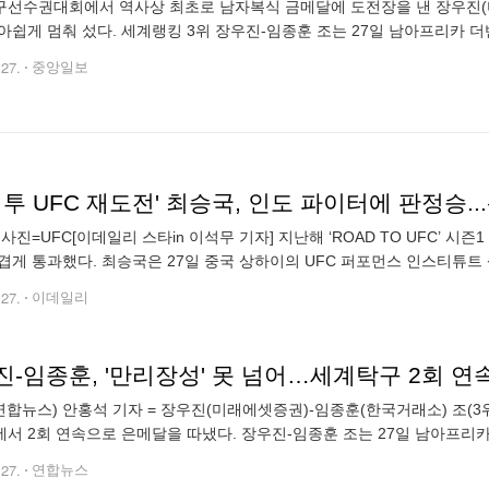
선수권대회에서 역사상 최초로 남자복식 금메달에 도전장을 낸 장우진(
아쉽게 멈춰 섰다. 세계랭킹 3위 장우진-임종훈 조는 27일 남아프리카 
TTF) 세계탁구선수권대회 남자복식 결승전에서 세계 최강 판젠동-왕추친(
.27.
중앙일보
 투 UFC 재도전' 최승국, 인도 파이터에 판정승.
 사진=UFC[이데일리 스타in 이석무 기자] 지난해 ‘ROAD TO UFC’ 시
겹게 통과했다. 최승국은 27일 중국 상하이의 UFC 퍼포먼스 인스티튜트 상
’ 플라이급(56.7kg 이하) 토너먼트 8강전에서 수밋 쿠마르(2
.27.
이데일리
진-임종훈, '만리장성' 못 넘어…세계탁구 2회 연
연합뉴스) 안홍석 기자 = 장우진(미래에셋증권)-임종훈(한국거래소) 조(3
서 2회 연속으로 은메달을 따냈다. 장우진-임종훈 조는 27일 남아프리카공
계선수권대회 8일째 남자복식 결승에서 중국의 세계랭킹 1위 판전둥-왕추친
.27.
연합뉴스