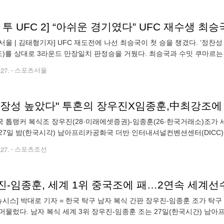
 투 UFC 2] “아쉬운 경기였다” UFC 재수생 
서울 | 김태형기자] UFC 재도전에 나선 최승국이 첫 승을 챙겼다. ‘정찬성
인도)를 상대로 3라운드 만장일치 판정승을 거뒀다. 최승국과 수밋 쿠마르는
 열린 ‘로드 투 UFC 시즌 2’ 대회 플라이급으로 맞붙었다. 경기가 시작
.27.
스포츠서울
장성 높았다" 투혼의 장우진X임종훈,中최강조에 0
 톱랭커 복식조 장우진(28·미래에셋증권)-임종훈(26·한국거래소)조가 
27일 밤(한국시각) 남아프리카공화국 더반 인터내셔널컨벤션센터(DICC)에
결승에서 '세계 1위' 판젠동-왕추진조애 게임스코어 0대3(
.27.
스포츠조선
진-임종훈, 세계 1위 중국조에 패…2연속 세계선
뉴시스] 박대로 기자 = 한국 탁구 남자 복식 간판 장우진-임종훈 조가 탁
머물렀다. 남자 복식 세계 3위 장우진-임종훈 조는 27일(한국시간) 
C)에서 열린 2023 국제탁구연맹(ITTF) 세계탁구선수권대회 남자 복식 결