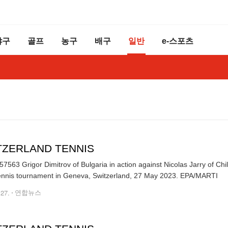
야구
골프
농구
배구
일반
e-스포츠
TZERLAND TENNIS
7563 Grigor Dimitrov of Bulgaria in action against Nicolas Jarry of Chi
Open tennis tournament in Geneva, Switzerland, 27 May 2023. EPA/MARTI
.27.
연합뉴스