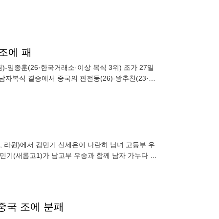
조에 패
-임종훈(26·한국거래소·이상 복식 3위) 조가 27일
자복식 결승에서 중국의 판전둥(26)-왕추친(23·이
 라원)에서 김민기 신세은이 나란히 남녀 고등부 우
민기(새롬고1)가 남고부 우승과 함께 남자 가누다 장
발되는 영예를 안았습니다
중국 조에 분패