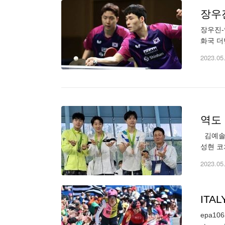
장우
장우진-
화국 더
로 져 
2023.05
역도 
김예솔(
성현 코
해 우승
2023.05
ITAL
epa1065