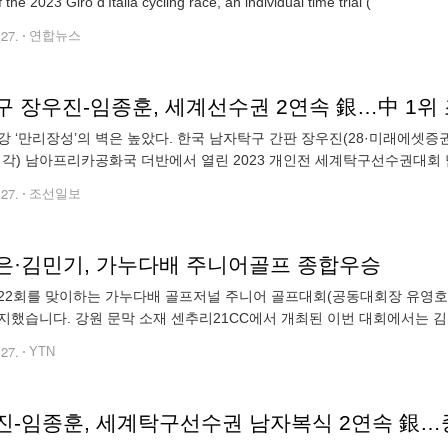
 the 2023 Giro d'Italia cycling race, an individual time trial (
.27.
연합뉴스
구 장우진-임종훈, 세계선수권 2연속 銀…中 1위 
강 ‘만리장성’의 벽은 높았다. 한국 남자탁구 간판 장우진(28·미래에셋증권)
시각) 남아프리카공화국 더반에서 열린 2023 개인전 세계탁구선수권대회 남
1위) 조에게 0대3(11-13 6-11 5-11)으로 져 은메달을 차지했다.
.27.
조선일보
은·김민기, 가누다배 주니어골프 종합우승
22회를 맞이하는 가누다배 골프저널 주니어 골프대회(공동대회장 유영호,
지했습니다. 강원 문막 소재 센추리21CC에서 개최된 이번 대회에서는 김
, 신세은(영신고3)이 여고부 우승과 함께 여자 가누다 장학생으로 선
.27.
YTN
진-임종훈, 세계탁구선수권 남자복식 2연속 銀…