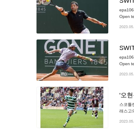
SWI
epa1065
2023.05
SWI
epa1065
2023.05
'오현
스코틀랜
래스고의
니다. 
2023.05