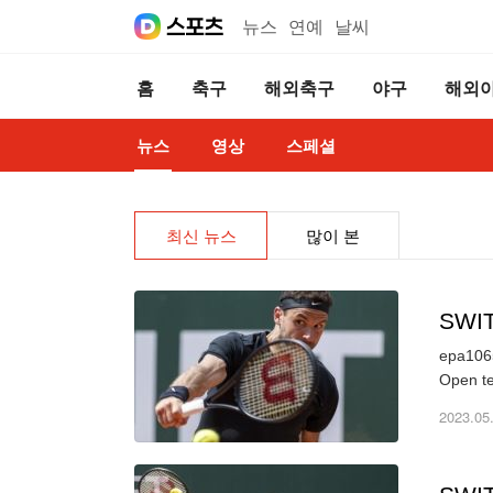
뉴스
연예
날씨
홈
축구
해외축구
야구
해외
뉴스
영상
스페셜
최신 뉴스
많이 본
SWI
epa1065
2023.05