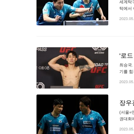
세계탁구
턱에서 
연맹(I
2023.05
'로드
최승국.
기를 힘
시즌 2
2023.05
장우
(서울=
권대회에
인전 세
2023.05