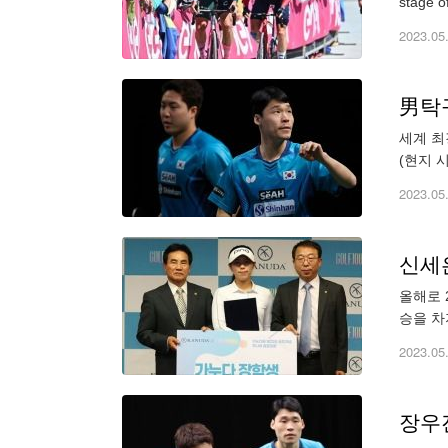
stage of
2023.05
男탁
세계 최
(현지 
상 복식 
2023.05
신세
올해로 
승을 차
학생으로
2023.05
장우