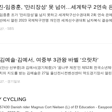
진-임종훈, '만리장성' 못 넘어…세계탁구 2연속 
임종훈 조가 '만리장성'을 넘지 못하고 세계탁구선수권대회 2회 연속 은
반에서 열린 2023 국제탁구연맹 개인전 세계선수권대회 남자복식 결승에서
은메달을 수확했습니다. 2021년 휴스턴 대회 남자복식 결승에서 스웨덴 조
.27.
SBS
김예솔·김예서, 여중부 3관왕 바벨 ‘으랏차’
안산 선부중)과 김예서(경기체중)가 ‘꿈나무 제전’인 제52회 전국소년체
치의 지도를 받는 김예솔은 27일 울산전시컨벤션센터 역도경기장서 열린 대
한 뒤 주종목인 용상서도 66㎏으로 금메달을 보태 합계 120㎏으로 경기
.27.
경기일보
Y CYCLING
7430 Danish rider Magnus Cort Nielsen (L) of Ef Education - Easypost te