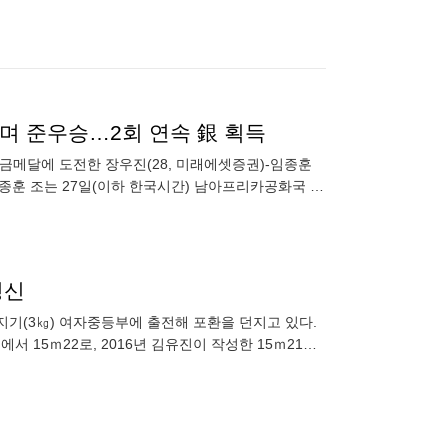
하며 준우승…2회 연속 銀 획득
금메달에 도전한 장우진(28, 미래에셋증권)-임종훈
임종훈 조는 27일(이하 한국시간) 남아프리카공화국 더
구선수권대회
경신
기(3㎏) 여자중등부에 출전해 포환을 던지고 있다.
 15ｍ22로, 2016년 김유진이 작성한 15ｍ21을
 기록을