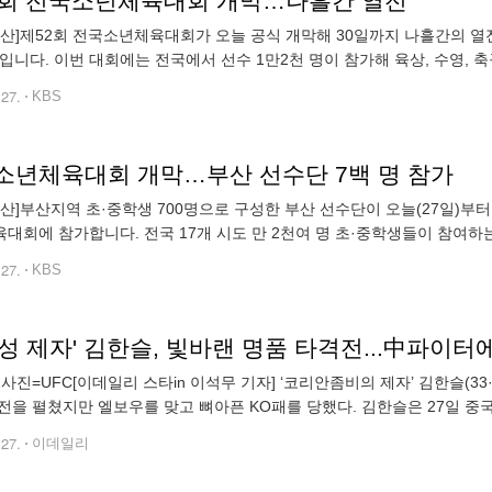
2회 전국소년체육대회 개막…나흘간 열전
 울산]제52회 전국소년체육대회가 오늘 공식 개막해 30일까지 나흘간의 
만입니다. 이번 대회에는 전국에서 선수 1만2천 명이 참가해 육상, 수영, 
10@kbs.co.kr)
.27.
KBS
소년체육대회 개막…부산 선수단 7백 명 참가
 부산]부산지역 초·중학생 700명으로 구성한 부산 선수단이 오늘(27일)부
대회에 참가합니다. 전국 17개 시도 만 2천여 명 초·중학생들이 참여하
개 종목에 참가합니다. 부산선수단은 금메달 23개, 은메달 17개, 동메달 3
.27.
KBS
성 제자' 김한슬, 빛바랜 명품 타격전...中파이터
 사진=UFC[이데일리 스타in 이석무 기자] ‘코리안좀비의 제자’ 김한슬(33·
전을 펼쳤지만 엘보우를 맞고 뼈아픈 KO패를 당했다. 김한슬은 27일 중
 오프닝라운드 논토너먼트 웰터급(77kg 이하) 경기에서 중국의 누얼아치
.27.
이데일리