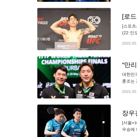
[로드
[스포츠
(22·
하이에서
2023.05
"만리
대한민국
훈조는 
자복식 
2023.05
장우
[서울=
우승에 
(DIC