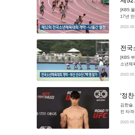
제5
[KBS
17년 
(hslp01
2023.05
전국
[KBS
소년체육
등 34
2023.05
'정찬
김한슬.
진 타격
린 대회
2023.05