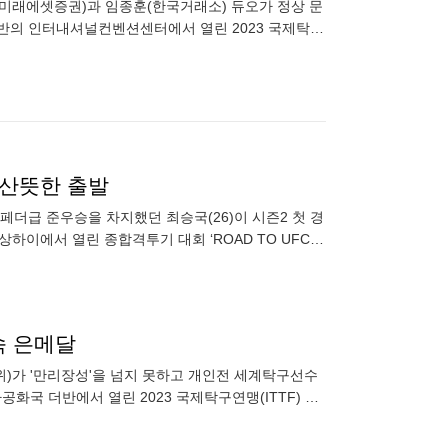
미래에셋증권)과 임종훈(한국거래소) 듀오가 정상 문
더반의 인터내셔널컨벤션센터에서 열린 2023 국제탁구
이상 중국) 조에
..산뜻한 출발
즌1 페더급 준우승을 차지했던 최승국(26)이 시즌2 첫 경
하이에서 열린 종합격투기 대회 ‘ROAD TO UFC
속 은메달
위)가 '만리장성'을 넘지 못하고 개인전 세계탁구선수
화국 더반에서 열린 2023 국제탁구연맹(ITTF) 개
 조에 0-3