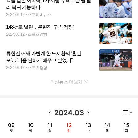
괴물 같은 회복력, 1차 지명 유격수 한 달 빨
리 복귀 가능하다
2024.03.12.
스포티비뉴스
148㎞로 날린…류현진 ‘구속 걱정’
2024.03.12.
스포츠경향
류현진 어깨 가볍게 한 노시환의 ‘홈런
포’…“마음 편하게 해주고 싶었다”
2024.03.12.
스포츠경향
최신뉴스 더보기
펼치기
2024
.
03
년월 선택 열기/닫기
이전 날짜
다음 날짜
09
10
11
12
13
14
15
토
일
월
화
수
목
금