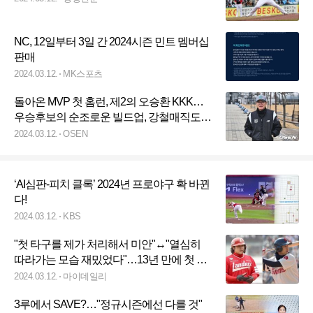
NC, 12일부터 3일 간 2024시즌 민트 멤버십
판매
2024.03.12.
MK스포츠
돌아온 MVP 첫 홈런, 제2의 오승환 KKK…
우승후보의 순조로운 빌드업, 강철매직도
반색 [오!쎈 수원]
2024.03.12.
OSEN
‘AI심판-피치 클록’ 2024년 프로야구 확 바뀐
다!
2024.03.12.
KBS
"첫 타구를 제가 처리해서 미안"↔"열심히
따라가는 모습 재밌었다"…13년 만에 첫 형
제 맞대결, '묘한' 감정 속 피어나는 사랑 [MD
2024.03.12.
마이데일리
수원]
3루에서 SAVE?…"정규시즌에선 다를 것"