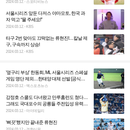
2024.03.12.
스포티비뉴스
서울시리즈 앞둔 다저스 야마모토, 한국 과
자 먹고 “물 주세요!”
2024.03.12.
KBS
타구 2번 맞아도 끄떡없는 류현진!…칼날 제
구, 구속까지 상승!
2024.03.12.
KBS
'옆구리 부상' 한동희, ML 서울시리즈 스페셜
게임 명단 제외…한태양 대체 선발 [공식발
표]
2024.03.12.
엑스포츠뉴스
강정호 스쿨도 다녀왔고 만루홈런도 쳤다…
그래도 국대포수의 공룡들 주전입성 유력
‘25세 최고, 확신’
2024.03.12.
마이데일리
‘삐끗’했지만 끝내준 류현진
2024.03.12.
경향신문