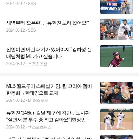
2024.03.12.
SBS
새벽부터 '오픈런'…"류현진 보러 왔어요!"
2024.03.12.
SBS
신인이면 이런 패기가 있어야지 "김하성 선
배님처럼 ML 가고 싶습니다"
2024.03.12.
스포츠조선
MLB 월드투어 스페셜 게임, 팀 코리아 멤버
한동희→한태양으로 교체
2024.03.12.
MHN스포츠
류현진 '148km 칼날 제구'에 감탄…노시환
"살면서 본 투수 중 최고 같아요" [현장인터
뷰]
2024.03.12.
엑스포츠뉴스