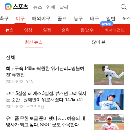
뉴스
연예
날씨
축구
야구
해외야구
골프
농구
배구
일반
e-
뉴스
영상
일정
순위
팀/선수
비더레전드
최신 뉴스
많이 본
전체
최고구속 148㎞·탁월한 위기관리...'명불허
전' 류현진
2024.03.12.
YTN
코너 5실점, 레예스 3실점. 뷰캐넌 그리워지
는 순간... 원태인이 위로해줬다. 147km 41개
로 4이닝 무실점 순삭[대구 현장]
2024.03.12.
스포츠조선
유니폼 무한 보급 준비 됐나요… 허슬의 대
명사가 되고 싶다, SSG 1군도 주목한다