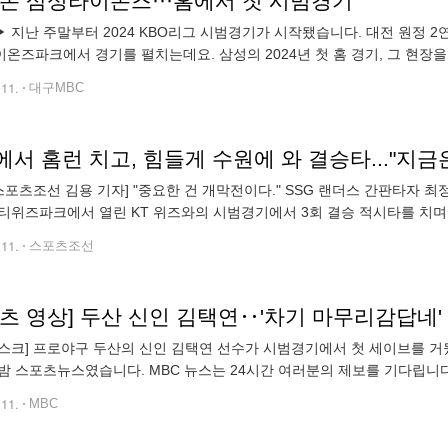
 온 삼성라이온즈···홈에서 첫 시범경기
 지난 주말부터 2024 KBO리그 시범경기가 시작됐습니다. 대전 원정 2
온즈파크에서 경기를 펼치는데요. 삼성의 2024년 첫 홈 경기, 그 현장
 있지만, 야구의 봄을 만난 대구삼성라이온즈파크. 겨울의 마침표, 시범
.11.
대구MBC
서 홈런 치고, 힘들게 수원에 와 결승타..."지금은
스포츠조선 김용 기자] "중요한 건 개막전이다." SSG 랜더스 간판타자 
티위즈파크에서 열린 KT 위즈와의 시범경기에서 3회 결승 적시타를 치며 팀
최정은 0-0이던 3회 2사 1, 2루 찬스서 호투하던 KT 쿠에바
.11.
스포츠조선
포츠 영상] 두산 신인 김택연‥'차기 마무리감답네'
스크] 프로야구 두산의 신인 김택연 선수가 시범경기에서 첫 세이브를 거
밤 스포츠뉴스였습니다. MBC 뉴스는 24시간 여러분의 제보를 기다립니다. ▷
bo@mbc.co.kr ▷ 카카오톡 @mbc제보 이명노 기자(nirvana@mbc.
.11.
MBC