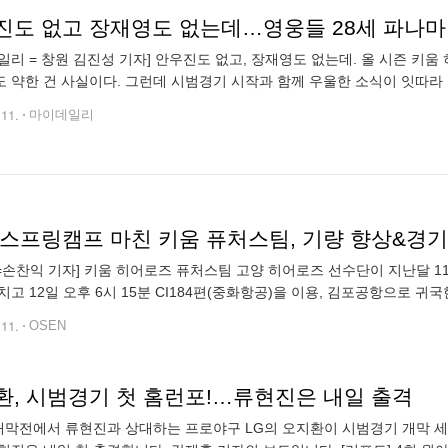
일리 = 창원 김진성 기자] 안우진도 없고, 장재영도 없는데. 올 시즌 키
 약한 건 사실이다. 그런데 시범경기 시작과 함께 우울한 소식이 잇따라
속구 선발요원 장재영의 팔꿈치 통증이다. 이들의 복귀 시점은 미정이다.
.11.
마이데일리
 스프링캠프 마친 키움 퓨처스팀, 기량 향상&경기
N=손찬익 기자] 키움 히어로즈 퓨처스팀 고양 히어로즈 선수단이 지난달 
치고 12일 오후 6시 15분 CI184편(중화항공)을 이용, 김포공항으로 
퉁이 라이온즈, 타이강 호크스, 푸방 가디언즈, 중신 브라더스, 웨이취엔
.11.
OSEN
환, 시범경기 첫 홈런포!…류현진은 내일 출격
 개막전에서 류현진과 상대하는 프로야구 LG의 오지환이 시범경기 개막 세