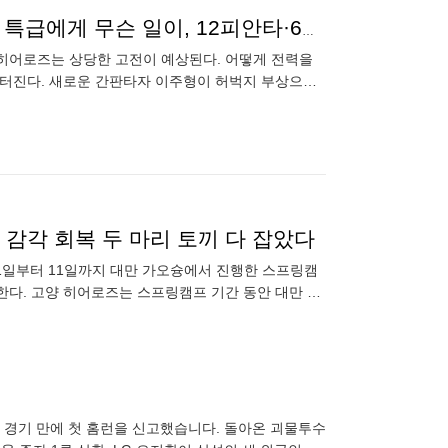
안우진도 없고 장재영도 없는데…영웅들 28세 파나마 특급에게 무슨 일이, 12피안타·6실점 ‘이럴수가’[MD창원]
움 히어로즈는 상당한 고전이 예상된다. 어떻게 전력을
 터진다. 새로운 간판타자 이주형이 허벅지 부상으로,
 특히 장재영
 감각 회복 두 마리 토끼 다 잡았다
11일부터 11일까지 대만 가오슝에서 진행한 스프링캠
귀국한다. 고양 히어로즈는 스프링캠프 기간 동안 대만 프
 드래곤
 경기 만에 첫 홈런을 신고했습니다. 돌아온 괴물투수