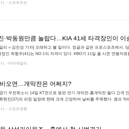
.11.
스포츠조선
일리 = 김진성 기자] 오래하고 볼 일이다. 정글과 같은 프로스포츠에서, 
타격장인 최형우(41)는 NO.1의 자격이 있다. KBO가 11일 올 시즌 연봉자
, LG 트윈스)의 25억원이다. 류현진은 8년 170억원 비 FA다년
.11.
마이데일리
 비오면…개막전은 어쩌지?
경기 우천취소시 14일 KT전으로 등판 연기 개막전-홈개막전 둘다 간격 
류현진(37)의 피칭 일정에 한때 크게 긴장하며 날씨를 주목했다. 캠프 
피칭을 하기로 한 지난 1일 비가 쏟아졌기 때문이다. “하루쯤 미루는 것은
.11.
스포츠경향