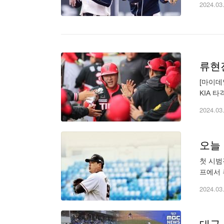
2024.03
[마이데
KIA 
동원(34
2024.03
오늘
첫 시범
프에서 
라이브 
2024.03