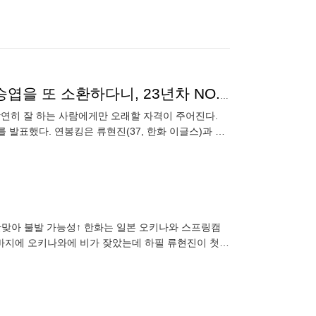
류현진·박동원만큼 놀랍다…KIA 41세 타격장인이 이승엽을 또 소환하다니, 23년차 NO.1 ‘오래하고 볼 일’
당연히 잘 하는 사람에게만 오래할 자격이 주어진다.
료를 발표했다. 연봉킹은 류현진(37, 한화 이글스)과 박
안맞아 불발 가능성↑ 한화는 일본 오키나와 스프링캠
막바지에 오키나와에 비가 잦았는데 하필 류현진이 첫
 괜찮다”고