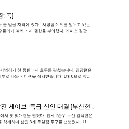
장:톡]
우를 받을 자격이 있다." 사령탑 데뷔를 앞두고 있는
 선수들에게 여러 가지 권한을 부여했다. 에이스 김광현
있도록 배려했
가 시범경기 첫 등판에서 호투를 펼쳤습니다. 김광현은
간계투로 나와 컨디션을 점검했습니다. 1대 0으로 앞선
며 산뜻하게
'황준서 부럽지 않다' 전미르 1이닝 3삼진→김택연 2삼진 세이브 '특급 신인 대결'[부산현장]
에서 첫 맞대결을 펼쳤다. 전체 2순위 두산 김택연은
 삭제하며 삼진 3개 무실점 투구를 선보였다. 11일