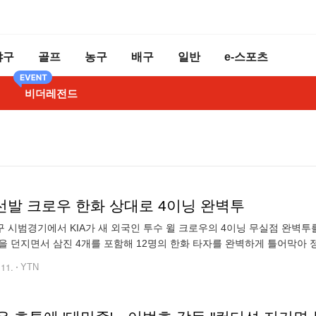
야구
골프
농구
배구
일반
e-스포츠
비더레전드
 선발 크로우 한화 상대로 4이닝 완벽투
 시범경기에서 KIA가 새 외국인 투수 윌 크로우의 4이닝 무실점 완벽투를
을 던지면서 삼진 4개를 포함해 12명의 한화 타자를 완벽하게 틀어막아
의 3⅔이닝 무실점 역투 속에 롯데를 3대 0으로 꺾고 3연승을 기록했습
.11.
YTN