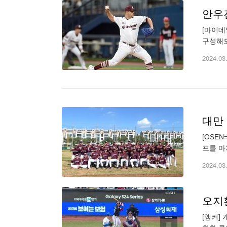
[마이데
구성해도
토종 강
2024.03
대만
[OSE
프를 마
로야구 
2024.03
오지
[앵커]