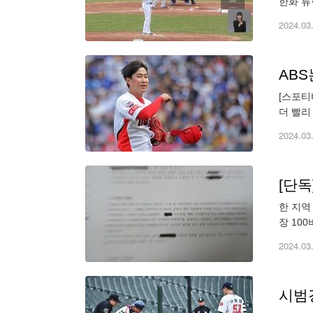
한화 류
수 코너
2024.03
AB
[스포티
더 빨리
스트라이
2024.03
한 지역
장 10
등 아동
2024.03