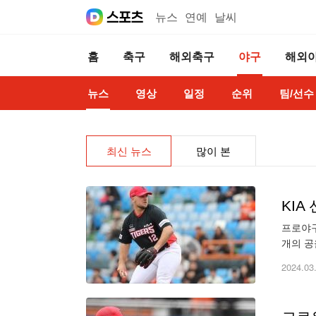
뉴스
연예
날씨
홈
축구
해외축구
야구
해외
뉴스
영상
일정
순위
팀/선수
최신 뉴스
많이 본
KIA
프로야구
개의 공
알칸타라
2024.03