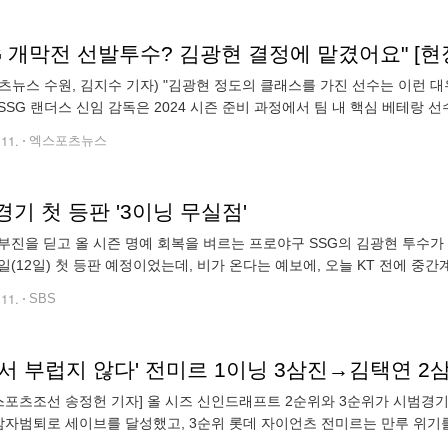
G 개막전 선발투수? 김광현 결정에 맡겼어요" [현
츠뉴스 수원, 김지수 기자) "김광현 정도의 클래스를 가진 선수는 이런 대
SSG 랜더스 신임 감독은 2024 시즌 준비 과정에서 팀 내 핵심 베테랑
 몸을 만드는 과정부터 정규리그 개막 등판 시점까지 스스로 결정할 수 
.11.
엑스포츠뉴스
기 첫 등판 '3이닝 무실점'
부진을 딛고 올 시즌 명예 회복을 벼르는 프로야구 SSG의 김광현 투수
일(12일) 첫 등판 예정이었는데, 비가 온다는 예보에, 오늘 KT 전에 중
운드에 오른 김광현은, 첫 타자 박병호를 슬라이더로 헛스윙 삼진 처리하
.11.
SBS
스포츠조선 송정헌 기자] 올 시즈 신인드래프트 2순위와 3순위가 시범경기
삼자범퇴로 세이브를 달성했고, 3순위 롯데 자이언츠 전미르는 만루 위기를
직야구장에서 KBO리그 시범경기 롯데와 두산의 경기