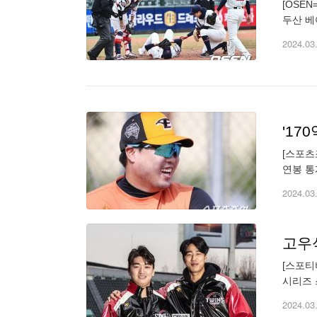
[OSE
두산 베
알칸타라
2024.03
'17
[스포츠
연봉 통
약 5.
2024.03
고우
[스포티
시리즈 
이 마련
2024.03