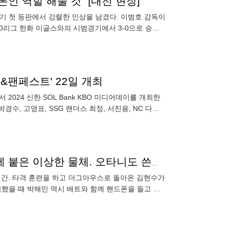
인 역할 해줄 것" [대전 현장]
경기 첫 등판에서 강렬한 인상을 남겼다. 이범호 감독이
KBO리그 한화 이글스와의 시범경기에서 3-0으로 승리
&팬페스트' 22일 개최
2024 신한 SOL Bank KBO 미디어데이를 개최한
경수, 고영표, SSG 랜더스 최정, 서진용, NC 다이
타격 훈련에 핸드폰 들고간 김현수, 박해민... 배트 뒤에 붙은 이상한 물체. 오타니도 쓴다는 정체는[대구 현장]
시간. 타격 훈련을 하고 더그아우스로 돌아온 김현수가
금했을 때 박해민 역시 배트와 함께 핸드폰을 들고 더