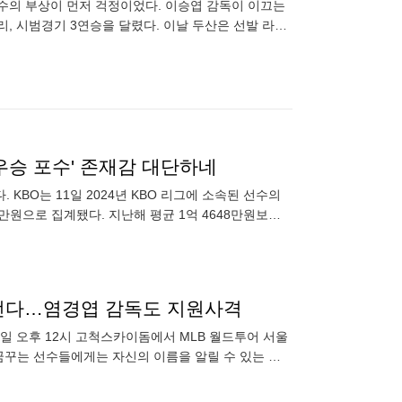
 선수의 부상이 먼저 걱정이었다. 이승엽 감독이 이끄는
, 시범경기 3연승을 달렸다. 이날 두산은 선발 라울
닝 5피
'우승 포수' 존재감 대단하네
. KBO는 11일 2024년 KBO 리그에 소속된 선수의
5만원으로 집계됐다. 지난해 평균 1억 4648만원보다
나선다…염경엽 감독도 지원사격
18일 오후 12시 고척스카이돔에서 MLB 월드투어 서울
꿈꾸는 선수들에게는 자신의 이름을 알릴 수 있는 장
획이다