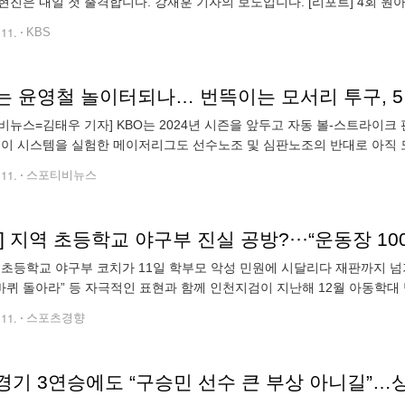
현진은 내일 첫 출격합니다. 강재훈 기자의 보도입니다. [리포트] 4회 원아
를 상대합니다. 시속 143km 초구 직구를 노려쳤습니다. [중계멘트 : "중견
.11.
KBS
S는 윤영철 놀이터되나… 번뜩이는 모서리 투구, 
비뉴스=김태우 기자] KBO는 2024년 시즌을 앞두고 자동 볼-스트라이크
 이 시스템을 실험한 메이저리그도 선수노조 및 심판노조의 반대로 아직 
크-볼 판정에 대한 불신과 논란이 끊이지 않았고, 결국 일관성을 확보하
.11.
스포티비뉴스
 초등학교 야구부 코치가 11일 학부모 악성 민원에 시달리다 재판까지 넘
0바퀴 돌아라” 등 자극적인 표현과 함께 인천지검이 지난해 12월 아동학
학대 혐의로 인천 모 초등학교 야구부 코치를 불구속 기소했다는 보도가 
.11.
스포츠경향