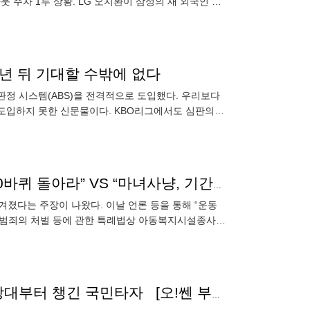
웃 주자 1루 상황. LG 오지환이 삼성의 새 외국인 투
5년 뒤 기대할 수밖에 없다
 판정 시스템(ABS)을 전격적으로 도입했다. 우리보다
도입하지 못한 신문물이다. KBO리그에서도 심판의
기 위해 올해
[단독] 지역 초등학교 야구부 진실 공방?···“운동장 100바퀴 돌아라” VS “마녀사냥, 기간제 교사에 대한 갑질”
겨졌다는 주장이 나왔다. 이날 언론 등을 통해 “운동
대 범죄의 처벌 등에 관한 특례법상 아동복지시설종사자
나왔다. 지난
시범경기 3연승에도 “구승민 선수 큰 부상 아니길”…상대부터 챙긴 국민타자 [오!쎈 부산]