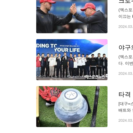
크로우
(엑스포
이끄는 
했다. K
2024.03
야구의
(엑스포
다. 이
노스 손
2024.03
[대구=
배트와 
그아웃으
2024.03