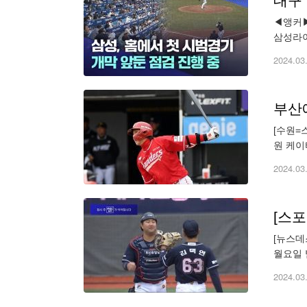
대구
◀앵커▶
삼성라이
이 남아
2024.03
부산에
[수원=
원 케이
출전한 
2024.03
[스
[뉴스데
월요일 
mbcje
2024.03