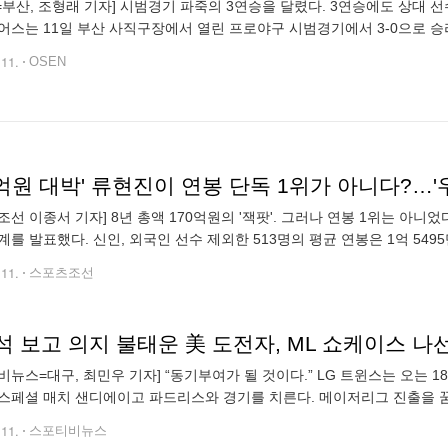
N=부산, 조형래 기자] 시범경기 파죽의 3연승을 달렸다. 3연승에도 상대
어스는 11일 부산 사직구장에서 열린 프로야구 시범경기에서 3-0으로 승리
와 브랜든이 모두 출격했다. 알칸타라는 시범경기 첫 등판이었고 3⅔이
.11.
OSEN
0억원 대박' 류현진이 연봉 단독 1위가 아니다?…
조선 이종서 기자] 8년 총액 170억원의 '잭팟'. 그러나 연봉 1위는 아니었다
계를 발표했다. 신인, 외국인 선수 제외한 513명의 평균 연봉은 1억 549
8% 오른 금액이다. 평균 연봉 역대 최
.11.
스포츠조선
석 보고 의지 불태운 美 도전자, ML 쇼케이스 
비뉴스=대구, 최민우 기자] “동기부여가 될 것이다.” LG 트윈스는 오는 
스페셜 매치 샌디에이고 파드리스와 경기를 치른다. 메이저리그 진출을 
된 것. 빅리그를 목표로 하는 LG 정우영(25)도 샌디에이고전에 나설 계
.11.
스포티비뉴스