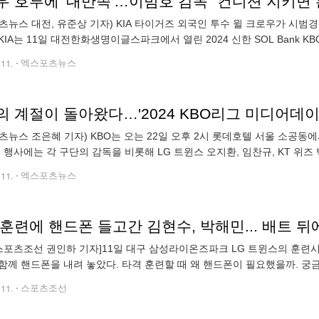
 호투에 '대만족'…이범호 감독 "컨디션 지키면 본
츠뉴스 대전, 유준상 기자) KIA 타이거즈 외국인 투수 윌 크로우가 시범
KIA는 11일 대전한화생명이글스파크에서 열린 2024 신한 SOL Bank 
IA와 한화의 시범경기 성적은 각각 2승1패(0.667), 1승2패(0.33
.11.
엑스포츠뉴스
 계절이 돌아왔다…'2024 KBO리그 미디어데이
츠뉴스 조은혜 기자) KBO는 오는 22일 오후 2시 롯데호텔 서울 소공동에서 
번 행사에는 각 구단의 감독을 비롯해 LG 트윈스 오지환, 임찬규, KT 위즈 박
아섭, 김주원, 두산 베어스 양석환, 곽빈, KIA 타이거즈 이의리
.11.
엑스포츠뉴스
스포츠조선 권인하 기자]11일 대구 삼성라이온즈파크 LG 트윈스의 훈련
함께 핸드폰을 내려 놓았다. 타격 훈련할 때 왜 핸드폰이 필요했을까. 궁
로 돌아왔다. 왜 핸드폰을 들고 있냐고 묻자 박해민이
.11.
스포츠조선