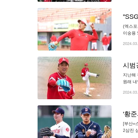
"SS
(엑스포
이숭용 
의 경우
2024.03
시범경
지난해 
원래 내
5회 마
2024.03
[부산=
2삼진 
부산 사