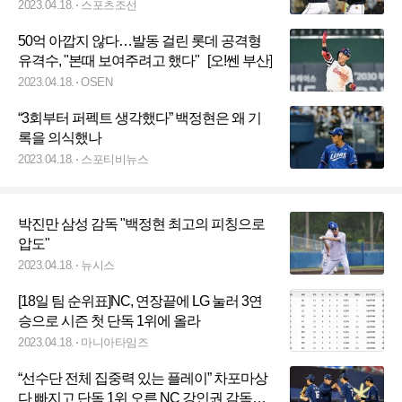
2023.04.18.
스포츠조선
50억 아깝지 않다…발동 걸린 롯데 공격형
유격수, "본때 보여주려고 했다" [오!쎈 부산]
2023.04.18.
OSEN
“3회부터 퍼펙트 생각했다” 백정현은 왜 기
록을 의식했나
2023.04.18.
스포티비뉴스
박진만 삼성 감독 "백정현 최고의 피칭으로
압도"
2023.04.18.
뉴시스
[18일 팀 순위표]NC, 연장끝에 LG 눌러 3연
승으로 시즌 첫 단독 1위에 올라
2023.04.18.
마니아타임즈
“선수단 전체 집중력 있는 플레이” 차포마상
다 빠지고 단독 1위 오른 NC 강인권 감독