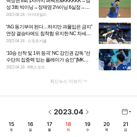
백정현 8회 1사까지 퍼펙트&KKKKKK→삼
성 3회 빅이닝→장재영 2⅓이닝 6실점→삼
성, 키움 5연승 저지[MD고척]
2023.04.18.
마이데일리
“AG 동기부여 된다…하지만 과몰입은 금지”
연장 결승타에도 침착함 유지한 NC 차세대
프랜차이즈 스타[SS잠실in]
2023.04.18.
스포츠서울
‘10승 선착 및 1위 등극’ NC 강인권 감독 “선
수단의 집중력 있는 플레이가 승인” [MK잠
실]
2023.04.18.
MK스포츠
최신뉴스 더보기
펼치기
2023
.
04
년월 선택 열기/닫기
이전 날짜
다음 날짜
15
16
17
18
19
20
21
토
일
월
화
수
목
금