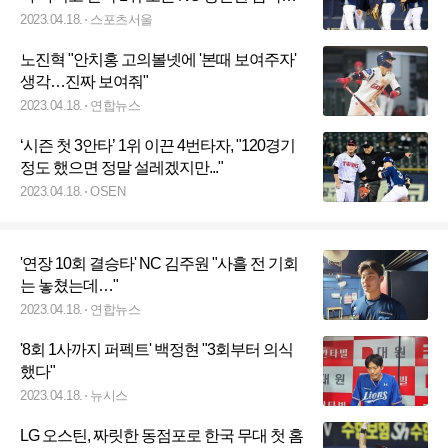
[SS잠실in]
2023.04.18.
스포츠서울
노진혁 "안치홍 고의볼넷에 '본때 보여주자'
생각…진짜 보여줘"
2023.04.18.
연합뉴스
‘시즌 첫 3안타’ 1위 이끈 4번타자, "120경기
정도 했으면 정말 설레겠지만..."
2023.04.18.
OSEN
'연장 10회 결승타' NC 김주원 "사흘 전 기회
는 놓쳤는데…"
2023.04.18.
연합뉴스
'8회 1사까지 퍼펙트' 백정현 "3회부터 의식
했다"
2023.04.18.
뉴시스
LG 오스틴, 짜릿한 동점포로 한국 무대 첫 홈