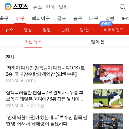
뉴스
연예
날씨
축구
야구
해외야구
골프
농구
배구
일반
e-
뉴스
영상
일정
순위
팀/선수
비더레전드
최신 뉴스
많이 본
전체
“저까지 다치면 감독님이 다칩니다” QS+로
2승, 국대 잠수함의 책임감 [오!쎈 수원]
2023.04.18.
OSEN
실책→허술한 협살→2루 견제사... 우승 후
보의 디테일은 어디에? 3위 강등 놓치마 정
신줄[잠실 리포트]
2023.04.18.
스포츠조선
"언제 역할 다할까 했는데…" 투수전 침묵 깬
한 방, 이래서 '베테랑'이 필요하다