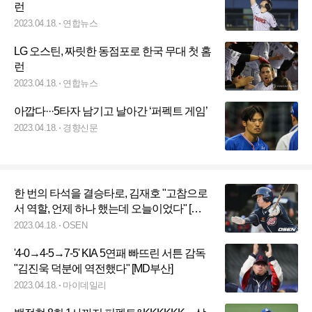
런
2023.04.18.
연합뉴스
LG 오스틴, 짜릿한 동점포로 한국 무대 첫 홈
런
2023.04.18.
연합뉴스
아깝다···5타자 남기고 날아간 ‘퍼펙트 게임’
2023.04.18.
경향신문
한 번의 타석을 결승타로, 김재호 "고참으로
서 역할, 언제 하나 했는데 오늘이었다" [대
전 톡톡]
2023.04.18.
OSEN
'4-0→4-5→7-5' KIA 5연패 빠뜨린 서튼 감독
"김진욱 덕분에 역전했다" [MD부산]
2023.04.18.
마이데일리