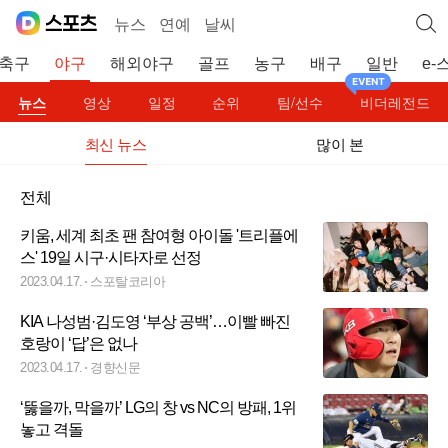
뉴스
연예
날씨
축구
야구
해외야구
골프
농구
배구
일반
e-
뉴스
영상
일정
순위
팀/선수
비더레전드
최신 뉴스
많이 본
전체
키움, 세계 최초 팬 참여형 아이돌 '트리플에
스' 19일 시구·시타자로 선정
2023.04.17.
스포탈코리아
KIA 나성범·김도영 ‘부상 공백’…이빨 빠진
호랑이 ‘답’은 없나
2023.04.17.
경향신문
‘뚫을까, 막을까’ LG의 창 vs NC의 방패, 1위
놓고 격돌