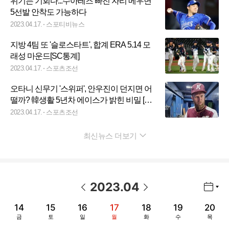
위기는 기회다...수아레즈 빠진 자리 메우면
5선발 안착도 가능하다
2023.04.17.
스포티비뉴스
지방 4팀 또 '슬로스타트', 합계 ERA 5.14 모
래성 마운드[SC통계]
2023.04.17.
스포츠조선
오타니 신무기 '스위퍼', 안우진이 던지면 어
떨까? 韓생활 5년차 에이스가 밝힌 비밀 [고
척포커스]
2023.04.17.
스포츠조선
최신뉴스 더보기
펼치기
2023
.
04
년월 선택 열기/닫기
이전 날짜
다음 날짜
14
15
16
17
18
19
20
금
토
일
월
화
수
목