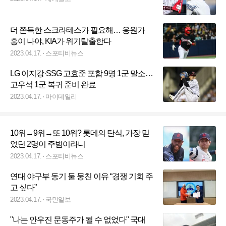
더 쫀득한 스크라테스가 필요해… 응원가
흥이 나야, KIA가 위기탈출한다
2023.04.17.
스포티비뉴스
LG 이지강·SSG 고효준 포함 9명 1군 말소…
고우석 1군 복귀 준비 완료
2023.04.17.
마이데일리
10위→9위→또 10위? 롯데의 탄식, 가장 믿
었던 2명이 주범이라니
2023.04.17.
스포티비뉴스
연대 야구부 동기 둘 뭉친 이유 “경쟁 기회 주
고 싶다”
2023.04.17.
국민일보
"나는 안우진 문동주가 될 수 없었다" 국대