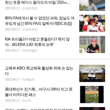
헌신 토종 에이스 팔각도의 비밀 '152㎞
→149㎞' 시즌 첫 승 비결
2023.04.17.
스포츠조선
80억 FA에게서 볼 수 없었던 파워. 잠실도 여
유있게 넘긴 65억 FA의 알짜 타격[SC초점]
2023.04.17.
스포츠조선
KIA 트리플J가 아팠고 흔들린다? 죽지 않
아…6G ERA 1.93 ‘최후의 보루’
2023.04.17.
마이데일리
교육부-KBO, 학교체육 활성화 위해 손 잡는
다
2023.04.17.
이데일리
美대학선수 진기록…야구서 3루타 치고 풋
볼서 터치다운 패스
2023.04.17.
뉴시스