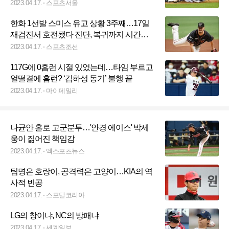
2023.04.17.
스포츠서울
한화 1선발 스미스 유고 상황 3주째…17일
재검진서 호전됐다 진단, 복귀까지 시간이
걸리면 결단내려야
2023.04.17.
스포츠조선
117G에 0홈런 시절 있었는데…타임 부르고
얼떨결에 홈런? ‘김하성 동기’ 불행 끝
2023.04.17.
마이데일리
나균안 홀로 고군분투…'안경 에이스' 박세
웅이 짊어진 책임감
2023.04.17.
엑스포츠뉴스
팀명은 호랑이, 공격력은 고양이…KIA의 역
사적 빈공
2023.04.17.
스포탈코리아
LG의 창이냐, NC의 방패냐
2023.04.17.
세계일보