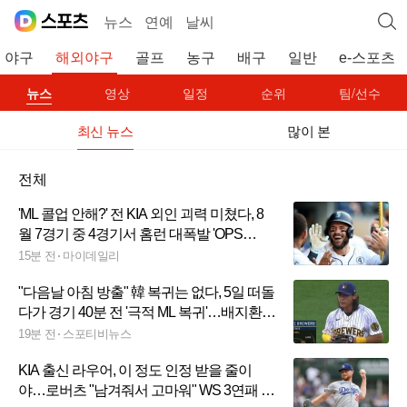
뉴스
연예
날씨
야구
해외야구
골프
농구
배구
일반
e-스포츠
뉴스
영상
일정
순위
팀/선수
최신 뉴스
많이 본
전체
'ML 콜업 안해?' 전 KIA 외인 괴력 미쳤다, 8
월 7경기 중 4경기서 홈런 대폭발 'OPS
1.166'
15분 전
마이데일리
"다음날 아침 방출" 韓 복귀는 없다, 5일 떠돌
다가 경기 40분 전 '극적 ML 복귀'…배지환이
털어놓은 밀워키 데뷔 과정
19분 전
스포티비뉴스
KIA 출신 라우어, 이 정도 인정 받을 줄이
야…로버츠 "남겨줘서 고마워" WS 3연패 다