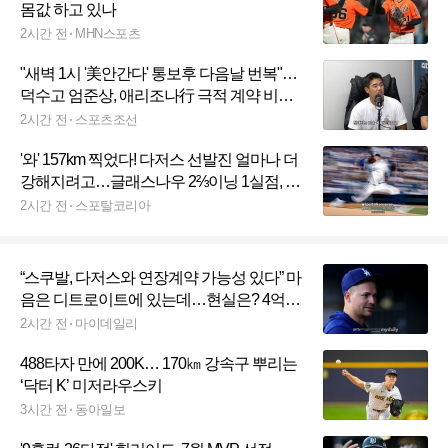
몸값 하고 있나
2시간 전
MHN스포츠
"새벽 1시 '美안간다' 통보후 다음날 번복"…
덕수고 엄준상, 애리조나行 극적 계약 비하
인드
2시간 전
스포츠조선
'와' 157km 찍었다! 다저스 선발진 얼마나 더
강해지려고…글래스나우 2⅔이닝 1실점, 두
번째 재활 등판 완료→8월 복귀 보인다
2시간 전
스포탈코리아
“스쿠발, 다저스와 연장계약 가능성 있다” 마
음은 디트로이트에 있는데…현실은? 4억달
러가 아른거린다
2시간 전
마이데일리
488타자 만에 200K… 170㎞ 강속구 뿌리는
‘닥터 K’ 미저라우스키
3시간 전
동아일보