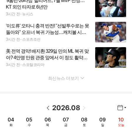
'9홈런·26타점' 힐리어드, 7월 MVP 선정…
KT 외인 타자로 6년만
3시간 전
뉴시스
'이도류' 오타니 충격 반전! "선발투수로는 못
돌아와" 오프너 복귀 가능성…캐치볼 시작
했지만, 회복 수개월 예상
3시간 전
스포츠조선
美 전역 경악! 배지환 329일 만의 ML 복귀 맞
아? 4만명 만원 관중 앞에서 이 정도 활약이
라니..."정말 감탄 나온다, 그야말로 프로페
3시간 전
스포탈코리아
셔널"
최신뉴스 더보기
펼치기
2026
.
08
년월 선택 열기/닫기
이전 날짜
다음 날짜
04
05
06
07
08
09
10
화
수
목
금
토
일
오늘