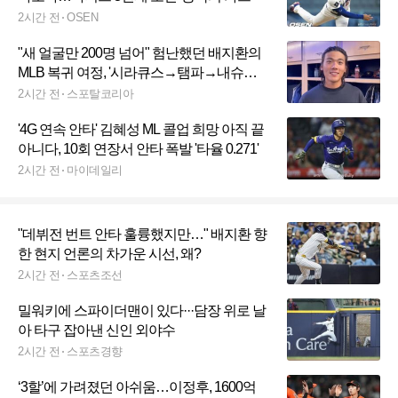
2시간 전
OSEN
"새 얼굴만 200명 넘어" 험난했던 배지환의
MLB 복귀 여정, '시라큐스→탬파→내슈빌
→멤피스→밀워키' 강행군…"정말 즐거웠
2시간 전
스포탈코리아
다"
'4G 연속 안타' 김혜성 ML 콜업 희망 아직 끝
아니다, 10회 연장서 안타 폭발 '타율 0.271'
2시간 전
마이데일리
"데뷔전 번트 안타 훌륭했지만…" 배지환 향
한 현지 언론의 차가운 시선, 왜?
2시간 전
스포츠조선
밀워키에 스파이더맨이 있다···담장 위로 날
아 타구 잡아낸 신인 외야수
2시간 전
스포츠경향
‘3할’에 가려졌던 아쉬움…이정후, 1600억