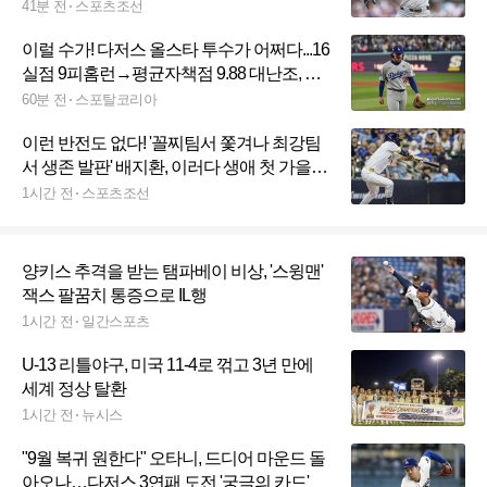
저스 잔류 확정!
41분 전
스포츠조선
이럴 수가! 다저스 올스타 투수가 어쩌다...16
실점 9피홈런→평균자책점 9.88 대난조, 다
저스 팬들 분노 폭발 "마이너리그로 가라"
60분 전
스포탈코리아
이런 반전도 없다! '꼴찌팀서 쫓겨나 최강팀
서 생존 발판' 배지환, 이러다 생애 첫 가을야
구도 뛰겠네
1시간 전
스포츠조선
양키스 추격을 받는 탬파베이 비상, '스윙맨'
잭스 팔꿈치 통증으로 IL행
1시간 전
일간스포츠
U-13 리틀야구, 미국 11-4로 꺾고 3년 만에
세계 정상 탈환
1시간 전
뉴시스
"9월 복귀 원한다" 오타니, 드디어 마운드 돌
아오나…다저스 3연패 도전 '궁극의 카드'