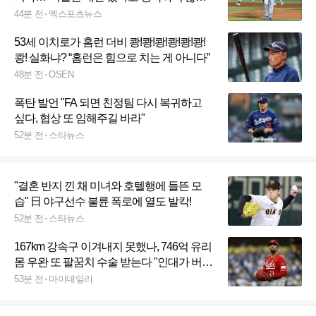
로버츠 감독도 고민 토로
44분 전
엑스포츠뉴스
53세 이치로가 홈런 더비 쾅!쾅!쾅!쾅!쾅!쾅!
쾅! 실화냐? “홈런은 힘으로 치는 게 아니다”
48분 전
OSEN
폭탄 발언 "FA 되면 친정팀 다시 복귀하고
싶다, 협상 또 임해주길 바라"
52분 전
스타뉴스
"결혼 반지 낀 채 미녀와 호텔행에 들뜬 모
습" 日 야구선수 불륜 폭로에 열도 발칵!
52분 전
스타뉴스
167km 강속구 이겨내지 못했나, 746억 유리
몸 우완 또 팔꿈치 수술 받는다 "인대가 버티
지 못하고 있다"
53분 전
마이데일리