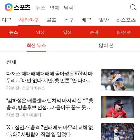
뉴스
연예
날씨
야구
해외야구
골프
농구
배구
일반
e-스포츠
뉴스
영상
일정
순위
팀/선수
최신 뉴스
많이 본
전체
다저스 패패패패패패패 몰아넣은 974억 마
무리…"대안 없다"지만, 美 언론 "안 나아지
면 물러날 것"
22분 전
스포티비뉴스
“김하성은 애틀랜타 벤치의 마지막 선수” 美
충격, 방출후보 선정…가을야구 꿈도 못 꾼
다? 냉정한 현주소
37분 전
마이데일리
'X고집인가' 충격 7연패에도 마무리 교체 없
다, 왜? 사령탑이 직접 입 열었다