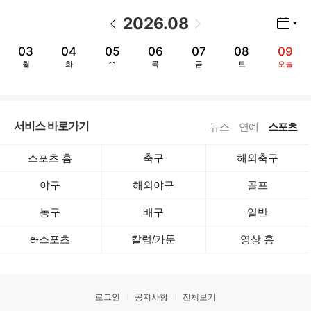
2026
.
08
년월 선택 열기/닫기
이전 날짜
다음 날짜
03
04
05
06
07
08
09
월
화
수
목
금
토
오늘
서비스 바로가기
뉴스
연예
스포츠
스포츠 홈
축구
해외축구
야구
해외야구
골프
농구
배구
일반
e-스포츠
칼럼/카툰
영상 홈
로그인
공지사항
전체보기