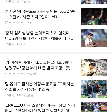
38분 전
스타뉴스
흥미진진! 극단으로 가는 두 명문, '30G 27승'
보스턴 vs. '시즌 최다 7연패' LAD
39분 전
스포츠조선
'충격' 김하성 방출 논의조차 하지 않았다
니…2명 내보내면서 지켰다, 애틀랜타 대체
왜?
44분 전
OSEN
'와' 이정후 이래서 KBO 골든글러브 5회나
받았구나! 강한 어깨·빠른 발 재조명…美 중
계진·감독 극찬 쏟아졌다
44분 전
스포탈코리아
팀 옮겨도 잘치는 이정후 동료들, ‘교타자는
장소를 가리지 않는다’ 입증
44분 전
MHN스포츠
'ERA 11.00' 다저스 974억 마무리 정말 왜 이
러나…"확실한 대안 있다고 생각하지 않아"